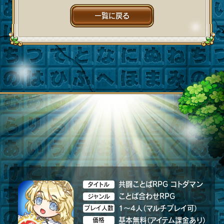
一覧に戻る
共闘ことばRPG コトダマン
タイトル
ことば合わせRPG
ジャンル
1～4人（マルチプレイ可）
プレイ人数
基本無料（アイテム課金あり）
価格