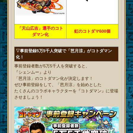
「天山広吉」選手のコト
虹のコトダマ600個
ダマン化
▽事前登録5万5千人突破で「芭月涼」がコトダマン
化！
事前登録者数が5万5千人を突破すると、
『シェンムー』より
「芭月涼」のコトダマン化が決定します！
ぜひ事前登録をして、「芭月涼」を始めとした
たくさんのコラボキャラクターを『コトダマン』に登場
させましょう！