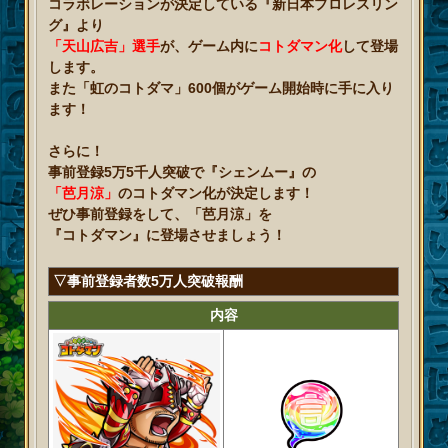
コラボレーションが決定している『新日本プロレスリン
グ』より
「天山広吉」選手
が、
ゲーム内に
コトダマン化
して登場
します。
また「虹のコトダマ」600個がゲーム開始時に手に入り
ます！
さらに！
事前登録5万5千人突破で『シェンムー』の
「芭月涼」
のコトダマン化が決定します！
ぜひ事前登録をして、「芭月涼」を
『コトダマン』に登場させましょう！
▽事前登録者数5万人突破報酬
内容