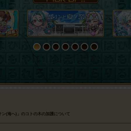
1
2
3
4
5
6
7
ン(海へ)」のコトの木の加護について