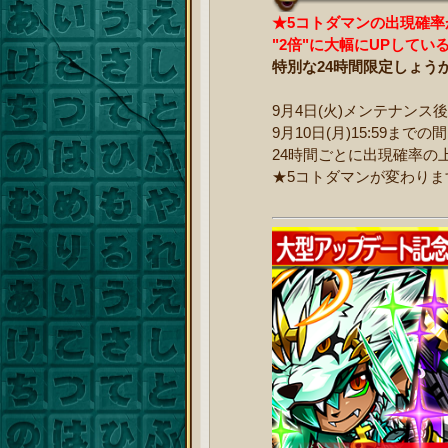
★5コトダマンの出現確率
"2倍"に大幅にUPしてい
特別な24時間限定しょう
9月4日(火)メンテナンス
9月10日(月)15:59までの
24時間ごとに出現確率の
★5コトダマンが変わりま