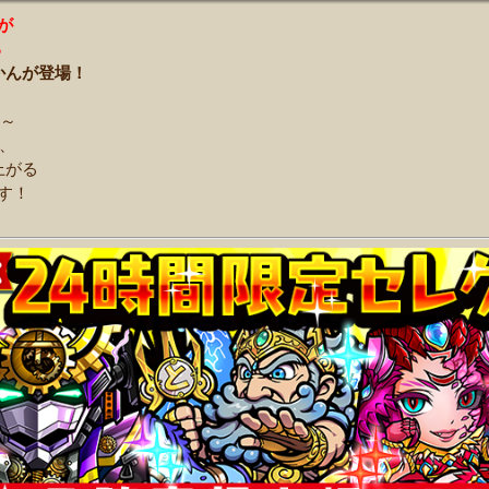
が
る
かんが登場！
後～
間、
上がる
す！