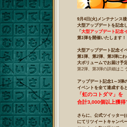
9月4日(火)メンテナンス
大型アップデートを記念
「
大型アップデート記念
第1弾を開催いたします！
大型アップデート記念イ
第1弾、第2弾、第3弾に
大ボリュームでお届け予
第2弾、第3弾の詳細はこ
アップデート記念1～3弾
イベントを全て達成する
「虹のコトダマ」を
合計3,000個以上獲
さらに、公式ツイッター(@ko
にてリツイートキャンペ