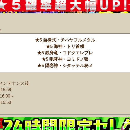
ン
★5 自律式・チハヤフルメタル
★5 海神・トリ首領
★5 独身竜・コドクエレブレ
★5 咆哮神・ヨミドノ狼
★5 隠恋神・シタッテル秘メ
火)メンテナンス後
5:59
16:00～
5:59