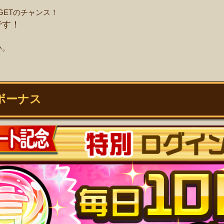
GETのチャンス！
です！
い。
ボーナス