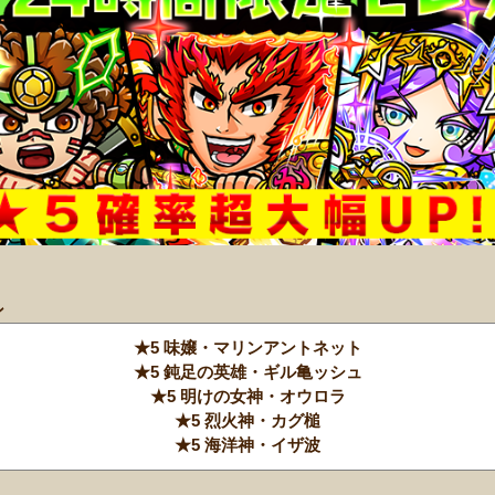
ン
★5 味嬢・マリンアントネット
★5 鈍足の英雄・ギル亀ッシュ
★5 明けの女神・オウロラ
★5 烈火神・カグ槌
★5 海洋神・イザ波