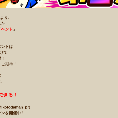
後より、
した
イベント
」
ベントは
わけて
定！
うご期待！
の
と、
得できる！
todaman_pr)
ーンを開催中！