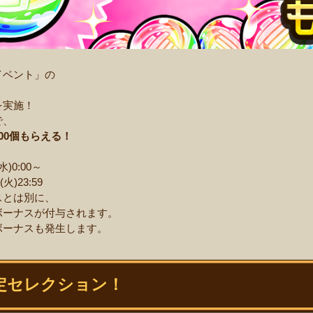
イベント」の
を実施！
で、
00個もらえる！
水)0:00～
23:59
スとは別に、
ーナスが付与されます。
ーナスも発生します。
限定セレクション！