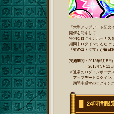
「大型アップデート記念
開催を記念して、
特別なログインボーナス
期間中ログインするだけ
「虹のコトダマ」が毎日1
実施期間
：2018年9月5日(
2018年9月11日(火)
※通常のログインボーナ
アップデートログインボ
期間中通常のログインボ
24時間