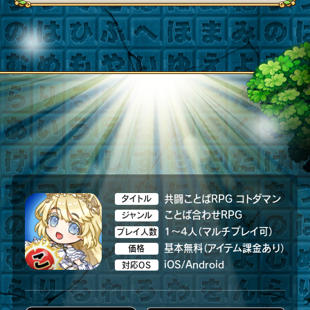
共闘ことばRPG コトダマン
タイトル
ことば合わせRPG
ジャンル
1～4人（マルチプレイ可）
プレイ人数
基本無料（アイテム課金あり）
価格
iOS/Android
対応OS