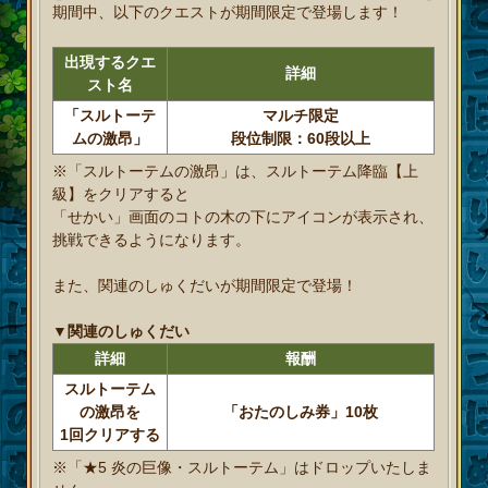
期間中、以下のクエストが期間限定で登場します！
出現するクエ
詳細
スト名
「スルトーテ
マルチ限定
ムの激昂」
段位制限：60段以上
※「スルトーテムの激昂」は、スルトーテム降臨【上
級】をクリアすると
「せかい」画面のコトの木の下にアイコンが表示され、
挑戦できるようになります。
また、関連のしゅくだいが期間限定で登場！
▼関連のしゅくだい
詳細
報酬
スルトーテム
の激昂を
「おたのしみ券」10枚
1回クリアする
※「★5 炎の巨像・スルトーテム」はドロップいたしま