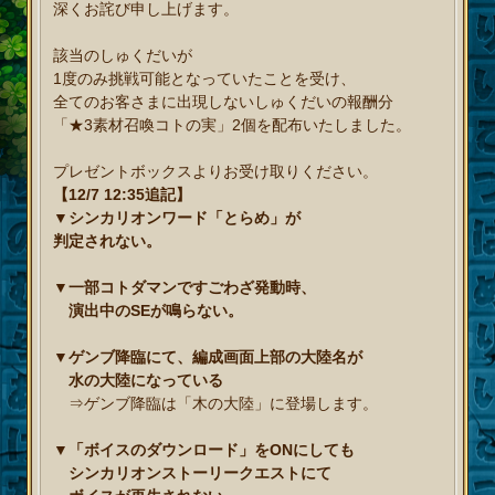
深くお詫び申し上げます。
該当のしゅくだいが
1度のみ挑戦可能となっていたことを受け、
全てのお客さまに出現しないしゅくだいの報酬分
「★3素材召喚コトの実」2個を配布いたしました。
プレゼントボックスよりお受け取りください。
【12/7 12:35追記】
▼シンカリオンワード「とらめ」が
判定されない。
▼一部コトダマンですごわざ発動時、
演出中のSEが鳴らない。
▼ゲンブ降臨にて、編成画面上部の大陸名が
水の大陸になっている
⇒ゲンブ降臨は「木の大陸」に登場します。
▼「ボイスのダウンロード」をONにしても
シンカリオンストーリークエストにて