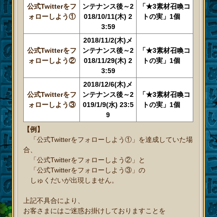
公式Twitterをフ
ンテナンス後～2
「★3素材召喚コ
ォローしよう①
018/10/11(木) 2
トの実」1個
3:59
2018/11/2(木)メ
公式Twitterをフ
ンテナンス後～2
「★3
素材召喚
コ
ォローしよう②
018/11/29(木) 2
トの実」1個
3:59
2018/12/6(木)メ
公式Twitterをフ
ンテナンス後～2
「★3
素材召喚
コ
ォローしよう③
019/1/9(水) 23:5
トの実」1個
9
【例】
「公式Twitterをフォローしよう①」を達成していた場
合、
「公式Twitterをフォローしよう②」と
「公式Twitterをフォローしよう③」の
しゅくだいが出現しません。
上記不具合により、
お客さまにはご迷惑お掛けしておりますことを