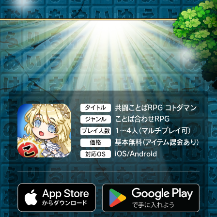
共闘ことばRPG コトダマン
タイトル
ことば合わせRPG
ジャンル
1～4人（マルチプレイ可）
プレイ人数
基本無料（アイテム課金あり）
価格
iOS/Android
対応OS