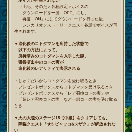
ボイスが再生されない
⇒上記、そのた＞各種設定＞ボイスの
ダウンロードを一度「OFF」にし、
再度「ON」にしてダウンロードを行った後、
シンカリオンストーリークエスト各話でボイスが再
生されます。
▼進化後のコトダマンを所持した状態で
以下の方法によって、
所持済みのコトダマンを入手した際、
獲得演出中のコトの実が
進化後のレアリティで表示される
・しゅくだいからコトダマンを受け取るとき
・プレゼントボックスからコトダマンを受け取るとき
・プレゼントボックスから「レア召喚コトの実」や
「超レア召喚コトの実」など一部コトの実を受け取る
とき
▼火の大陸のステージ15【中級】をクリアしても、
降臨クエスト「★5 ビャッコ&スザク」が解放されな
い