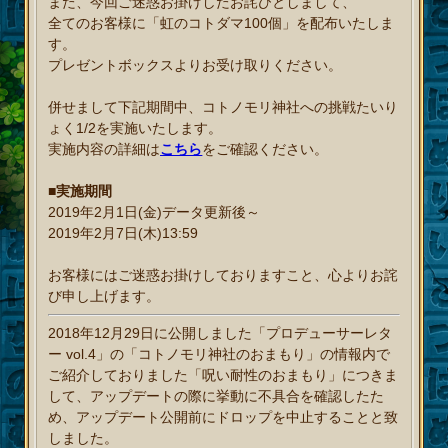
また、今回ご迷惑お掛けしたお詫びとしまして、
全てのお客様に「虹のコトダマ100個」を配布いたしま
す。
プレゼントボックスよりお受け取りください。
併せまして下記期間中、コトノモリ神社への挑戦たいり
ょく1/2を実施いたします。
実施内容の詳細は
こちら
をご確認ください。
■実施期間
2019年2月1日(金)データ更新後～
2019年2月7日(木)13:59
お客様にはご迷惑お掛けしておりますこと、心よりお詫
び申し上げます。
2018年12月29日に公開しました「プロデューサーレタ
ー vol.4」の「コトノモリ神社のおまもり」の情報内で
ご紹介しておりました「呪い耐性のおまもり」につきま
して、アップデートの際に挙動に不具合を確認したた
め、アップデート公開前にドロップを中止することと致
しました。