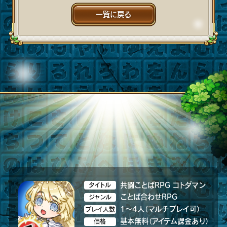
一覧に戻る
共闘ことばRPG コトダマン
タイトル
ことば合わせRPG
ジャンル
1～4人（マルチプレイ可）
プレイ人数
基本無料（アイテム課金あり）
価格