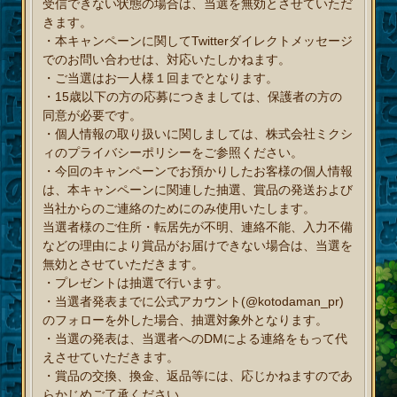
受信できない状態の場合は、当選を無効とさせていただ
きます。
・本キャンペーンに関してTwitterダイレクトメッセージ
でのお問い合わせは、対応いたしかねます。
・ご当選はお一人様１回までとなります。
・15歳以下の方の応募につきましては、保護者の方の
同意が必要です。
・個人情報の取り扱いに関しましては、株式会社ミクシ
ィのプライバシーポリシーをご参照ください。
・今回のキャンペーンでお預かりしたお客様の個人情報
は、本キャンペーンに関連した抽選、賞品の発送および
当社からのご連絡のためにのみ使用いたします。
当選者様のご住所・転居先が不明、連絡不能、入力不備
などの理由により賞品がお届けできない場合は、当選を
無効とさせていただきます。
・プレゼントは抽選で行います。
・当選者発表までに公式アカウント(@kotodaman_pr)
のフォローを外した場合、抽選対象外となります。
・当選の発表は、当選者へのDMによる連絡をもって代
えさせていただきます。
・賞品の交換、換金、返品等には、応じかねますのであ
らかじめご了承ください。