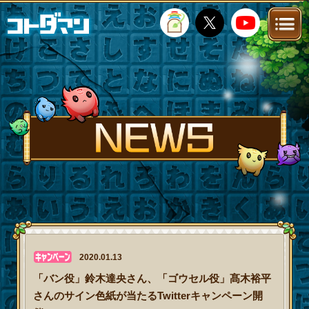
TOP
STORY
NEWS
FANKIT
FAQ
2020.01.13
「バン役」鈴木達央さん、「ゴウセル役」髙木裕平
さんのサイン色紙が当たるTwitterキャンペーン開