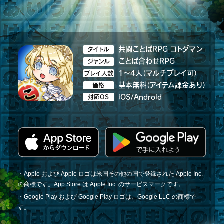
共闘ことばRPG コトダマン
タイトル
ことば合わせRPG
ジャンル
1～4人（マルチプレイ可）
プレイ人数
基本無料（アイテム課金あり）
価格
iOS/Android
対応OS
・Apple および Apple ロゴは米国その他の国で登録された Apple Inc.
の商標です。App Store は Apple Inc. のサービスマークです。
・Google Play および Google Play ロゴは、Google LLC の商標で
す。