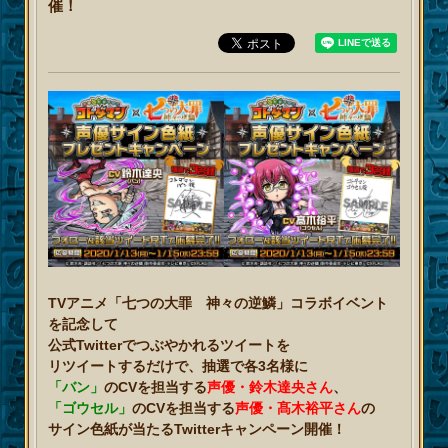
催！
TVアニメ「七つの大罪 神々の逆鱗」コラボイベント
を記念して
公式Twitterでつぶやかれるツイートを
リツイートするだけで、抽選で各3名様に
「バン」
のCVを担当する
声優・鈴木達央さん
、
「ゴウセル」
のCVを担当する
声優・髙木裕平さん
の
サイン色紙が当たるTwitterキャンペーン開催！