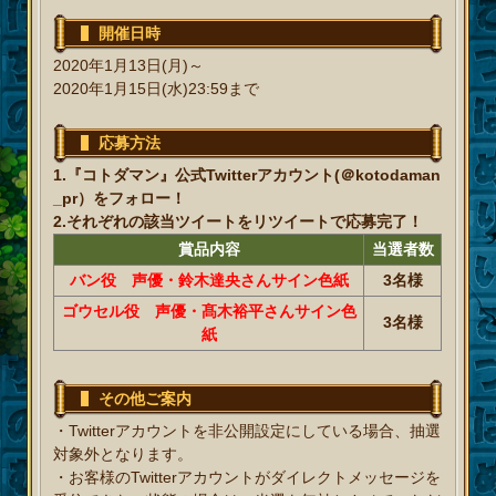
開催日時
2020年1月13日(月)～
2020年1月15日(水)23:59まで
応募方法
1.『コトダマン』公式Twitterアカウント(＠kotodaman
_pr）をフォロー！
2.それぞれの該当ツイートをリツイートで応募完了！
賞品内容
当選者数
バン役 声優・鈴木達央さんサイン色紙
3名様
ゴウセル役 声優・髙木裕平さんサイン色
3名様
紙
その他ご案内
・Twitterアカウントを非公開設定にしている場合、抽選
対象外となります。
・お客様のTwitterアカウントがダイレクトメッセージを