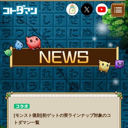
TOP
STORY
NEWS
FANKIT
FAQ
[モンスト復刻]初ゲットの実ラインナップ対象のコ
トダマン一覧