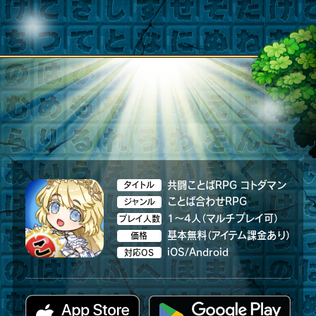
共闘ことばRPG コトダマン
タイトル
ことば合わせRPG
ジャンル
1～4人（マルチプレイ可）
プレイ人数
基本無料（アイテム課金あり）
価格
iOS/Android
対応OS