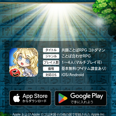
共闘ことばRPG コトダマン
タイトル
ことば合わせRPG
ジャンル
1～4人（マルチプレイ可）
プレイ人数
基本無料（アイテム課金あり）
価格
iOS/Android
対応OS
・Apple および Apple ロゴは米国その他の国で登録された Apple Inc.