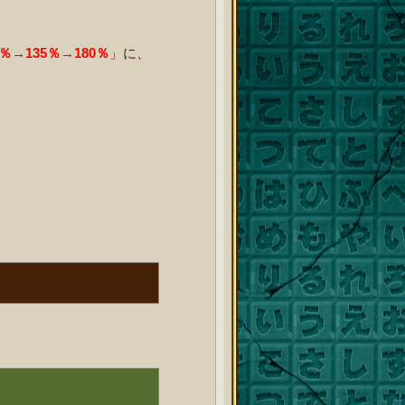
0％→135％→180％
」に、
。