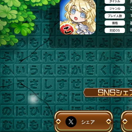
タイトル
ジャンル
プレイ人数
価格
i
対応OS
シェア