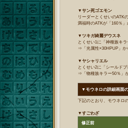
▼
サン死ゴエモン
リーダーとくせいのATKの上
満福時のATKが「160％
▼ツキガ綺麗デウスネ
とくせい1に「神種族キラ
⇒「光属性×30HPUP」
▼ヤシャリエル
とくせい2に「シールドブ
⇒「物種族キラー50％」
▼モウネロの詳細画面
下記のとおり、モウネロ
▼すごわざ
修正前