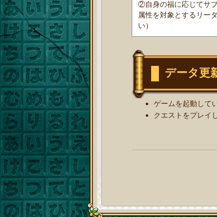
②自身の福に応じてサブ
属性を対象とするリー
い）
データ更
ゲームを起動して
クエストをプレイ