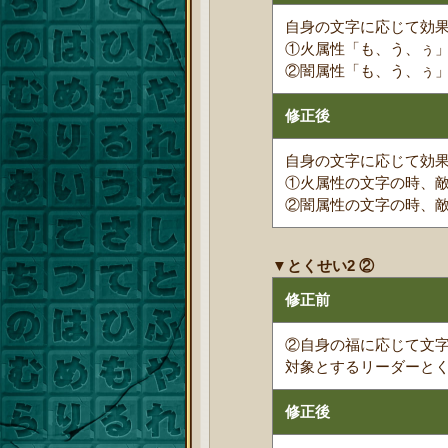
自身の文字に応じて効
①火属性「も、う、ぅ」
②闇属性「も、う、ぅ」
修正後
自身の文字に応じて効
①火属性の文字の時、敵
②闇属性の文字の時、敵
▼とくせい2 ②
修正前
②自身の福に応じて文字
対象とするリーダーと
修正後