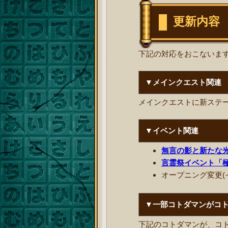
更新内容
下記の対応をおこないま
▼メインクエスト関連
メインクエストに新ステ
▼イベント関連
無言の影と新たな
言霊祭イベント「極
オープニング変更(
▼一部コトダマンがコ
下記のコトダマンが、コ