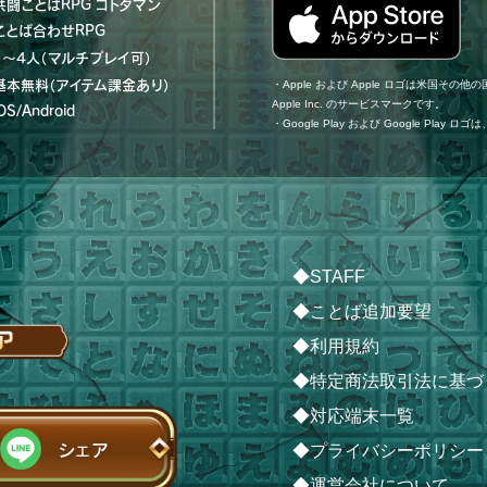
共闘ことばRPG コトダマン
ことば合わせRPG
1～4人（マルチプレイ可）
基本無料（アイテム課金あり）
・Apple および Apple ロゴは米国その他の国で
Apple Inc. のサービスマークです。
OS/Android
・Google Play および Google Play ロ
◆STAFF
◆ことば追加要望
◆利用規約
◆特定商法取引法に基づ
◆対応端末一覧
シェア
◆プライバシーポリシー
◆運営会社について