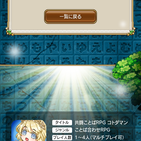
一覧に戻る
共闘ことばRPG コトダマン
タイトル
ことば合わせRPG
ジャンル
1～4人（マルチプレイ可）
プレイ人数