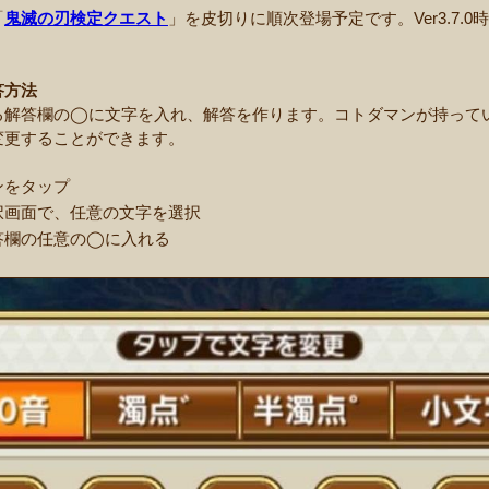
「
鬼滅の刃検定クエスト
」を皮切りに順次登場予定です。Ver3.7.
。
答方法
る解答欄の◯に文字を入れ、解答を作ります。コトダマンが持って
変更することができます。
ンをタップ
択画面で、任意の文字を選択
答欄の任意の◯に入れる