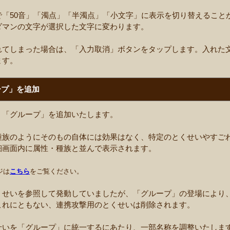
で「50音」「濁点」「半濁点」「小文字」に表示を切り替えること
ダマンの文字が選択した文字に変わります。
れてしまった場合は、「入力取消」ボタンをタップします。入れた
ます。
ープ」を追加
、「グループ」を追加いたします。
種族のようにそのもの自体には効果はなく、特定のとくせいやすご
細画面内に属性・種族と並んで表示されます。
ジは
こちら
をご覧ください。
くせいを参照して発動していましたが、「グループ」の登場により
これにともない、連携攻撃用のとくせいは削除されます。
せいを「グループ」に統一するにあたり、一部名称を調整いたしま