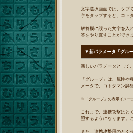
文字選択画面では、タブ
字をタップすると、コト
解答欄に誤った文字を入
答をやり直すことができ
▼新パラメータ「グル
新しいパラメータとして
「グループ」は、属性や
メータで、コトダマン詳
※「グループ」の表示イメー
これまで、連携攻撃はと
照するようになります。
また、連携攻撃用のとく