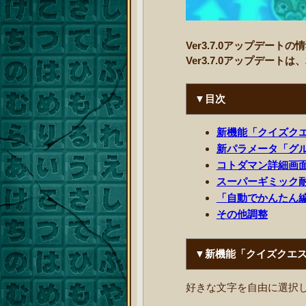
Ver3.7.0アップデート
Ver3.7.0アップデートは
▼目次
新機能「クイズク
新パラメータ「グ
コトダマン詳細画
スーパーギミック
「自動でかんたん
その他調整
▼新機能「クイズクエ
好きな文字を自由に選択