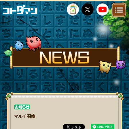
TOP
STORY
NEWS
FANKIT
FAQ
マルチ召喚