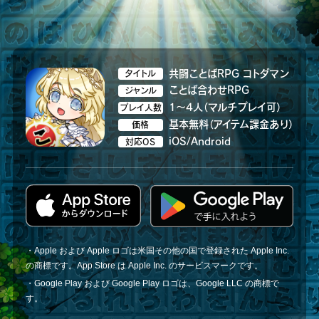
共闘ことばRPG コトダマン
タイトル
ことば合わせRPG
ジャンル
1～4人（マルチプレイ可）
プレイ人数
基本無料（アイテム課金あり）
価格
iOS/Android
対応OS
・Apple および Apple ロゴは米国その他の国で登録された Apple Inc.
の商標です。App Store は Apple Inc. のサービスマークです。
・Google Play および Google Play ロゴは、Google LLC の商標で
す。