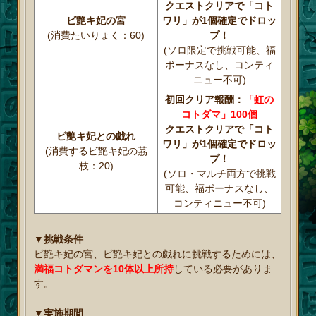
クエストクリアで「コト
ビ艶キ妃の宮
ワリ」が1個確定でドロッ
(消費たいりょく：60)
プ！
(ソロ限定で挑戦可能、福
ボーナスなし、コンティ
ニュー不可)
初回クリア報酬：
「虹の
コトダマ」100個
クエストクリアで「コト
ビ艶キ妃との戯れ
ワリ」が1個確定でドロッ
(消費するビ艶キ妃の茘
プ！
枝：20)
(ソロ・マルチ両方で挑戦
可能、福ボーナスなし、
コンティニュー不可)
▼挑戦条件
ビ艶キ妃の宮、ビ艶キ妃との戯れに挑戦するためには、
満福コトダマンを10体以上所持
している必要がありま
す。
▼実施期間