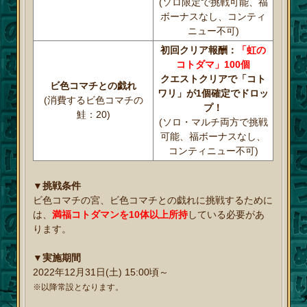
(ソロ限定で挑戦可能、福
ボーナスなし、コンティ
ニュー不可)
初回クリア報酬：
「虹の
コトダマ」100個
クエストクリアで「コト
ビ色コマチとの戯れ
ワリ」が1個確定でドロッ
(消費するビ色コマチの
プ！
鮭：20)
(ソロ・マルチ両方で挑戦
可能、福ボーナスなし、
コンティニュー不可)
▼挑戦条件
ビ色コマチの宮、ビ色コマチとの戯れに挑戦するために
は、
満福コトダマンを10体以上所持
している必要があ
ります。
▼実施期間
2022年12月31日(土) 15:00頃～
※以降常設となります。