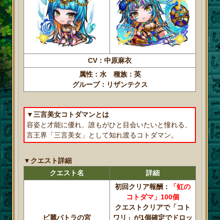
CV：中原麻衣
属性：水 種族：英
グループ：リザンテクス
▼三言美女コトダマンとは
容姿と才能に優れ、誰もがひと目会いたいと憧れる、
言王界「三言美女」として知れ渡るコトダマン。
▼クエスト詳細
クエスト名
詳細
初回クリア報酬：
「虹の
コトダマ」100個
クエストクリアで「コト
ビ麗パトラの宮
ワリ」が1個確定でドロッ