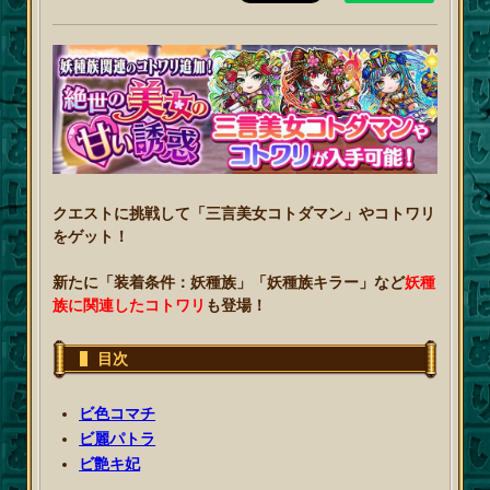
クエストに挑戦して「三言美女コトダマン」やコトワリ
をゲット！
新たに「装着条件：妖種族」「妖種族キラー」など
妖種
族に関連したコトワリ
も登場！
目次
ビ色コマチ
ビ麗パトラ
ビ艶キ妃