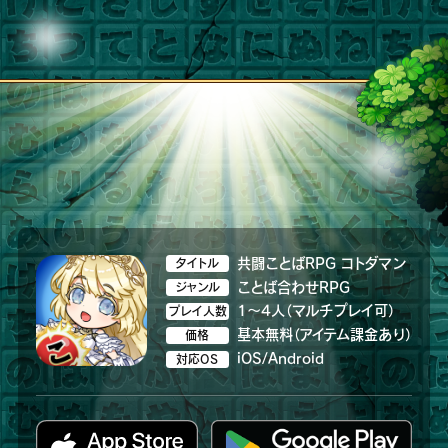
共闘ことばRPG コトダマン
タイトル
ことば合わせRPG
ジャンル
1～4人（マルチプレイ可）
プレイ人数
基本無料（アイテム課金あり）
価格
iOS/Android
対応OS