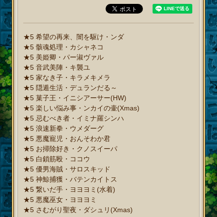
★5 希望の再来、闇を駆け・ンダ
★5 骸魂処理・カシャネコ
★5 美姫卿・パー淑ヴァル
★5 音武美陣・キ襲ユ
★5 家なき子・キラメキメラ
★5 隠遁生活・デュランだる～
★5 菓子王・イニシアーサー(HW)
★5 楽しい悩み事・ンカイの壷(Xmas)
★5 忌むべき者・イミナ羅シンハ
★5 浪速新拳・ウメダーグ
★5 悪魔寵児・おんそわか君
★5 お掃除好き・クノスイーパ
★5 白鎖筋殴・ココウ
★5 優男海賊・サロスキッド
★5 神鯨捕獲・バテンカイトス
★5 繋いだ手・ヨヨヨミ(水着)
★5 悪魔巫女・ヨヨヨミ
★5 さむがり聖夜・ダシュリ(Xmas)