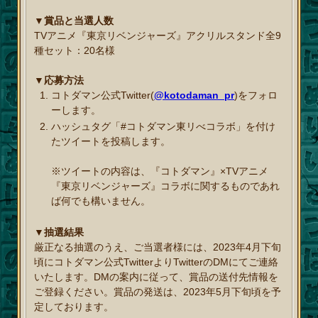
▼賞品と当選人数
TVアニメ『東京リベンジャーズ』アクリルスタンド全9
種セット：20名様
▼応募方法
コトダマン公式Twitter(
@kotodaman_pr
)をフォロ
ーします。
ハッシュタグ「#コトダマン東リべコラボ」を付け
たツイートを投稿します。
※ツイートの内容は、『コトダマン』×TVアニメ
『東京リベンジャーズ』コラボに関するものであれ
ば何でも構いません。
▼抽選結果
厳正なる抽選のうえ、ご当選者様には、2023年4月下旬
頃にコトダマン公式TwitterよりTwitterのDMにてご連絡
いたします。DMの案内に従って、賞品の送付先情報を
ご登録ください。賞品の発送は、2023年5月下旬頃を予
定しております。