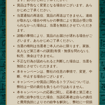
賞品は予告なく変更となる場合がございます。あら
かじめご了承ください。
当選通知の再送信、賞品の再送はできません。連絡
が取れない場合や何らかの事情により賞品が受け取
られなかった場合は、当選を無効とさせていただき
ます。
諸般の事情により、賞品のお届けが遅れる場合がご
ざいます。あらかじめご了承ください。
当選の権利は当選者ご本人のみに限ります。家族、
友人など第三者への譲渡(
有償・無償を問わない
)、
転売、換金はできません。
不正な行為が認められると判断した場合は、当選を
無効とさせていただきます。
本キャンペーンは、弊社の任意の事情で、変更、中
断、中止する場合がございます。
キャンペーンや賞品に関わるトラブルについては、
弊社は一切の責任を負うものではありません。
本キャンペーンへの応募に関し、応募者と第三者と
の間に紛争が生じた場合、当該応募者は自らの責任
と費用負担によりその紛争を解決し、弊社に一切損