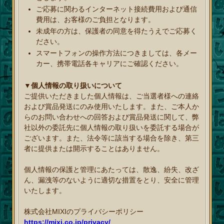
ご応募に関わるインターネット接続費用および通信
費用は、お客様のご負担となります。
未成年の方は、保護者の同意を得たうえでご応募く
ださい。
スマートフォンの操作方法につきましては、各メー
カー、携帯電話各キャリアにご確認ください。
▼個人情報の取り扱いについて
ご提供いただきました個人情報は、ご当選者様への連絡
および賞品発送にのみ使用いたします。また、ご本人か
らのお問い合わせへの回答および賞品発送に関して、弊
社以外の委託先に個人情報の取り扱いを委託する場合が
ございます。また、法令等に該当する場合を除き、第三
者に提供または開示することはありません。
個人情報の保護と管理にあたっては、散逸、紛失、改ざ
ん、漏洩等のないように適切な措置をとり、安全に管理
いたします。
株式会社MIXIのプライバシーポリシー
https://mixi.co.jp/privacy/