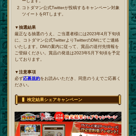
ーします。
コトダマン公式Twitterが投稿するキャンペーン対象
ツイートをRTします。
▼抽選結果
厳正なる抽選のうえ、ご当選者様には2023年4月下旬頃
に、コトダマン公式TwitterよりTwitterのDMにてご連絡
いたします。DMの案内に従って、賞品の送付先情報を
ご登録ください。賞品の発送は2023年5月下旬頃を予定
しております。
▼注意事項
必ず
応募規約
をお読みいただき、同意のうえでご応募く
ださい。
検定結果シェアキャンペーン