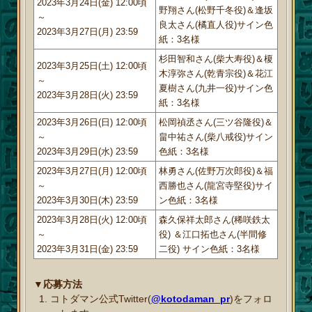
2023年3月24日(金) 12:00頃
野翔さん(松野千冬役)＆逢坂
～
良太さん(橘直人役)サイン色
2023年3月27日(月) 23:59
紙：3名様
杉田智和さん(柴大寿役)＆榎
2023年3月25日(土) 12:00頃
木淳弥さん(乾青宗役)＆花江
～
夏樹さん(九井一役)サイン色
2023年3月28日(火) 23:59
紙：3名様
2023年3月26日(日) 12:00頃
松岡禎丞さん(三ツ谷隆役)＆
～
畠中祐さん(柴八戒役)サイン
2023年3月29日(水) 23:59
色紙：3名様
2023年3月27日(月) 12:00頃
林勇さん(佐野万次郎役)＆福
～
西勝也さん(龍宮寺堅役)サイ
2023年3月30日(木) 23:59
ン色紙：3名様
2023年3月28日(火) 12:00頃
森久保祥太郎さん(稀咲鉄太
～
役) ＆江口拓也さん(半間修
2023年3月31日(金) 23:59
二役) サイン色紙：3名様
▼応募方法
コトダマン公式Twitter(
@kotodaman_pr
)をフォロ