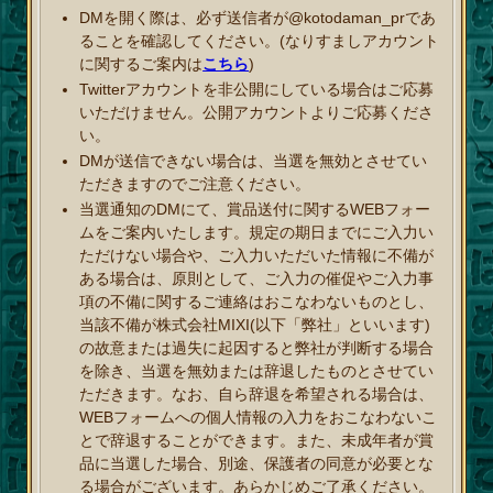
DMを開く際は、必ず送信者が@kotodaman_prであ
ることを確認してください。(なりすましアカウント
に関するご案内は
こちら
)
Twitterアカウントを非公開にしている場合はご応募
いただけません。公開アカウントよりご応募くださ
い。
DMが送信できない場合は、当選を無効とさせてい
ただきますのでご注意ください。
当選通知のDMにて、賞品送付に関するWEBフォー
ムをご案内いたします。規定の期日までにご入力い
ただけない場合や、ご入力いただいた情報に不備が
ある場合は、原則として、ご入力の催促やご入力事
項の不備に関するご連絡はおこなわないものとし、
当該不備が株式会社MIXI(以下「弊社」といいます)
の故意または過失に起因すると弊社が判断する場合
を除き、当選を無効または辞退したものとさせてい
ただきます。なお、自ら辞退を希望される場合は、
WEBフォームへの個人情報の入力をおこなわないこ
とで辞退することができます。また、未成年者が賞
品に当選した場合、別途、保護者の同意が必要とな
る場合がございます。あらかじめご了承ください。