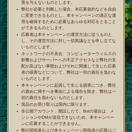
害を与えないものとします。
弊社が必要と判断した場合、本応募規約などを自由
に変更できるものとし、本キャンペーンの適正な運
用を確保するために必要なあらゆる対応をとること
ができるものとします。
応募者は本キャンペーンの運営方法に従うものと
し、その運営方法に対し一切異議などを申し立てな
いものとします。
ネットワークの不具合、コンピューターウィルスの
影響およびサーバーへの不正アクセスなど弊社の支
配が及ばない事態およびそれに関連して生じた応募
者の損害などについて、弊社は一切の責任を負わな
いものとします。
本キャンペーンに起因して生じる損害につき、弊社
の責めに帰すべき事由による場合を除き、弊社は一
切の責任を負わないものとします。
賞品のお受け取りは国内に限ります。
非公開アカウント、開設したて、Botの場合は、メ
ンションやDMが送信できないため、本キャンペー
ンに応募することができません。
弊社関係者および本キャンペーン関係者の応募はご