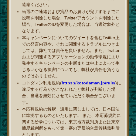
遠慮ください。
当選のご連絡および賞品のお届けが完了するまでに
投稿を削除した場合、Twitterアカウントを削除した
場合、TwitterのIDを変更した場合は、当選対象外と
なります。
本キャンペーンについてのツイートを含むTwitter上
での発言内容や、それに関連するトラブルにつきま
しては、弊社では責任を負いません。また、Twitter
および関連するアプリケーションの動作環境により
発生するキャンペーンの中断または中止によって生
じるいかなる損害についても、弊社が責任を負うも
のではありません。
コトダマン利用規約(
https://kotodaman.jp/rule/
)に
違反する行為がおこなわれたと弊社が判断した場
合、当選を無効にさせていただく場合がございま
す。
本応募規約の解釈・適用に関しましては、日本国法
に準拠するものといたします。 また、本応募規約に
関する紛争については、東京地方裁判所または東京
簡易裁判所をもって第一審の専属的合意管轄裁判所
とします。