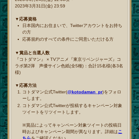
2023年3月31日(金) 23:59
▼応募資格
日本国内にお住まいで、Twitterアカウントをお持ち
の方
応募規約のすべての条件にご同意いただける方
▼賞品と当選人数
『コトダマン』 × TVアニメ『東京リベンジャーズ』コ
ラボ第2弾 声優サイン色紙(全5種)：合計15名様(各3名
様)
▼応募方法
コトダマン公式Twitter(
@kotodaman_pr
)をフォロ
ーします。
コトダマン公式Twitterが投稿するキャンペーン対象
ツイートをリツイートします。
※賞品によってキャンペーン対象ツイートの投稿日
時およびキャンペーン期間が異なります。詳細は
こ
ちら
をご確認ください。