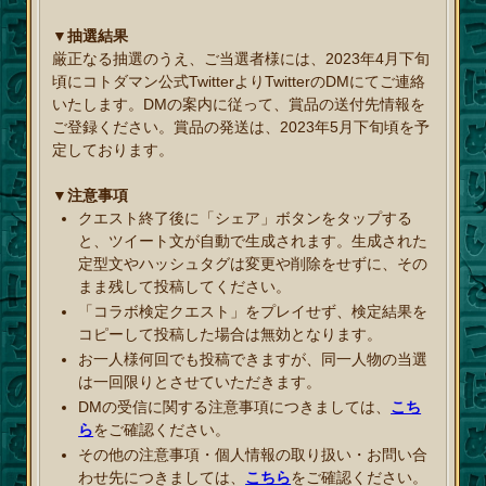
▼抽選結果
厳正なる抽選のうえ、ご当選者様には、2023年4月下旬
頃にコトダマン公式TwitterよりTwitterのDMにてご連絡
いたします。DMの案内に従って、賞品の送付先情報を
ご登録ください。賞品の発送は、2023年5月下旬頃を予
定しております。
▼注意事項
クエスト終了後に「シェア」ボタンをタップする
と、ツイート文が自動で生成されます。生成された
定型文やハッシュタグは変更や削除をせずに、その
まま残して投稿してください。
「コラボ検定クエスト」をプレイせず、検定結果を
コピーして投稿した場合は無効となります。
お一人様何回でも投稿できますが、同一人物の当選
は一回限りとさせていただきます。
DMの受信に関する注意事項につきましては、
こち
ら
をご確認ください。
その他の注意事項・個人情報の取り扱い・お問い合
わせ先につきましては、
こちら
をご確認ください。