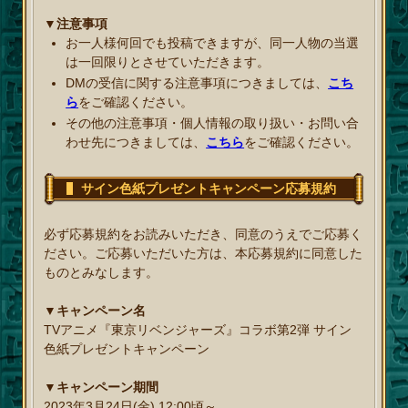
▼注意事項
お一人様何回でも投稿できますが、同一人物の当選
は一回限りとさせていただきます。
DMの受信に関する注意事項につきましては、
こち
ら
をご確認ください。
その他の注意事項・個人情報の取り扱い・お問い合
わせ先につきましては、
こちら
をご確認ください。
サイン色紙プレゼントキャンペーン応募規約
必ず応募規約をお読みいただき、同意のうえでご応募く
ださい。ご応募いただいた方は、本応募規約に同意した
ものとみなします。
▼キャンペーン名
TVアニメ『東京リベンジャーズ』コラボ第2弾 サイン
色紙プレゼントキャンペーン
▼キャンペーン期間
2023年3月24日(金) 12:00頃～