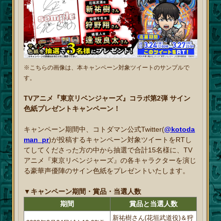
※こちらの画像は、本キャンペーン対象ツイートのサンプルで
す。
TVアニメ『東京リベンジャーズ』コラボ第2弾 サイン
色紙プレゼントキャンペーン！
キャンペーン期間中、コトダマン公式Twitter(
@kotoda
man_pr
)が投稿するキャンペーン対象ツイートをRTし
てしてくださった方の中から抽選で合計15名様に、TV
アニメ『東京リベンジャーズ』の各キャラクターを演じ
る豪華声優陣のサイン色紙をプレゼントいたします。
▼キャンペーン期間・賞品・当選人数
期間
賞品と当選人数
新祐樹さん(花垣武道役)＆狩