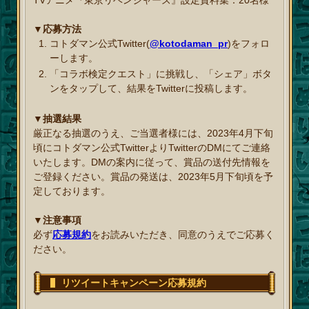
▼応募方法
コトダマン公式Twitter(
@kotodaman_pr
)をフォロ
ーします。
「コラボ検定クエスト」に挑戦し、「シェア」ボタ
ンをタップして、結果をTwitterに投稿します。
▼抽選結果
厳正なる抽選のうえ、ご当選者様には、2023年4月下旬
頃にコトダマン公式TwitterよりTwitterのDMにてご連絡
いたします。DMの案内に従って、賞品の送付先情報を
ご登録ください。賞品の発送は、2023年5月下旬頃を予
定しております。
▼注意事項
必ず
応募規約
をお読みいただき、同意のうえでご応募く
ださい。
リツイートキャンペーン応募規約