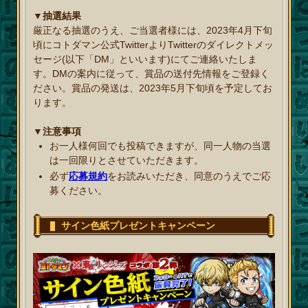
▼抽選結果
厳正なる抽選のうえ、ご当選者様には、2023年4月下旬
頃にコトダマン公式TwitterよりTwitterのダイレクトメッ
セージ(以下「DM」といいます)にてご連絡いたしま
す。DMの案内に従って、賞品の送付先情報をご登録く
ださい。賞品の発送は、2023年5月下旬頃を予定してお
ります。
▼注意事項
お一人様何回でも投稿できますが、同一人物の当選
は一回限りとさせていただきます。
必ず
応募規約
をお読みいただき、同意のうえでご応
募ください。
サイン色紙プレゼントキャンペーン