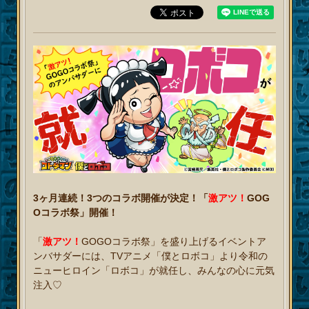
3ヶ月連続！3つのコラボ開催が決定！「
激アツ！
GOG
Oコラボ祭」開催！
「
激アツ！
GOGOコラボ祭」を盛り上げるイベントア
ンバサダーには、TVアニメ「僕とロボコ」より令和の
ニューヒロイン「ロボコ」が就任し、みんなの心に元気
注入♡