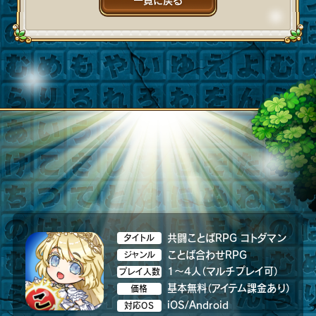
一覧に戻る
共闘ことばRPG コトダマン
タイトル
ことば合わせRPG
ジャンル
1～4人（マルチプレイ可）
プレイ人数
基本無料（アイテム課金あり）
価格
iOS/Android
対応OS