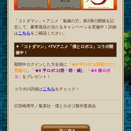
「コトダマン」× アニメ「鬼滅の刃」第2弾の開催を記
念して、豪華賞品が当たるキャンペーンを実施中！詳細
は
こちら
をご確認ください。
▼「コトダマン」×TVアニメ「僕とロボコ」コラボ開
催中！
期間中ログインした方全員に「
★6 平ロボコ(押忍!!クソ
男飯!!)
」「
★6 平ロボコ(萌・萌・滅)
」「
★6 膝ロボ
コ
」をプレゼント！
コラボの詳細は
こちら
をチェック！
ⓒ宮崎周平／集英社・僕とロボコ製作委員会