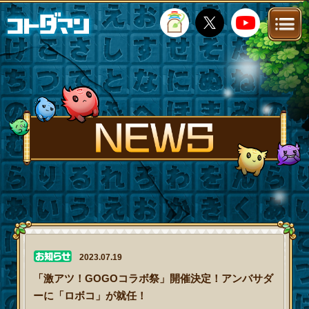
TOP
STORY
NEWS
FANKIT
FAQ
2023.07.19
「激アツ！GOGOコラボ祭」開催決定！アンバサダ
ーに「ロボコ」が就任！