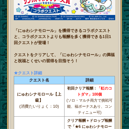
「にゅわシナモロール」を獲得できるコラボクエスト
と、コラボクエストよりも報酬を多く獲得できる1日1
回クエストが登場！
クエストをクリアして、「にゅわシナモロール」の満福
と祝福とくせいの習得を目指そう！
★クエスト詳細
クエスト名
詳細
初回クリア報酬：
「虹のコ
にゅわシナモロール【上
トダマ」100個
級】
(ソロ・マルチ両方で挑戦可
(消費たいりょく：10)
能、福ボーナスあり、コン
ティニュー可)
クリア報酬＋ドロップ報酬
で「★6 にゅわシナモロー