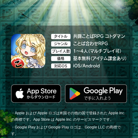
共闘ことばRPG コトダマン
タイトル
ことば合わせRPG
ジャンル
1～4人（マルチプレイ可）
プレイ人数
基本無料（アイテム課金あり）
価格
iOS/Android
対応OS
・Apple および Apple ロゴは米国その他の国で登録された Apple Inc.
の商標です。App Store は Apple Inc. のサービスマークです。
・Google Play および Google Play ロゴは、Google LLC の商標で
す。