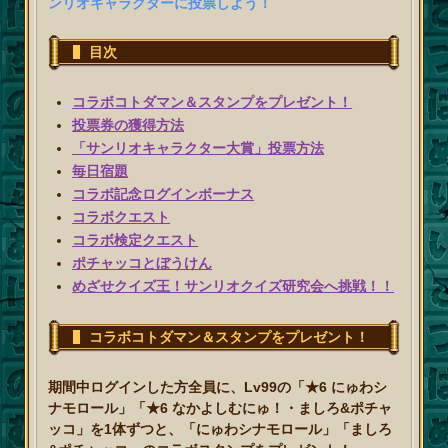
ンリオキャラクターに投票しよう！
目次
コラボコトダマン＆スタンプをプレゼント！
投票券の獲得方法
「サンリオキャラクター大賞」投票方法
毎日宿題
コラボ記念ログインボーナス
コラボクエスト
コラボ検定クエスト
ポチャッコとぼうけん
めざせクイズ王！サンリオクイズ研究会へ挑戦！！
コラボコトダマン＆スタンプをプレゼント！
期間中ログインした方全員に、Lv99の「★6 にゅわシ
ナモロール」「★6 なかよしむにゅ！・ましろ&ポチャ
ッコ」を1体ずつと、「にゅわシナモロール」「ましろ