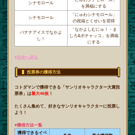
シナモロール
を満福にする
「にゅわシナモロール」
シナモロール
の祝福とくせいを習得
「なかよしむにゅ！・ま
バナナアイスでなかよ
しろ&ポチャッコ」を満福
し！
にする
♥目次へ戻る
投票券の獲得方法
コトダマンで獲得できる「サンリオキャラクター大賞投
票券」は
最大46枚
！
たくさん集めて、好きなサンリオキャラクターに投票し
よう！
♥獲得方法一覧
獲得できるイベ