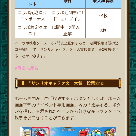
条件
最大獲得数
ント
コラボ記念ログ
コラボ期間中に1
44枚
インボーナス
日1回ログイン
コラボ検定クエ
10問中、2問以上
2枚
スト
正解
※コラボ検定クエストを2問以上正解すると、期間限定宿題の達
成報酬として「サンリオキャラクター大賞投票券」を2枚獲得す
ることができます。
♥目次へ戻る
「サンリオキャラクター大賞」投票方法
ホーム画面左上の「投票する」ボタンもしくは、ホーム
画面下部の「イベント専用画面」内の「投票する」ボタ
ンを押し、表示されたページから好きなキャラクターへ
投票をおこなうことができます。