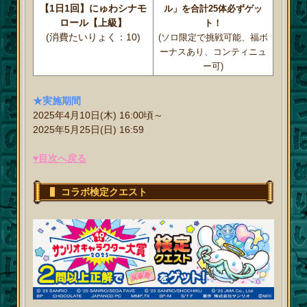
【1日1回】にゅわシナモ
ル」を合計25体必ずゲッ
ロール【上級】
ト！
(消費たいりょく：10)
(ソロ限定で挑戦可能、福ボ
ーナスあり、コンティニュ
ー可)
★実施期間
2025年4月10日(木) 16:00頃～
2025年5月25日(日) 16:59
♥目次へ戻る
コラボ検定クエスト