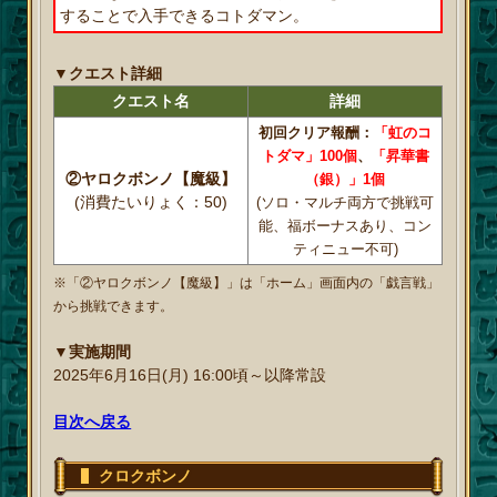
することで入手できるコトダマン。
▼クエスト詳細
クエスト名
詳細
初回クリア報酬：
「虹のコ
トダマ」100個
、
「昇華書
②ヤロクボンノ【魔級】
（銀）」1個
(消費たいりょく：50)
(ソロ・マルチ両方で挑戦可
能、福ボーナスあり、コン
ティニュー不可)
※「②ヤロクボンノ【魔級】」は「ホーム」画面内の「戯言戦」
から挑戦できます。
▼実施期間
2025年6月16日(月) 16:00頃～以降常設
目次へ戻る
クロクボンノ