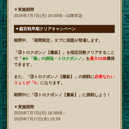
▼実施期間
2025年7月7日(月) 16:00頃～以降常設
▼戯言戦早期クリアキャンペーン
期間中、「期間限定」タブに宿題が登場します。
「③トロクボンノ【魔級】」を指定回数クリアすること
で「
★6 「痴」の煩悩・トロクボンノ
」を
最大10体
獲得
できます。
また、「③トロクボンノ【魔級】」の挑戦に
必要なたい
りょくが「0」
になります。
期間中に「③トロクボンノ【魔級】」に挑戦しよう！
▼実施期間
2025年7月7日(月) 16:00頃～
2025年7月17日(木) 15:59