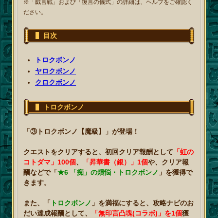
※「戯言戦」および「復言の儀式」の詳細は、ヘルプをご確認く
ださい。
目次
トロクボンノ
ヤロクボンノ
クロクボンノ
トロクボンノ
「③トロクボンノ【魔級】」が登場！
クエストをクリアすると、初回クリア報酬として
「虹の
コトダマ」100個
、
「昇華書（銀）」1個
や、クリア報
酬などで「
★6 「痴」の煩悩・トロクボンノ
」を獲得で
きます。
また、「
トロクボンノ
」を満福にすると、攻略ナビのお
だい達成報酬として、
「無印言凸塊(コラボ)」を1個
獲