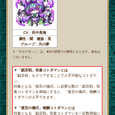
CV：田中美海
属性：闇 種族：英
グループ：月の夢
※「ヤロクボンノ」は、★6の状態での獲得となります。進化は
ございません。
▼「戯言戦」収集コトダマンとは
「戯言戦」をクリアすることで入手可能なコトダマ
ン。
対象となる「復言の儀式」に必要な数の「戯言戦」収
集コトダマンを満福にすると、「復言の儀式」報酬コ
トダマンが入手できます。
▼「復言の儀式」報酬コトダマンとは
対象となる「戯言戦」収集コトダマンを一定数満福に