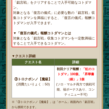
「戯言戦」をクリアすることで入手可能なコトダマ
ン。
対象となる「復言の儀式」に必要な数の「戯言戦」収
集コトダマンを満福にすると、「復言の儀式」報酬コ
トダマンが入手できます。
▼「復言の儀式」報酬コトダマンとは
対象となる「戯言戦」収集コトダマンを一定数満福に
することで入手できるコトダマン。
▼クエスト詳細
クエスト名
詳細
初回クリア報酬：
「虹のコ
トダマ」100個
、
「昇華書
③トロクボンノ【魔級】
（銀）」1個
(消費たいりょく：50)
(ソロ・マルチ両方で挑戦可
能、福ボーナスあり、コン
ティニュー不可)
※「③トロクボンノ【魔級】」は「ホーム」画面内の「戯言戦」
から挑戦できます。