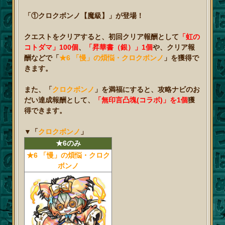
「①クロクボンノ【魔級】」が登場！
クエストをクリアすると、初回クリア報酬として
「虹の
コトダマ」100個
、
「昇華書（銀）」1個
や、クリア報
酬などで「
★6 「慢」の煩悩・クロクボンノ
」を獲得で
きます。
また、「
クロクボンノ
」を満福にすると、攻略ナビのお
だい達成報酬として、
「無印言凸塊(コラボ)」を1個
獲
得できます。
▼
「
クロクボンノ
」
★6のみ
★6 「慢」の煩悩・クロク
ボンノ