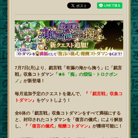
7月7日(月)より、戯言戦「有漏の海から掬う」に「戯言
戦」収集コトダマン「
★6 「痴」の煩悩・トロクボン
ノ
」が新登場！
毎月追加予定のクエストを遊んで、
『「戯言戦」収集コ
トダマン』
をゲットしよう！
全6体の「戯言戦」収集コトダマンをすべて満福にする
と、封印されたコトダマンを「復言の儀式」により解放
し、
『「復言の儀式」報酬コトダマン』
が獲得可能に！