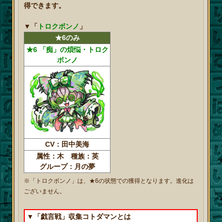
得できます。
▼
「
トロクボンノ
」
★6のみ
★6 「痴」の煩悩・トロク
ボンノ
CV：田中美海
属性：木 種族：英
グループ：月の夢
※「トロクボンノ」は、★6の状態での獲得となります。進化は
ございません。
▼「戯言戦」収集コトダマンとは