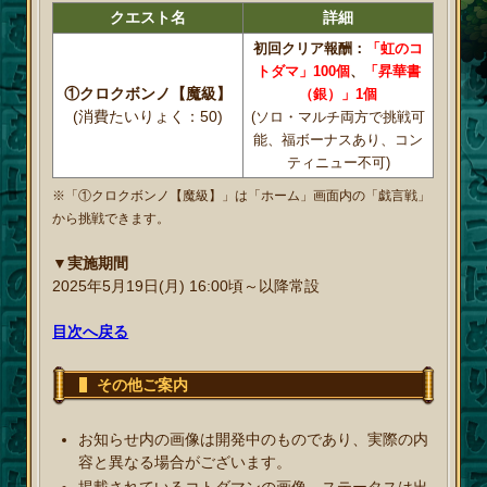
クエスト名
詳細
初回クリア報酬：
「虹のコ
トダマ」100個
、
「昇華書
①クロクボンノ【魔級】
（銀）」1個
(消費たいりょく：50)
(ソロ・マルチ両方で挑戦可
能、福ボーナスあり、コン
ティニュー不可)
※「①クロクボンノ【魔級】」は「ホーム」画面内の「戯言戦」
から挑戦できます。
▼実施期間
2025年5月19日(月) 16:00頃～以降常設
目次へ戻る
その他ご案内
お知らせ内の画像は開発中のものであり、実際の内
容と異なる場合がございます。
掲載されているコトダマンの画像、ステータスは出