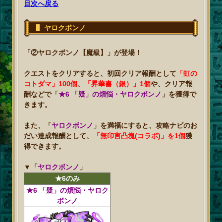
目次へ戻る
ヤロクボンノ
「②ヤロクボンノ【魔級】」が登場！
クエストをクリアすると、初回クリア報酬として
「虹の
コトダマ」100個
、
「昇華書（銀）」1個
や、クリア報
酬などで「
★6 「疑」の煩悩・ヤロクボンノ
」を獲得で
きます。
また、「
ヤロクボンノ
」を満福にすると、攻略ナビのお
だい達成報酬として、
「無印言凸塊(コラボ)」を1個
獲
得できます。
▼
「
ヤロクボンノ
」
★6のみ
★6 「疑」の煩悩・ヤロク
ボンノ