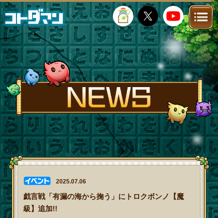
TOP
STORY
NEWS
FANKIT
FAQ
2025.07.06
戯言戦「有漏の海から掬う」にトロクボンノ【魔
級】追加!!