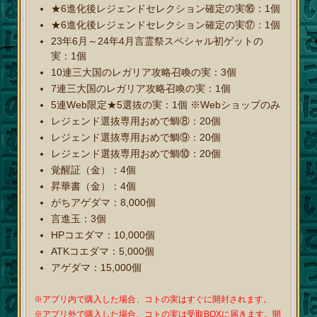
★6進化後レジェンドセレクション確定の実⑯：1個
★6進化後レジェンドセレクション確定の実⑰：1個
23年6月～24年4月言霊祭スペシャル初ゲットの
実：1個
10連三大国のレガリア攻略召喚の実：3個
7連三大国のレガリア攻略召喚の実：1個
5連Web限定★5選抜の実：1個 ※Webショップのみ
レジェンド選抜専用おめで鯛⑧：20個
レジェンド選抜専用おめで鯛⑨：20個
レジェンド選抜専用おめで鯛⑩：20個
覚醒証（金）：4個
昇華書（金）：4個
がちアゲダマ：8,000個
言進玉：3個
HPコエダマ：10,000個
ATKコエダマ：5,000個
アゲダマ：15,000個
※アプリ内で購入した場合、コトの実はすぐに開封されます。
※アプリ外で購入した場合、コトの実は受取BOXに届きます。開