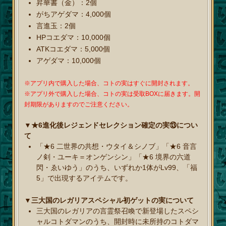
昇華書（金）：2個
がちアゲダマ：4,000個
言進玉：2個
HPコエダマ：10,000個
ATKコエダマ：5,000個
アゲダマ：10,000個
※アプリ内で購入した場合、コトの実はすぐに開封されます。
※アプリ外で購入した場合、コトの実は受取BOXに届きます。開
封期限がありますのでご注意ください。
▼★6進化後レジェンドセレクション確定の実⑬につい
て
「★6 二世界の共想・ウタイ＆シノブ」「★6 音言
ノ剣・ユーキ＝オンゲンシン」「★6 境界の六道
閃・ゑいゆう」のうち、いずれか1体がLv99、「福
5」で出現するアイテムです。
▼三大国のレガリアスペシャル初ゲットの実について
三大国のレガリアの言霊祭召喚で新登場したスペシ
ャルコトダマンのうち、開封時に未所持のコトダマ