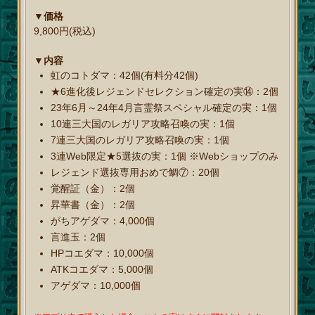
▼価格
9,800円(税込)
▼内容
虹のコトダマ：42個(有料分42個)
★6進化後レジェンドセレクション確定の実⑭：2個
23年6月～24年4月言霊祭スペシャル確定の実：1個
10連三大国のレガリア攻略召喚の実：1個
7連三大国のレガリア攻略召喚の実：1個
3連Web限定★5選抜の実：1個 ※Webショップのみ
レジェンド選抜専用おめで鯛⑦：20個
覚醒証（金）：2個
昇華書（金）：2個
がちアゲダマ：4,000個
言進玉：2個
HPコエダマ：10,000個
ATKコエダマ：5,000個
アゲダマ：10,000個