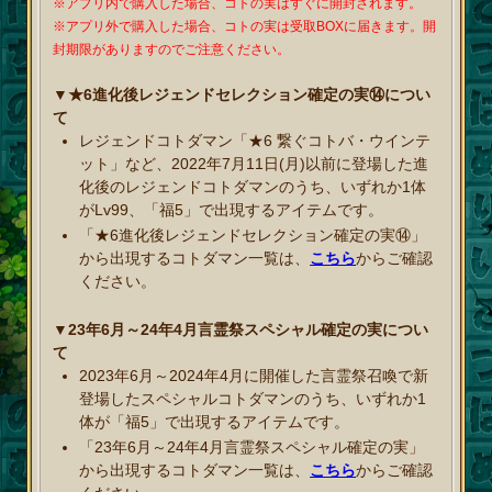
※アプリ内で購入した場合、コトの実はすぐに開封されます。
※アプリ外で購入した場合、コトの実は受取BOXに届きます。開
封期限がありますのでご注意ください。
▼★6進化後レジェンドセレクション確定の実⑭につい
て
レジェンドコトダマン「★6 繋ぐコトバ・ウインテ
ット」など、2022年7月11日(月)以前に登場した進
化後のレジェンドコトダマンのうち、いずれか1体
がLv99、「福5」で出現するアイテムです。
「★6進化後レジェンドセレクション確定の実⑭」
から出現するコトダマン一覧は、
こちら
からご確認
ください。
▼23年6月～24年4月言霊祭スペシャル確定の実につい
て
2023年6月～2024年4月に開催した言霊祭召喚で新
登場したスペシャルコトダマンのうち、いずれか1
体が「福5」で出現するアイテムです。
「23年6月～24年4月言霊祭スペシャル確定の実」
から出現するコトダマン一覧は、
こちら
からご確認