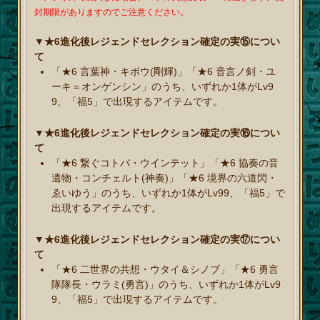
封期限がありますのでご注意ください。
▼★6進化後レジェンドセレクション確定の実⑮につい
て
「★6 言葉神・キボウ(剛輝)」「★6 音言ノ剣・ユ
ーキ＝オンゲンシン」のうち、いずれか1体がLv9
9、「福5」で出現するアイテムです。
▼★6進化後レジェンドセレクション確定の実⑯につい
て
「★6 繋ぐコトバ・ウインテット」「★6 協奏の音
遺物・コンチェルト(神奏)」「★6 境界の六道閃・
ゑいゆう」のうち、いずれか1体がLv99、「福5」で
出現するアイテムです。
▼★6進化後レジェンドセレクション確定の実⑰につい
て
「★6 二世界の共想・ウタイ＆シノブ」「★6 勇言
隊隊長・ウラミ(勇言)」のうち、いずれか1体がLv9
9、「福5」で出現するアイテムです。