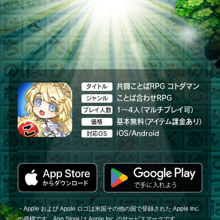
共闘ことばRPG コトダマン
タイトル
ことば合わせRPG
ジャンル
1～4人（マルチプレイ可）
プレイ人数
基本無料（アイテム課金あり）
価格
iOS/Android
対応OS
・Apple および Apple ロゴは米国その他の国で登録された Apple Inc.
の商標です。App Store は Apple Inc. のサービスマークです。