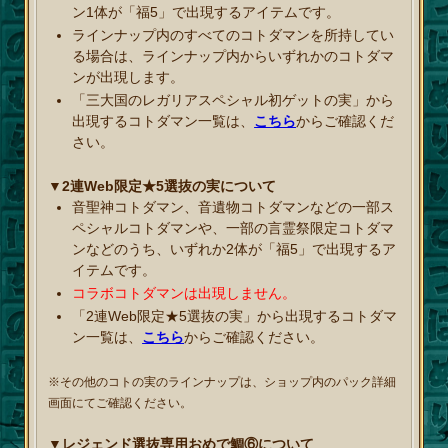
ン1体が「福5」で出現するアイテムです。
ラインナップ内のすべてのコトダマンを所持してい
る場合は、ラインナップ内からいずれかのコトダマ
ンが出現します。
「三大国のレガリアスペシャル初ゲットの実」から
出現するコトダマン一覧は、
こちら
からご確認くだ
さい。
▼2連Web限定★5選抜の実について
音聖神コトダマン、音遺物コトダマンなどの一部ス
ペシャルコトダマンや、一部の言霊祭限定コトダマ
ンなどのうち、いずれか2体が「福5」で出現するア
イテムです。
コラボコトダマンは出現しません。
「2連Web限定★5選抜の実」から出現するコトダマ
ン一覧は、
こちら
からご確認ください。
※その他のコトの実のラインナップは、ショップ内のパック詳細
画面にてご確認ください。
▼レジェンド選抜専用おめで鯛⑥について