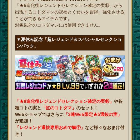
「★6進化後レジェンドセレクション確定の実⑬」から
出現するコトダマンの祝福とくせいを習得、強化させる
ことができるアイテムです。
対象以外のコトダマンには使用できません。
▼夏休み記念「超レジェンド＆スペシャルセレクショ
ンパック」
「★6進化後レジェンドセレクション確定の実⑭」
や各
種コトの実と
「虹のコトダマ」
のセット！
Webショップではさらに
「3連Web限定★5選抜の実」
が追加！
「レジェンド選抜専用おめで鯛⑦」
など様々なおまけ付
き！