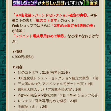
「★6進化後レジェンドセレクション確定の実⑬」
や各
種コトの実と
「虹のコトダマ」
のセット！
Webショップではさらに
「2連Web限定★5選抜の実」
が追加！
「レジェンド選抜専用おめで鯛⑥」
など様々なおまけ付
き！
▼価格
4,900円(税込)
▼内容
虹のコトダマ：21個(有料分21個)
★6進化後レジェンドセレクション確定の実⑬：1個
三大国のレガリアスペシャル初ゲットの実：1個
8連三大国のレガリア攻略召喚の実：1個
2連Web限定★5選抜の実：1個 ※Webショップのみ
レジェンド選抜専用おめで鯛⑥：20個
覚醒証（金）：2個