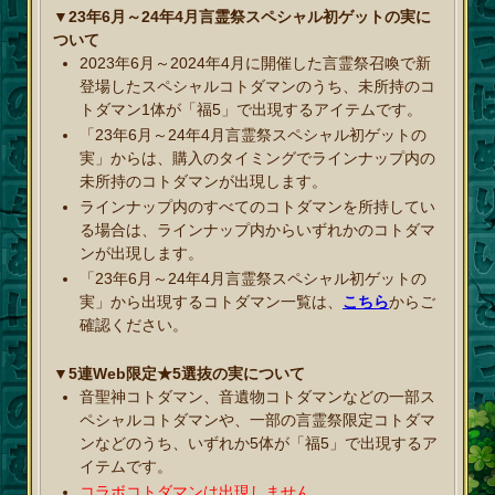
▼23年6月～24年4月言霊祭スペシャル初ゲットの実に
ついて
2023年6月～2024年4月に開催した言霊祭召喚で新
登場したスペシャルコトダマンのうち、未所持のコ
トダマン1体が「福5」で出現するアイテムです。
「23年6月～24年4月言霊祭スペシャル初ゲットの
実」からは、購入のタイミングでラインナップ内の
未所持のコトダマンが出現します。
ラインナップ内のすべてのコトダマンを所持してい
る場合は、ラインナップ内からいずれかのコトダマ
ンが出現します。
「23年6月～24年4月言霊祭スペシャル初ゲットの
実」から出現するコトダマン一覧は、
こちら
からご
確認ください。
▼5連Web限定★5選抜の実について
音聖神コトダマン、音遺物コトダマンなどの一部ス
ペシャルコトダマンや、一部の言霊祭限定コトダマ
ンなどのうち、いずれか5体が「福5」で出現するア
イテムです。
コラボコトダマンは出現しません。