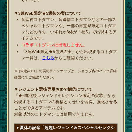
ください。
▼3連Web限定★5選抜の実について
音聖神コトダマン、音遺物コトダマンなどの一部ス
ペシャルコトダマンや、一部の言霊祭限定コトダマ
ンなどのうち、いずれか3体が「福5」で出現するア
イテムです。
コラボコトダマンは出現しません。
「3連Web限定★5選抜の実」から出現するコトダマ
ン一覧は、
こちら
からご確認ください。
※その他のコトの実のラインナップは、ショップ内のパック詳細
画面にてご確認ください。
▼レジェンド選抜専用おめで鯛⑦について
「★6進化後レジェンドセレクション確定の実⑭」から
出現するコトダマンの祝福とくせいを習得、強化させる
ことができるアイテムです。
対象以外のコトダマンには使用できません。
▼夏休み記念「超超レジェンド＆スペシャルセレクシ