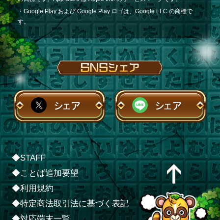
・Google Play および Google Play ロゴは、Google LLC の商標で
す。
シェア
シェア
◆STAFF
◆ことば追加要望
◆利用規約
◆特定商法取引法に基づく表記
◆対応端末一覧