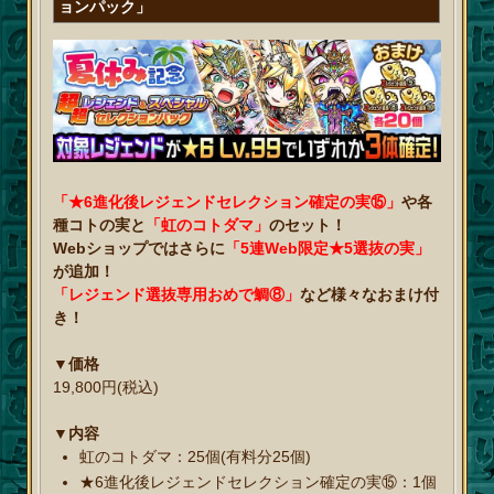
ョンパック」
「★6進化後レジェンドセレクション確定の実⑮」
や各
種コトの実と
「虹のコトダマ」
のセット！
Webショップではさらに
「5連Web限定★5選抜の実」
が追加！
「レジェンド選抜専用おめで鯛⑧」
など様々なおまけ付
き！
▼価格
19,800円(税込)
▼内容
虹のコトダマ：25個(有料分25個)
★6進化後レジェンドセレクション確定の実⑮：1個