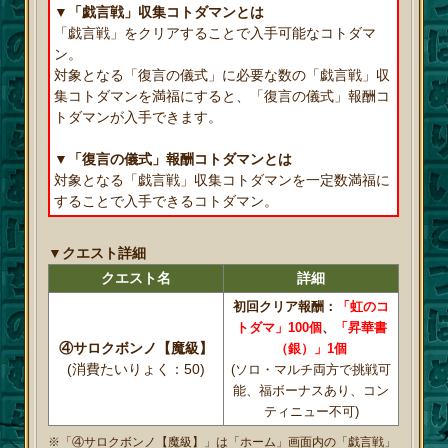
▼「戯言戦」収集コトダマンとは
「戯言戦」をクリアすることで入手可能なコトダマ
ン。
対象となる「復言の儀式」に必要な数の「戯言戦」収
集コトダマンを満福にすると、「復言の儀式」報酬コ
トダマンが入手できます。
▼「復言の儀式」報酬コトダマンとは
対象となる「戯言戦」収集コトダマンを一定数満福に
することで入手できるコトダマン。
▼クエスト詳細
クエスト名
詳細
初回クリア報酬：
「虹のコ
トダマ」100個
、
「昇華書
④サロクボンノ【魔級】
（銀）」1個
(消費たいりょく：50)
(ソロ・マルチ両方で挑戦可
能、福ボーナスあり、コン
ティニュー不可)
※「④サロクボンノ【魔級】」は「ホーム」画面内の「戯言戦」