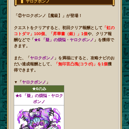
ヤロクボンノ
「②ヤロクボンノ【魔級】」が登場！
クエストをクリアすると、初回クリア報酬として
「虹の
コトダマ」100個
、
「昇華書（銀）」1個
や、クリア報
酬などで「
★6 「疑」の煩悩・ヤロクボンノ
」を獲得で
きます。
また、「
ヤロクボンノ
」を満福にすると、攻略ナビのお
だい達成報酬として、
「無印言凸塊(コラボ)」を1個
獲
得できます。
▼
「
ヤロクボンノ
」
★6のみ
★6 「疑」の煩悩・ヤロク
ボンノ