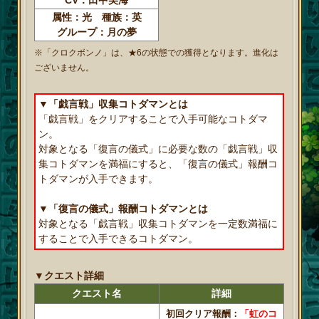
属性：光 種族：英
グループ：月の夢
※「クロクボンノ」は、★6の状態での獲得となります。進化は
ございません。
▼「戯言戦」収集コトダマンとは
「戯言戦」をクリアすることで入手可能なコトダマ
ン。
対象となる「復言の儀式」に必要な数の「戯言戦」収
集コトダマンを満福にすると、「復言の儀式」報酬コ
トダマンが入手できます。
▼「復言の儀式」報酬コトダマンとは
対象となる「戯言戦」収集コトダマンを一定数満福に
することで入手できるコトダマン。
▼クエスト詳細
クエスト名
詳細
初回クリア報酬：
「虹のコ