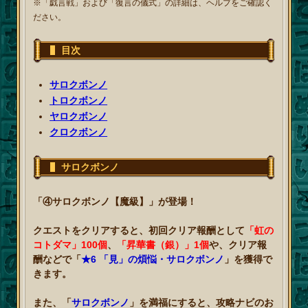
※「戯言戦」および「復言の儀式」の詳細は、ヘルプをご確認く
ださい。
目次
サロクボンノ
トロクボンノ
ヤロクボンノ
クロクボンノ
サロクボンノ
「④サロクボンノ【魔級】」が登場！
クエストをクリアすると、初回クリア報酬として
「虹の
コトダマ」100個
、
「昇華書（銀）」1個
や、クリア報
酬などで「
★6 「見」の煩悩・サロクボンノ
」を獲得で
きます。
また、「
サロクボンノ
」を満福にすると、攻略ナビのお