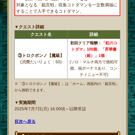
対象となる「戯言戦」収集コトダマンを一定数満福に
することで入手できるコトダマン。
▼クエスト詳細
クエスト名
詳細
初回クリア報酬：
「虹のコ
トダマ」100個
、
「昇華書
③トロクボンノ【魔級】
（銀）」1個
(消費たいりょく：50)
(ソロ・マルチ両方で挑戦可
能、福ボーナスあり、コン
ティニュー不可)
※「③トロクボンノ【魔級】」は「ホーム」画面内の「戯言戦」
から挑戦できます。
▼実施期間
2025年7月7日(月) 16:00頃～以降常設
目次へ戻る