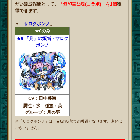
だい達成報酬として、
「無印言凸塊(コラボ)」を1個
獲
得できます。
▼
「
サロクボンノ
」
★6のみ
★6 「見」の煩悩・サロク
ボンノ
CV：田中美海
属性：水 種族：英
グループ：月の夢
※「サロクボンノ」は、★6の状態での獲得となります。進化は
ございません。