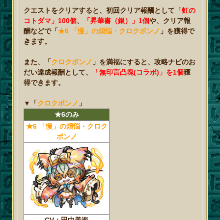
クエストをクリアすると、初回クリア報酬として
「虹の
コトダマ」100個
、
「昇華書（銀）」1個
や、クリア報
酬などで「
★6 「慢」の煩悩・クロクボンノ
」を獲得で
きます。
また、「
クロクボンノ
」を満福にすると、攻略ナビのお
だい達成報酬として、
「無印言凸塊(コラボ)」を1個
獲
得できます。
▼
「
クロクボンノ
」
★6のみ
★6 「慢」の煩悩・クロク
ボンノ
CV：田中美海