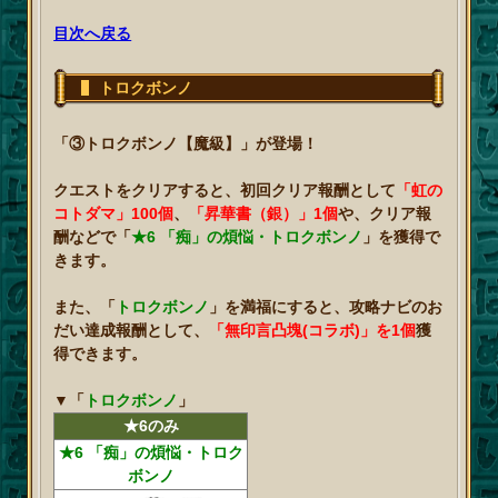
目次へ戻る
トロクボンノ
「③トロクボンノ【魔級】」が登場！
クエストをクリアすると、初回クリア報酬として
「虹の
コトダマ」100個
、
「昇華書（銀）」1個
や、クリア報
酬などで「
★6 「痴」の煩悩・トロクボンノ
」を獲得で
きます。
また、「
トロクボンノ
」を満福にすると、攻略ナビのお
だい達成報酬として、
「無印言凸塊(コラボ)」を1個
獲
得できます。
▼
「
トロクボンノ
」
★6のみ
★6 「痴」の煩悩・トロク
ボンノ