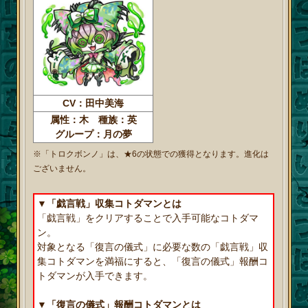
CV：田中美海
属性：木 種族：英
グループ：月の夢
※「トロクボンノ」は、★6の状態での獲得となります。進化は
ございません。
▼「戯言戦」収集コトダマンとは
「戯言戦」をクリアすることで入手可能なコトダマ
ン。
対象となる「復言の儀式」に必要な数の「戯言戦」収
集コトダマンを満福にすると、「復言の儀式」報酬コ
トダマンが入手できます。
▼「復言の儀式」報酬コトダマンとは