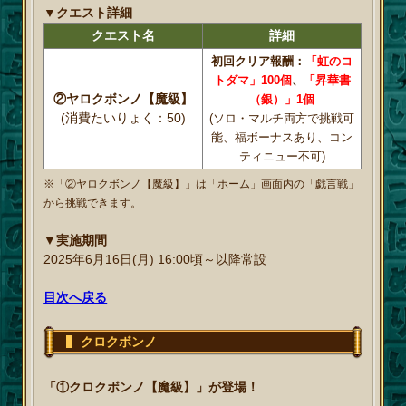
▼クエスト詳細
クエスト名
詳細
初回クリア報酬：
「虹のコ
トダマ」100個
、
「昇華書
②ヤロクボンノ【魔級】
（銀）」1個
(消費たいりょく：50)
(ソロ・マルチ両方で挑戦可
能、福ボーナスあり、コン
ティニュー不可)
※「②ヤロクボンノ【魔級】」は「ホーム」画面内の「戯言戦」
から挑戦できます。
▼実施期間
2025年6月16日(月) 16:00頃～以降常設
目次へ戻る
クロクボンノ
「①クロクボンノ【魔級】」が登場！