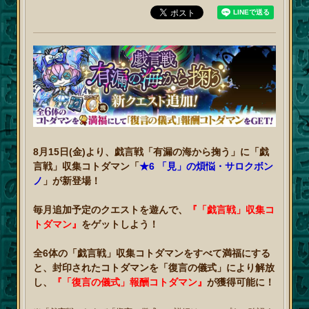
8月15日(金)より、戯言戦「有漏の海から掬う」に「戯
言戦」収集コトダマン「
★6 「見」の煩悩・サロクボン
ノ
」が新登場！
毎月追加予定のクエストを遊んで、
『「戯言戦」収集コ
トダマン』
をゲットしよう！
全6体の「戯言戦」収集コトダマンをすべて満福にする
と、封印されたコトダマンを「復言の儀式」により解放
し、
『「復言の儀式」報酬コトダマン』
が獲得可能に！