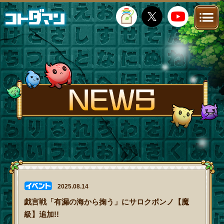
TOP
STORY
NEWS
FANKIT
FAQ
2025.08.14
戯言戦「有漏の海から掬う」にサロクボンノ【魔
級】追加!!