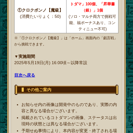
トダマ」100個
、
「昇華書
①クロクボンノ【魔級】
（銀）」1個
(消費たいりょく：50)
(ソロ・マルチ両方で挑戦可
能、福ボーナスあり、コン
ティニュー不可)
※「①クロクボンノ【魔級】」は「ホーム」画面内の「戯言戦」
から挑戦できます。
▼実施期間
2025年5月19日(月) 16:00頃～以降常設
目次へ戻る
その他ご案内
お知らせ内の画像は開発中のものであり、実際の内
容と異なる場合がございます。
掲載されているコトダマンの画像、ステータスは出
現時の状態とは異なる場合がございます。
予期せぬ事情により、本内容が変更・終了される場