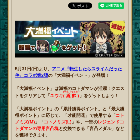
5月31日(日)より、
アニメ『転生したらスライムだった
件』コラボ第2弾
の「大満福イベント」が登場！
「大満福イベント」は満福のコトダマンが活躍！クエス
グランドマスター
トをクリアして「
ユウキ
(総帥)
」をゲットしよう！
「大満福ポイント」の「累計獲得ポイント」と「最大獲
得ポイント」に応じて、「才能開花」で使用する「
コト
ノミズ(M)
」「
コトノミズ(L)
」や、一部の
レジェンドコ
トダマンの専用言凸塊
と交換できる「言凸メダル」など
を獲得できます。