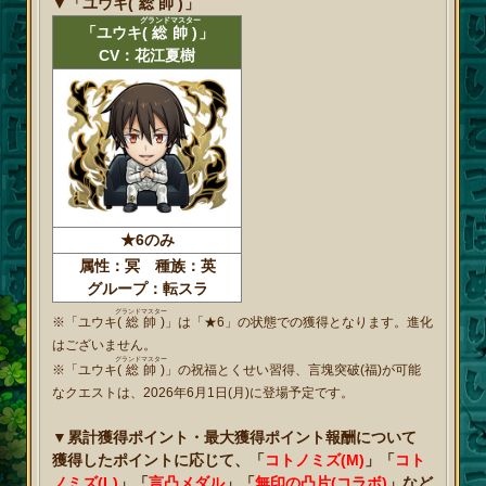
▼「ユウキ
(総帥)
」
グランドマスター
「ユウキ
(総帥)
」
CV：花江夏樹
★6のみ
属性：冥 種族：英
グループ：転スラ
グランドマスター
※「ユウキ
(総帥)
」は「★6」の状態での獲得となります。進化
はございません。
グランドマスター
※「ユウキ
(総帥)
」の祝福とくせい習得、言塊突破(福)が可能
なクエストは、2026年6月1日(月)に登場予定です。
▼累計獲得ポイント・最大獲得ポイント報酬について
獲得したポイントに応じて、「
コトノミズ(M)
」「
コト
ノミズ(L)
」「
言凸メダル
」「
無印の凸片(コラボ)
」など