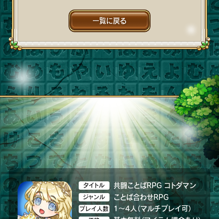
一覧に戻る
共闘ことばRPG コトダマン
タイトル
ことば合わせRPG
ジャンル
1～4人（マルチプレイ可）
プレイ人数