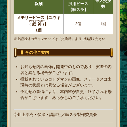
最大交換
報酬
汎用ピース
数
【転スラ】
メモリーピース【ユウキ
グランドマスター
2個
1回
(総帥)
】
1個
※上記以外のラインナップは「交換所」よりご確認ください。
その他ご案内
お知らせ内の画像は開発中のものであり、実際の内
容と異なる場合がございます。
掲載されているコトダマンの画像、ステータスは出
現時の状態とは異なる場合がございます。
予期せぬ事情により、本内容が変更・終了される場
合がございます。あらかじめご了承ください。
ⓒ川上泰樹・伏瀬・講談社／転スラ製作委員会