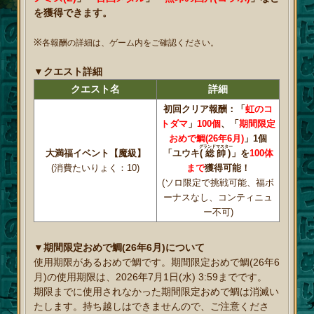
を獲得できます。
※
各報酬の詳細は、ゲーム内をご確認ください。
▼クエスト詳細
クエスト名
詳細
初回クリア報酬：「
虹のコ
トダマ
」
100個
、「
期間限定
おめで鯛(26年6月)
」1個
グランドマスター
大満福イベント【魔級】
「ユウキ
(総帥)
」を
100体
(消費たいりょく：10)
まで
獲得可能！
(ソロ限定で挑戦可能、福ボ
ーナスなし、コンティニュ
ー不可)
▼期間限定おめで鯛(26年6月)について
使用期限があるおめで鯛です。期間限定おめで鯛(26年6
月)の使用期限は、2026年7月1日(水) 3:59までです。
期限までに使用されなかった期間限定おめで鯛は消滅い
たします。持ち越しはできませんので、ご注意くださ