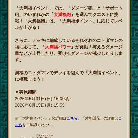
「大満福イベント」では、「ダメージ砲」と「サポート
砲」のいずれかの「
大満福砲
」を選んでクエストに挑
戦！「大満福砲」は、「大満福ポイント」に応じてレベ
ルが上がる！
さらに、デッキに編成しているそれぞれのコトダマンの
福に応じて、「
大満福パワー
」が発動！与えるダメージ
量などが上昇したり、受けるダメージが減少したりしま
す。
満福のコトダマンでデッキを組んで「大満福イベント」
に挑戦しよう！
▼実施期間
2026年5月31日(日) 16:00頃～
2026年6月15日(月) 15:59
※「大満福イベント」の詳細は
こちら
、「才能開花」の詳細は
こ
ちら
をご確認ください。
グランドマスター