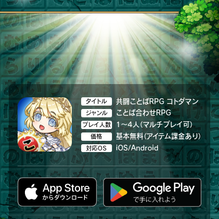
共闘ことばRPG コトダマン
タイトル
ことば合わせRPG
ジャンル
1～4人（マルチプレイ可）
プレイ人数
基本無料（アイテム課金あり）
価格
iOS/Android
対応OS