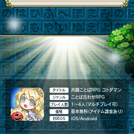
共闘ことばRPG コトダマン
タイトル
ことば合わせRPG
ジャンル
1～4人（マルチプレイ可）
プレイ人数
基本無料（アイテム課金あり）
価格
iOS/Android
対応OS