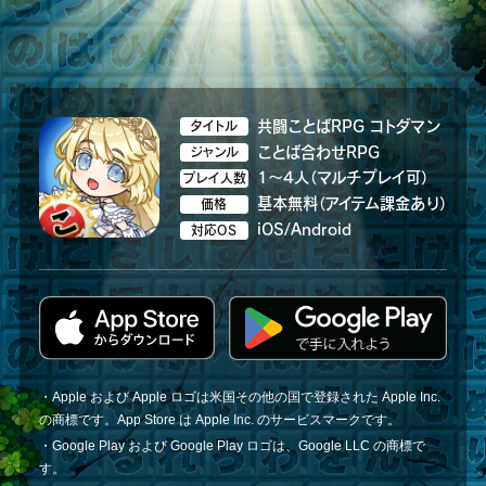
共闘ことばRPG コトダマン
タイトル
ことば合わせRPG
ジャンル
1～4人（マルチプレイ可）
プレイ人数
基本無料（アイテム課金あり）
価格
iOS/Android
対応OS
・Apple および Apple ロゴは米国その他の国で登録された Apple Inc.
の商標です。App Store は Apple Inc. のサービスマークです。
・Google Play および Google Play ロゴは、Google LLC の商標で
す。