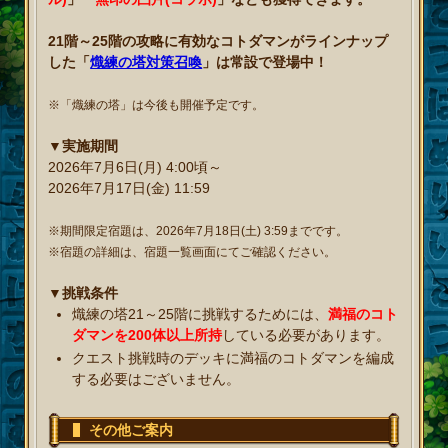
21階～25階の攻略に有効なコトダマンがラインナップ
した「
熾練の塔対策召喚
」は常設で登場中！
※「熾練の塔」は今後も開催予定です。
▼実施期間
2026年7月6日(月) 4:00頃～
2026年7月17日(金) 11:59
※期間限定宿題は、2026年7月18日(土) 3:59までです。
※宿題の詳細は、宿題一覧画面にてご確認ください。
▼挑戦条件
熾練の塔21～25階に挑戦するためには、
満福のコト
ダマンを200体以上所持
している必要があります。
クエスト挑戦時のデッキに満福のコトダマンを編成
する必要はございません。
その他ご案内