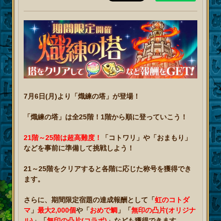
7月6日(月)より「熾練の塔」が登場！
「熾練の塔」は全25階！1階から順に登っていこう！
21階～25階は超高難度！
「コトワリ」や「おまもり」
などを事前に準備して挑戦しよう！
21～25階をクリアすると各階に応じた称号を獲得でき
ます。
さらに、期間限定宿題の達成報酬として「
虹のコトダ
マ
」
最大2,000個
や「
おめで鯛
」「
無印の凸片(オリジナ
ル)
」「
無印の凸片(コラボ)
」なども獲得できます。