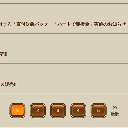
対する「寄付対象パック」「ハートで義援金」実施のお知らせ
!!
販売!!
1
2
3
4
5
最後