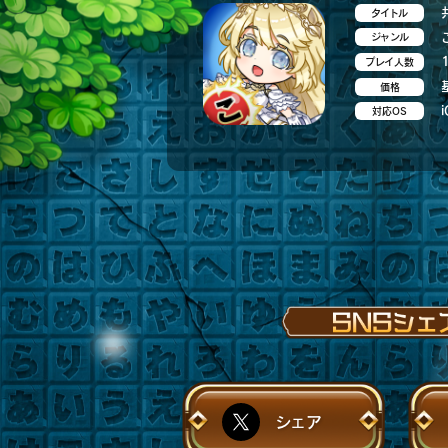
タイトル
ジャンル
プレイ人数
価格
i
対応OS
シェア