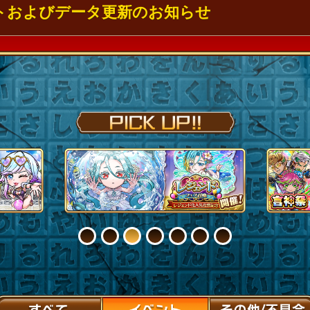
プデートおよびデータ更新のお知らせ
1
2
3
4
5
6
7