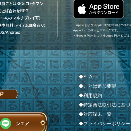
共闘ことばRPG コトダマン
ことば合わせRPG
1～4人（マルチプレイ可）
基本無料（アイテム課金あり）
・Apple および Apple ロゴは米国その他の国で
Apple Inc. のサービスマークです。
OS/Android
・Google Play および Google Play ロ
◆STAFF
◆ことば追加要望
◆利用規約
◆特定商法取引法に基づ
◆対応端末一覧
シェア
◆プライバシーポリシー