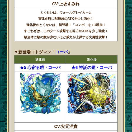
CV:上坂すみれ
とくせいは、ウォールブレイカーと
実体化時に獣種族のATKを少し強化！
進化後のとくせいは、初登場！「コンボ」を＋1増加！
すごわざは、このターン攻撃する味方のATKを少し強化＋
敵全体に敵の数が少ないほど威力が上昇する火属性攻撃！
▼新登場コトダマン「
コーパ
」
進化前
進化後
★5 心宿る鎧・コーパ
★6 神託の鎧・コーパ
CV:安元洋貴