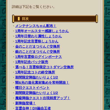
詳細は下記をご覧ください。
目次
・
メンテナンスちゃん配布！
・
1周年オールスター感謝しょうかん
・
1周年日替わり属性しょうかん
・
1周年記念言霊祭しょうかん
・
金のことだまつりんぐ交換所
・
銀のことだまつりんぐ交換所
・
1周年言霊祭ログインボーナス
・
1周年記念パック販売
・
選べる！言霊祭限定コトダマン交換所
・
1周年記念コトの鈴交換所
・
期間限定降臨たいりょく1/2
・
闇&光の進化素材集めを常時開放！
・
曜日クエストイベント
・
期間限定降臨たいりょく1/2
・
魔級降臨クエスト出現頻度アップ！
・
新降臨登場！
・
言霊合神！DX融合王者