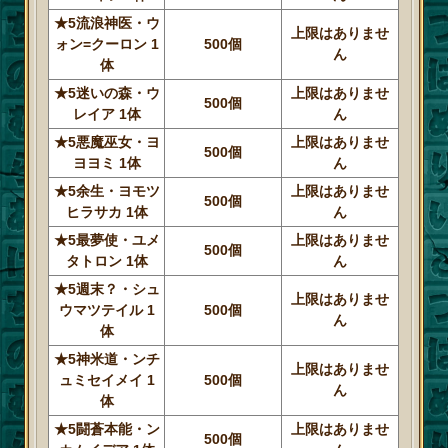
★5流浪神医・ウ
上限はありませ
ォン=クーロン 1
500個
ん
体
★5迷いの森・ウ
上限はありませ
500個
レイア 1体
ん
★5悪魔巫女・ヨ
上限はありませ
500個
ヨヨミ 1体
ん
★5余生・ヨモツ
上限はありませ
500個
ヒラサカ 1体
ん
★5最夢使・ユメ
上限はありませ
500個
タトロン 1体
ん
★5週末？・シュ
上限はありませ
ウマツテイル 1
500個
ん
体
★5神米道・ンチ
上限はありませ
ュミセイメイ 1
500個
ん
体
★5闘蒼本能・ン
上限はありませ
500個