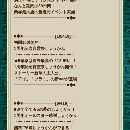
なんと期間は30日間！
業界最大級の超還元イベント実施！
━━━━━━━━━━━━━■◆■
■◆■━━━━━━━━[10/416]━
初回10連無料！
1周年記念言霊祭しょうかん
・━・━・━・━・━・━・━・
★5確率は過去最高の『12.5%』！
1周年記念言霊祭しょうかん開催！
ストーリー新章の主人公、
「アイ」「ツラミ」の新Verが登場！
━━━━━━━━━━━━━■◆■
■◆■━━━━━━━━[6/416]━
6連で全て★5の夢のしょうかん！
1周年オールスター感謝しょうかん
・━・━・━・━・━・━・━・
無料で6連しょうかんができる！