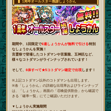
1周年オールスター感謝しょうかん
期間中、1回限定で
6連しょうかんが無料で引ける
特別
なしょうかんを実施！
言霊祭で登場したコトダマンや言葉龍、五神託など、
様々なコトダマンがラインナップされています！
そして、
6体すべて★5コトダマン確定で出現
します！
※上記コトダマン以外のコトダマンも出現します。
※各「しょうかん」の詳細な出現率およびラインナップ
は、「しょうかん」画面の「召喚提供割合」から確認で
きる「確率一覧」にてご確認いただけます。
▼しょうかん実施期間