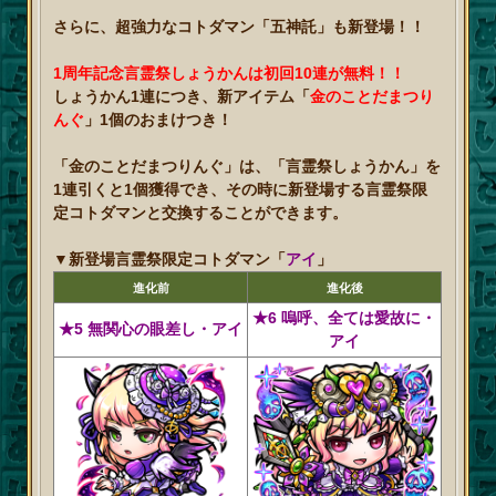
さらに、超強力なコトダマン「五神託」も新登場！！
1周年記念言霊祭しょうかんは初回10連が無料！！
しょうかん1連につき、新アイテム「
金のことだまつり
んぐ
」1個のおまけつき！
「金のことだまつりんぐ」は、「言霊祭しょうかん」を
1連引くと1個獲得でき、その時に新登場する言霊祭限
定コトダマンと交換することができます。
▼新登場言霊祭限定コトダマン「
アイ
」
進化前
進化後
★6 嗚呼、全ては愛故に・
★5 無関心の眼差し・アイ
アイ