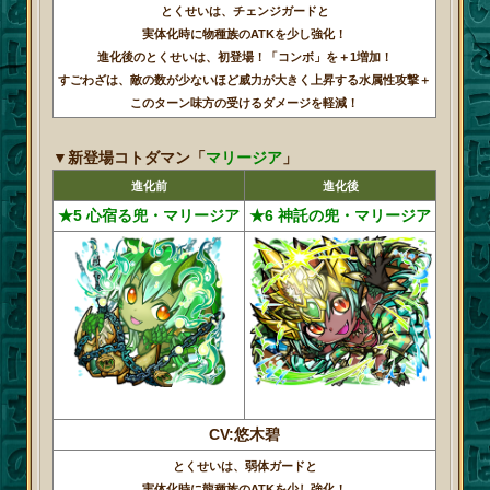
とくせいは、チェンジガードと
実体化時に物種族のATKを少し強化！
進化後のとくせいは、初登場！「コンボ」を＋1増加！
すごわざは、敵の数が少ないほど威力が大きく上昇する水属性攻撃＋
このターン味方の受けるダメージを軽減！
▼新登場コトダマン「
マリージア
」
進化前
進化後
★5 心宿る兜・マリージア
★6 神託の兜・マリージア
CV:悠木碧
とくせいは、弱体ガードと
実体化時に龍種族のATKを少し強化！