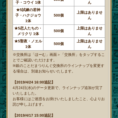
子・コウイ 1体
ん
★5試練の若神
上限はありませ
子・ハクジョウ
500個
ん
1体
★5恋人たちの・
上限はありませ
500個
メリクリ 1体
ん
★5聖夜・ノエル
上限はありませ
500個
1体
ん
※交換所は「ほーむ」画面＞「交換所」をタップするこ
とでご確認いただけます。
※銀のことだまつりんぐ交換所のラインナップを変更す
る場合は、別途お知らせいたします。
【2019/4/24 16:00追記】
4月24日(水)のデータ更新で、ラインナップ追加が完了
いたしました。
お客様にはご迷惑をお掛けいたしましたこと、心よりお
詫び申し上げます。
【2019/4/17 15:00追記】