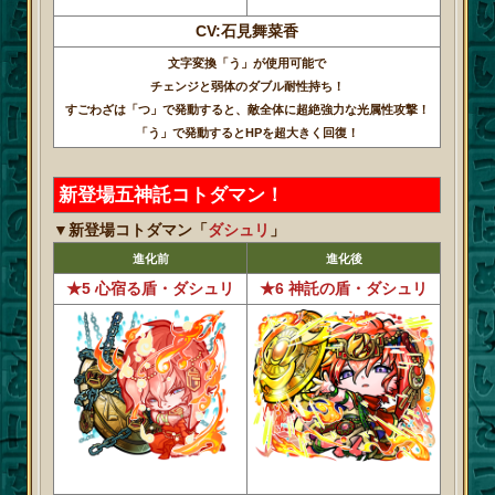
CV:石見舞菜香
文字変換「う」が使用可能で
チェンジと弱体のダブル耐性持ち！
すごわざは「つ」で発動すると、敵全体に超絶強力な光属性攻撃！
「う」で発動するとHPを超大きく回復！
新登場五神託コトダマン！
▼新登場コトダマン「
ダシュリ
」
進化前
進化後
★5 心宿る盾・ダシュリ
★6 神託の盾・ダシュリ