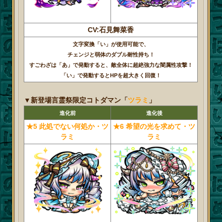
CV:石見舞菜香
文字変換「い」が使用可能で、
チェンジと弱体のダブル耐性持ち！
すごわざは「あ」で発動すると、敵全体に超絶強力な闇属性攻撃！
「い」で発動するとHPを超大きく回復！
▼新登場言霊祭限定コトダマン「
ツラミ
」
進化前
進化後
★5 此処でない何処か・ツ
★6 希望の光を求めて・ツ
ラミ
ラミ