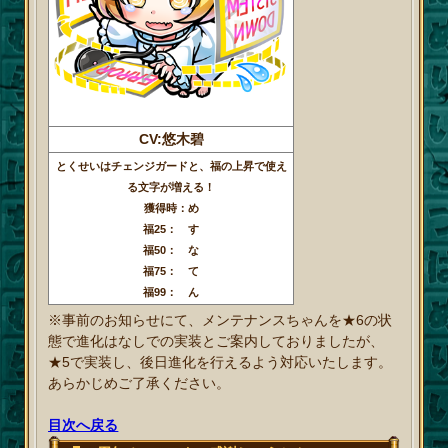
CV:悠木碧
とくせいはチェンジガードと、福の上昇で使え
る文字が増える！
獲得時：め
福25： す
福50： な
福75： て
福99： ん
※事前のお知らせにて、メンテナンスちゃんを★6の状
態で進化はなしでの実装とご案内しておりましたが、
★5で実装し、後日進化を行えるよう対応いたします。
あらかじめご了承ください。
目次へ戻る