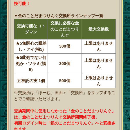
換可能！
▼金のことだまつりんぐ交換所ラインナップ一覧
交換に必要な金
交換可能なコト
のことだまつり
最大交換数
ダマン
んぐ
★5無関心の眼差
上限はありませ
300個
し・アイ(福5)
ん
★5此処でない何
上限はありませ
処か・ツラミ(福
300個
ん
5)
上限はありませ
五神託の実 1個
500個
ん
※交換所は「ほーむ」画面＞「交換所」をタップするこ
とでご確認いただけます。
交換期間中に使用しなかった「金のことだまつりんぐ」
は、金のことだまつりんぐ交換所期間終了後、
初回ログイン時に「銀のことだまつりんぐ」へと変換さ
れます。