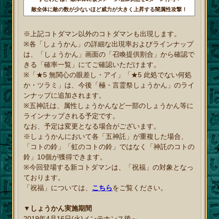
敵全体に敵の数が少ないほど威力が大きく上昇する闇属性攻撃！
※上記コトダマン以外のコトダマンも出現します。
※各「しょうかん」の詳細な出現率およびラインナップ
は、「しょうかん」画面の「召喚提供割合」から確認で
きる「確率一覧」にてご確認いただけます。
※「★5 無関心の眼差し・アイ」「★5 此処でない何処
か・ツラミ」は、今後「極・言霊祭しょうかん」のライ
ンナップに追加されます。
※五神託は、属性しょうかんなど一部のしょうかん等に
ラインナップされる予定です。
なお、予定は変更となる場合がございます。
※しょうかんにおいて各「五神託」が重複した場合、
「コトの鈴」「虹のコトの鈴」ではなく「神託のコトの
鈴」10個が獲得できます。
※今回登場する新コトダマンは、「祝福」の対象となっ
ております。
「祝福」については、
こちら
をご覧ください。
▼しょうかん実施期間
2019年4月16日(火)メンテナンス後～