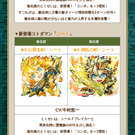
進化後のとくせいは、初登場！「コンボ」を＋1増加！
すごわざは、敵全体に少量の被ダメージ増加状態を2ターン付与＋
敵全体に敵の数が少ないほど威力が上昇する木属性攻撃！
▼新登場コトダマン「
ンート
」
進化前
進化後
★5 心宿る剣・ンート
★6 神託の剣・ンート
CV:中村悠一
とくせいは、シールドブレイカーと
実体化時に霊種族のATKを少し強化！
進化後のとくせいは、初登場！「コンボ」を＋1増加！