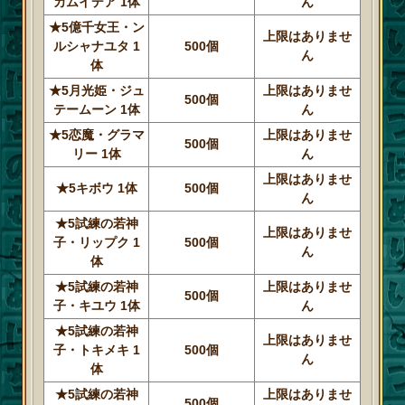
カムイデア 1体
ん
★5億千女王・ン
上限はありませ
ルシャナユタ 1
500個
ん
体
★5月光姫・ジュ
上限はありませ
500個
テームーン 1体
ん
★5恋魔・グラマ
上限はありませ
500個
リー 1体
ん
上限はありませ
★5キボウ 1体
500個
ん
★5試練の若神
上限はありませ
子・リップク 1
500個
ん
体
★5試練の若神
上限はありませ
500個
子・キユウ 1体
ん
★5試練の若神
上限はありませ
子・トキメキ 1
500個
ん
体
★5試練の若神
上限はありませ
500個