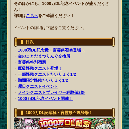
そのほかにも、1000万DL記念イベントが盛りだくさ
ん！
詳細は
こちら
をご確認ください！
イベントの詳細は下記をご覧ください。
目次
・
1000万DL記念極・言霊祭召喚登場！
・
金のことだまつりんぐ交換所
・
言霊祭特別宿題
・
魔級降臨クエスト登場！
・
一部降臨クエストたいりょく1/2
・
期間限定降臨たいりょく1/2
・
曜日クエストイベント
・
メインクエストプレイヤー経験値2倍
・
1000万DL記念イベント開催！
1000万DL記念極・言霊祭召喚登場！