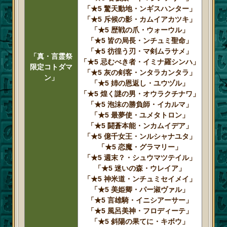
「★5 驚天動地・ンギスハンター」
「★5 斥候の影・カムイアカツキ」
「★5 歴戦の爪・ウォーウル」
「★5 皆の局長・ンチュミ聖命」
「★5 彷徨う刃・マ剣ムラサメ」
「真・言霊祭
「★5 忌むべき者・イミナ羅シンハ」
限定コトダマ
「★5 灰の剣客・ンタラカンタラ」
ン」
「★5 姉の恩返し・ユウヅル」
「★5 煌く謎の男・オウラクチナワ」
「★5 泡沫の勝負師・イカルマ」
「★5 最夢使・ユメタトロン」
「★5 闘蒼本能・ンカムイデア」
「★5 億千女王・ンルシャナユタ」
「★5 恋魔・グラマリー」
「★5 週末？・シュウマツテイル」
「★5 迷いの森・ウレイア」
「★5 神米道・ンチュミセイメイ」
「★5 美姫卿・パー淑ヴァル」
「★5 言雄騎・イニシアーサー」
「★5 風呂美神・フロディーテ」
「★5 斜陽の果てに・キボウ」