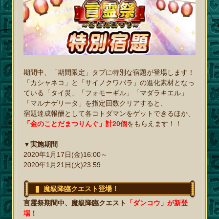
期間中、「期間限定」タブに特別な宿題が登場します！
「カシャネコ」と「サイノクワバラ」の進化素材となっ
ている「タイ災」「フォモーギル」「マダラキエル」
「マルナゲリータ」を指定回数クリアすると、
宿題達成報酬として各コトダマンをゲットできるほか、
「金のことだまつりんぐ」計20個
をもらえます！！
▼実施期間
2020年1月17日(金)16:00～
2020年1月21日(火)23:59
魔級降臨クエスト登場！
言霊祭期間中、魔級降臨クエスト
「ダンコウ」が新登
場
！