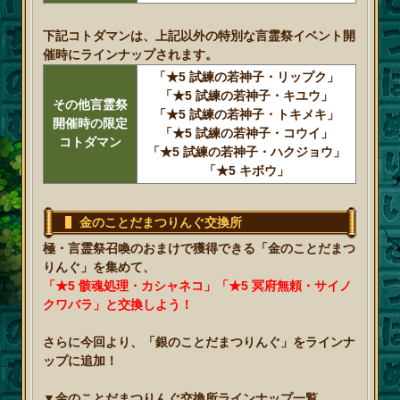
下記コトダマンは、上記以外の特別な言霊祭イベント開
催時にラインナップされます。
「★5 試練の若神子・リップク」
「★5 試練の若神子・キユウ」
その他言霊祭
「★5 試練の若神子・トキメキ」
開催時の限定
「★5 試練の若神子・コウイ」
コトダマン
「★5 試練の若神子・ハクジョウ」
「★5 キボウ」
金のことだまつりんぐ交換所
極・言霊祭召喚のおまけで獲得できる「金のことだまつ
りんぐ」を集めて、
「★5 骸魂処理・カシャネコ」「★5 冥府無頼・サイノ
クワバラ」と交換しよう！
さらに今回より、「銀のことだまつりんぐ」をラインナ
ップに追加！
▼金のことだまつりんぐ交換所ラインナップ一覧