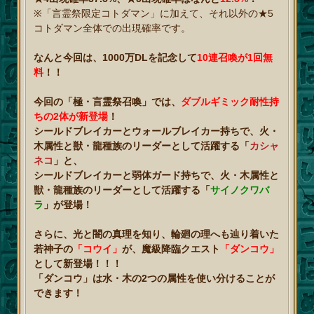
※「言霊祭限定コトダマン」に加えて、それ以外の★5
コトダマン全体での出現確率です。
なんと今回は、1000万DLを記念して
10連召喚が1回無
料
！！
今回の「極・言霊祭召喚」では、
ダブルギミック耐性持
ちの2体が新登場
！
シールドブレイカーとウォールブレイカー持ちで、火・
木属性と獣・龍種族のリーダーとして活躍する「
カシャ
ネコ
」と、
シールドブレイカーと弱体ガード持ちで、火・木属性と
獣・龍種族のリーダーとして活躍する「
サイノクワバ
ラ
」が登場！
さらに、光と闇の真理を知り、輪廻の理へも辿り着いた
若神子の
「コウイ」
が、魔級降臨クエスト
「ダンコウ」
として新登場！！！
「ダンコウ」は水・木の2つの属性を使い分けることが
できます！