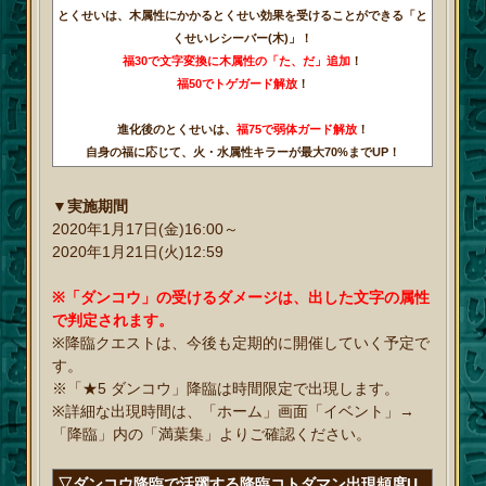
とくせいは、木属性にかかるとくせい効果を受けることができる「と
くせいレシーバー(木)」！
福30で文字変換に木属性の「た、だ」追加
！
福50でトゲガード解放
！
進化後のとくせいは、
福75で弱体ガード解放
！
自身の福に応じて、火・水属性キラーが最大70%までUP！
▼実施期間
2020年1月17日(金)16:00～
2020年1月21日(火)12:59
※「ダンコウ」の受けるダメージは、出した文字の属性
で判定されます。
※降臨クエストは、今後も定期的に開催していく予定で
す。
※「★5 ダンコウ」降臨は時間限定で出現します。
※詳細な出現時間は、「ホーム」画面「イベント」→
「降臨」内の「満葉集」よりご確認ください。
▽ダンコウ降臨で活躍する降臨コトダマン出現頻度U