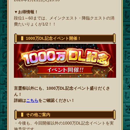
▼お得情報！
段位1～60までは、メインクエスト・降臨クエストの消
費たいりょくが1/2！！
1000万DL記念イベント開催！
言霊祭以外にも、1000万DL記念イベント盛りだくさ
ん！
詳細は
こちら
をご確認ください！
その他ご案内
・今後も、今回開催以外の1000万DL記念イベントを実
施予定です。