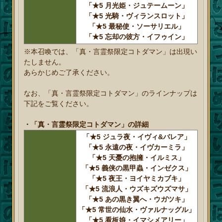
「★5 月光姫・ジュテームーン」
「★5 光騎・ヴィランスロット」
「★5 最秘使・ソーサリエル」
「★5 忘却の彼方・イフゥイン」
※本召喚では、「真・言霊祭限定コトダマン」は出現い
たしません。
あらかじめご了承ください。
なお、「真・言霊祭限定コトダマン」のラインナップは
下記をご覧ください。
・「真・言霊祭限定コトダマン」の詳細
「★5 ジュラ夜・イヴィ&バレア」
「★5 永遠の夜・イヴカーミラ」
「★5 天憂の抱擁・イルミス」
「★5 義侠の黒甲蟲・インゼクス」
「★5 夜王・ヨイヤミカブキ」
「★5 流浪人・ウズキズウズマサ」
「★5 あの黒き翼へ・ウガツキ」
「★5 常世の仙水・ヴァルナッグル」
「★5 看板娘・イマシメアリー」