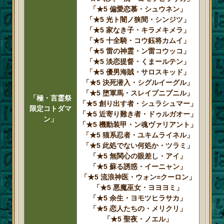
「★5 偏愛恋慕・シュウネン」
「★5 光ト闇ノ狭間・シンジツ」
「★5 家なき子・キラメキメラ」
「★5 十全騎・コウ鈺将カムイ」
「★5 雷の神霊・ン雷コウッコ」
「★5 淡恋提督・くまールテン」
「★5 優男海賊・サロスキッド」
「★5 決死潜入・シグルイーグル」
「★5 堕軍馬・スレイプニプニル」
「極・言霊祭
「★5 創り出す者・シュラシュマー」
限定コトダマ
「★5 近寄り難き者・ドゥルガオー」
ン」
「★5 機動装甲・ン魂ヴァリアント」
「★5 猫系忍者・ユキムライネル」
「★5 此処でない何処か・ツラミ」
「★5 無関心の眼差し・アイ」
「★5 蘇る誘惑・イーニャン」
「★5 流浪神医・ウォン=クーロン」
「★5 悪魔巫女・ヨヨヨミ」
「★5 余生・ヨモツヒラサカ」
「★5 恋人たちの・メリクリ」
「★5 聖夜・ノエル」