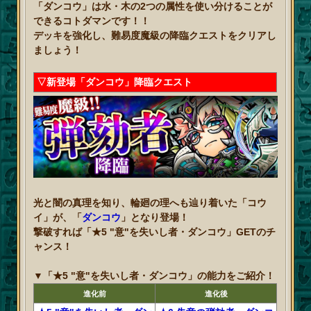
「ダンコウ」は水・木の2つの属性を使い分けることが
できるコトダマンです！！
デッキを強化し、難易度魔級の降臨クエストをクリアし
ましょう！
▽新登場「ダンコウ」降臨クエスト
光と闇の真理を知り、輪廻の理へも辿り着いた「コウ
イ」が、「
ダンコウ
」となり登場！
撃破すれば「★5 "意"を失いし者・ダンコウ」GETのチ
ャンス！
▼「★5 "意"を失いし者・ダンコウ」の能力をご紹介！
進化前
進化後