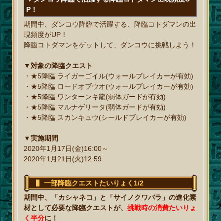
P！
期間中、ダンコウ降臨で活躍する、降臨コトダマンの出
現頻度がUP！
降臨コトダマンをゲットして、ダンコウに挑戦しよう！
▼対象の降臨クエスト
・★5降臨 ライガーゴイル(ウォールブレイカーが有効)
・★5降臨 ロードオブウオ(ウォールブレイカーが有効)
・★5降臨 ワンターンキ龍(弱体ガードが有効)
・★5降臨 マルナゲリータ(弱体ガードが有効)
・★5降臨 スカンキュウ(シールドブレイカーが有効)
▼実施期間
2020年1月17日(金)16:00～
2020年1月21日(火)12:59
一部降臨クエストたいりょく1/2
期間中、「カシャネコ」と「サイノクワバラ」の進化素
材として必要な降臨クエストが、
挑戦時の消費たいりょ
く半分
に！