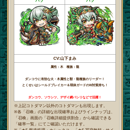
バラ
バラ
CV:山下まみ
属性：木 種族：龍
ダンコウに有効な火・木属性と獣・龍種族のリーダー！
とくせいはシールドブレイカー＆弱体ガードのW対策持ち！
ダンコウ、ソウシツ、デザイ網バシリなどで活躍！
※上記コトダマン以外のコトダマンも出現します。
※各「召喚」の詳細な出現確率およびラインナップは、
「召喚」画面の「召喚詳細提供割合」から確認できる
「確率一覧」にてご確認いただけます。
※「★5 骸魂処理・カシャネコ」「★5 冥府無頼・サイ