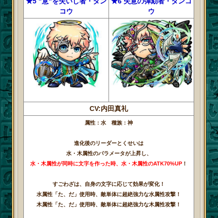
★5 "意"を失いし者・ダン
★6 失意の弾劾者・ダンコ
コウ
ウ
CV:内田真礼
属性：水 種族：神
進化後のリーダーとくせいは
水・木属性のパラメータが上昇し、
水・木属性が同時に文字を作った時、水・木属性のATK70%UP
！
すごわざは、自身の文字に応じて効果が変化！
水属性「た、だ」使用時、敵単体に超絶強力な水属性攻撃！
木属性「た、だ」使用時、敵単体に超絶強力な木属性攻撃！