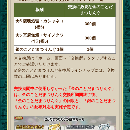
交換に必要な金のことだ
報酬
まつりんぐ
★5 骸魂処理・カシャネコ
300個
(福5)
★5 冥府無頼・サイノクワ
300個
バラ(福5)
銀のことだまつりんぐ 1個
1個
※交換所は「ホーム」画面→「交換所」をタップするこ
とでご確認いただけます。
※金のことだまつりんぐ交換所ラインナップには、交換
数の上限はありません。
交換期間中に使用しなかった「金のことだまつりんぐ」
は、金のことだまつりんぐ交換所期間終了後、
「金のことだまつりんぐ」の回収と、「銀のことだまつ
りんぐ」の配布対応を実施予定です。