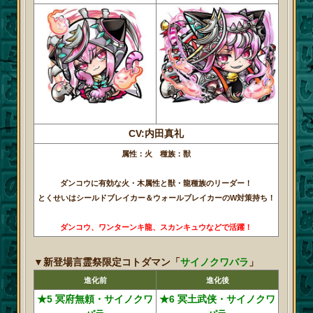
CV:内田真礼
属性：火 種族：獣
ダンコウに有効な火・木属性と獣・龍種族のリーダー！
とくせいはシールドブレイカー＆ウォールブレイカーのW対策持ち！
ダンコウ、ワンターンキ龍、スカンキュウなどで活躍！
▼新登場言霊祭限定コトダマン「
サイノクワバラ
」
進化前
進化後
★5 冥府無頼・サイノクワ
★6 冥土武侠・サイノクワ