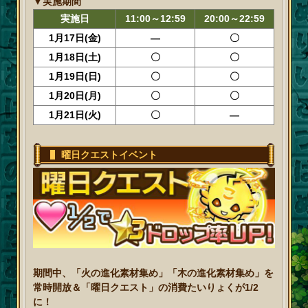
▼実施期間
実施日
11:00～12:59
20:00～22:59
1月17日(金)
―
〇
1月18日(土)
〇
〇
1月19日(日)
〇
〇
1月20日(月)
〇
〇
1月21日(火)
〇
―
曜日クエストイベント
期間中、「火の進化素材集め」「木の進化素材集め」を
常時開放＆「曜日クエスト」の消費たいりょくが1/2
に！