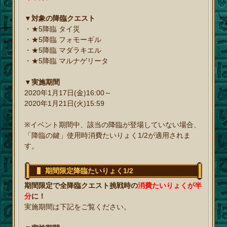
▼対象の降臨クエスト
・★5降臨 タイ災
・★5降臨 フォモーギル
・★5降臨 マダラキエル
・★5降臨 マルナゲリータ
▼実施期間
2020年1月17日(金)16:00～
2020年1月21日(火)15:59
※イベント期間中、該当の降臨が登場していない場合、
「降臨の鍵」使用時消費たいりょく1/2が適用されま
す。
期間限定降臨たいりょく1/2
期間限定で全降臨クエスト挑戦時の
消費たいりょくが半
分
に！
実施期間は下記をご覧ください。