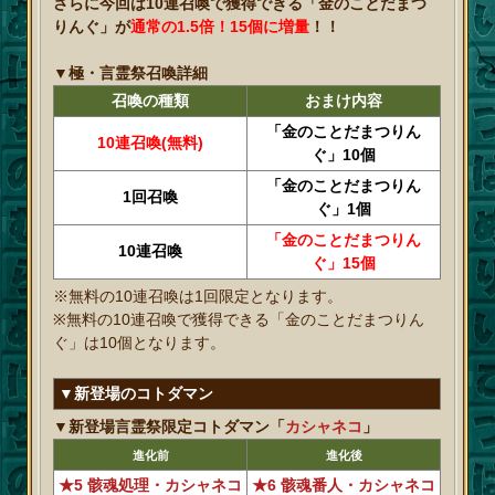
さらに今回は10連召喚で獲得できる「金のことだまつ
りんぐ」が
通常の1.5倍！15個に増量
！！
▼極・言霊祭召喚詳細
召喚の種類
おまけ内容
「金のことだまつりん
10連召喚(無料)
ぐ」10個
「金のことだまつりん
1回召喚
ぐ」1個
「金のことだまつりん
10連召喚
ぐ」15個
※無料の10連召喚は1回限定となります。
※無料の10連召喚で獲得できる「金のことだまつりん
ぐ」は10個となります。
▼新登場のコトダマン
▼新登場言霊祭限定コトダマン「
カシャネコ
」
進化前
進化後
★5 骸魂処理・カシャネコ
★6 骸魂番人・カシャネコ