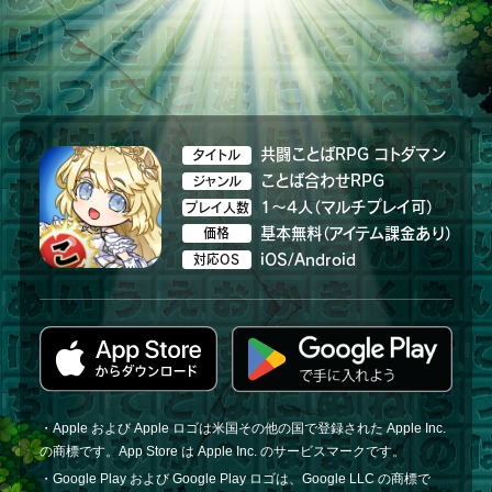
共闘ことばRPG コトダマン
タイトル
ことば合わせRPG
ジャンル
1～4人（マルチプレイ可）
プレイ人数
基本無料（アイテム課金あり）
価格
iOS/Android
対応OS
・Apple および Apple ロゴは米国その他の国で登録された Apple Inc.
の商標です。App Store は Apple Inc. のサービスマークです。
・Google Play および Google Play ロゴは、Google LLC の商標で