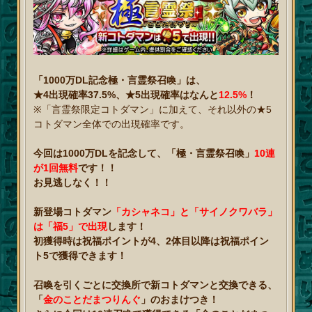
「1000万DL記念極・言霊祭召喚」は、
★4出現確率37.5%、★5出現確率はなんと
12.5%
！
※「言霊祭限定コトダマン」に加えて、それ以外の★5
コトダマン全体での出現確率です。
今回は1000万DLを記念して、「極・言霊祭召喚」
10連
が1回無料
です！！
お見逃しなく！！
新登場コトダマン
「カシャネコ」と「サイノクワバラ」
は「福5」で出現
します！
初獲得時は祝福ポイントが4、2体目以降は祝福ポイン
ト5で獲得できます！
召喚を引くごとに交換所で新コトダマンと交換できる、
「
金のことだまつりんぐ
」のおまけつき！