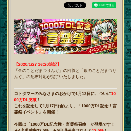
【2020/1/27 16:20追記】
「金のことだまつりんぐ」の回収と「銀のことだまつり
んぐ」の配布対応が完了いたしました。
コトダマーのみなさまのおかげで1月12日に、ついに
10
00万DL突破
！
これを記念して1月17日(金)より、「1000万DL記念！言
霊祭イベント」を開催！
今回は「1000万DL記念極・言霊祭召喚」が登場です！
★4出現確率37.5%、★5出現確率はなんと
12.5%
！