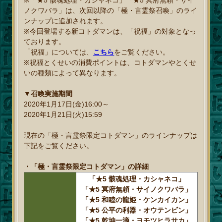
ノクワバラ」は、次回以降の「極・言霊祭召喚」のライ
ンナップに追加されます。
※今回登場する新コトダマンは、「祝福」の対象となっ
ております。
「祝福」については、
こちら
をご覧ください。
※祝福とくせいの消費ポイントは、コトダマンやとくせ
いの種類によって異なります。
▼召喚実施期間
2020年1月17日(金)16:00～
2020年1月21日(火)15:59
現在の「極・言霊祭限定コトダマン」のラインナップは
下記をご覧ください。
・「極・言霊祭限定コトダマン」の詳細
「★5 骸魂処理・カシャネコ」
「★5 冥府無頼・サイノクワバラ」
「★5 和睦の龍姫・ケンカイカン」
「★5 公平の利器・オウテンビン」
「★5 乾坤一滴・ヨモツヒラサカ」