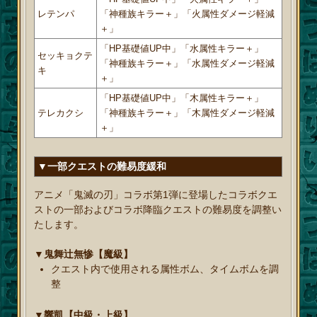
レテンパ
「神種族キラー＋」「火属性ダメージ軽減
＋」
「HP基礎値UP中」「水属性キラー＋」
セッキョクテ
「神種族キラー＋」「水属性ダメージ軽減
キ
＋」
「HP基礎値UP中」「木属性キラー＋」
テレカクシ
「神種族キラー＋」「木属性ダメージ軽減
＋」
▼一部クエストの難易度緩和
アニメ「鬼滅の刃」コラボ第1弾に登場したコラボクエ
ストの一部およびコラボ降臨クエストの難易度を調整い
たします。
▼鬼舞辻󠄀無惨【魔級】
クエスト内で使用される属性ボム、タイムボムを調
整
▼響凱【中級・上級】