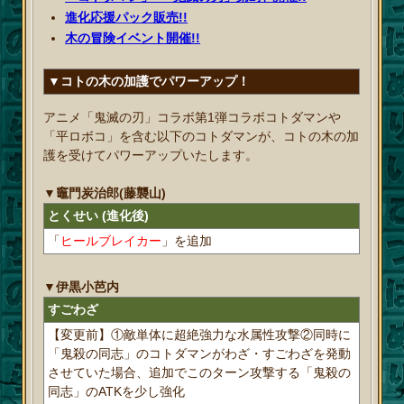
進化応援パック販売!!
木の冒険イベント開催!!
▼コトの木の加護でパワーアップ！
アニメ「鬼滅の刃」コラボ第1弾コラボコトダマンや
「平ロボコ」を含む以下のコトダマンが、コトの木の加
護を受けてパワーアップいたします。
▼竈門炭治郎(藤襲山)
とくせい (進化後)
「
ヒールブレイカー
」を追加
▼伊黒小芭内
すごわざ
【変更前】①敵単体に超絶強力な水属性攻撃②同時に
「鬼殺の同志」のコトダマンがわざ・すごわざを発動
させていた場合、追加でこのターン攻撃する「鬼殺の
同志」のATKを少し強化