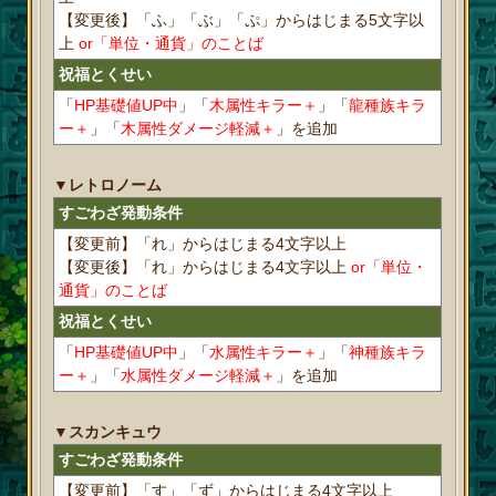
【変更後】「ふ」「ぶ」「ぷ」からはじまる5文字以
上
or「単位・通貨」のことば
祝福とくせい
「
HP基礎値UP中
」「
木属性キラー＋
」「
龍種族キラ
ー＋
」「
木属性ダメージ軽減＋
」を追加
▼レトロノーム
すごわざ発動条件
【変更前】「れ」からはじまる4文字以上
【変更後】「れ」からはじまる4文字以上
or「単位・
通貨」のことば
祝福とくせい
「
HP基礎値UP中
」「
水属性キラー＋
」「
神種族キラ
ー＋
」「
水属性ダメージ軽減＋
」を追加
▼スカンキュウ
すごわざ発動条件
【変更前】「す」「ず」からはじまる4文字以上