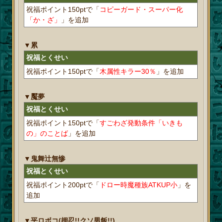
祝福ポイント150ptで「
コピーガード・スーパー化
「か・ざ」
」を追加
▼累
祝福とくせい
祝福ポイント150ptで「
木属性キラー30％
」を追加
▼魘夢
祝福とくせい
祝福ポイント150ptで「
すごわざ発動条件「いきも
の」のことば
」を追加
▼鬼舞辻󠄀無惨
祝福とくせい
祝福ポイント200ptで「
ドロー時魔種族ATKUP小
」を
追加
▼平ロボコ(押忍!!クソ男飯!!)