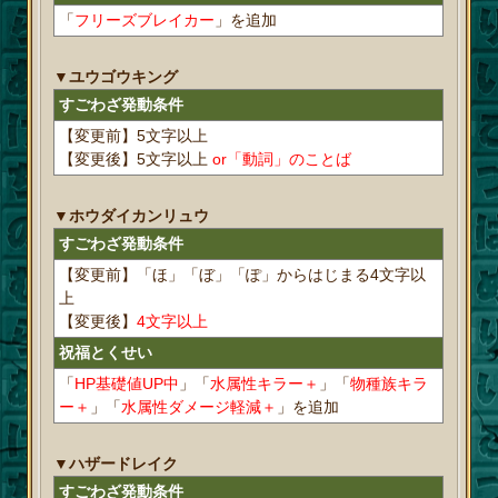
「
フリーズブレイカー
」を追加
▼ユウゴウキング
すごわざ発動条件
【変更前】5文字以上
【変更後】5文字以上
or「動詞」のことば
▼ホウダイカンリュウ
すごわざ発動条件
【変更前】「ほ」「ぼ」「ぽ」からはじまる4文字以
上
【変更後】
4文字以上
祝福とくせい
「
HP基礎値UP中
」「
水属性キラー＋
」「
物種族キラ
ー＋
」「
水属性ダメージ軽減＋
」を追加
▼ハザードレイク
すごわざ発動条件