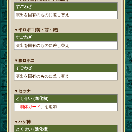
すごわざ
演出を固有のものに差し替え
▼平ロボコ(萌・萌・滅)
すごわざ
演出を固有のものに差し替え
▼膝ロボコ
すごわざ
演出を固有のものに差し替え
▼セツナ
とくせい (進化前)
「
弱体ガード
」を追加
▼ハゲ神
とくせい (進化後)