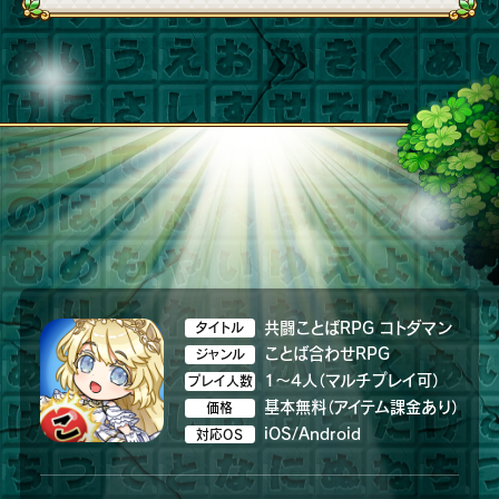
共闘ことばRPG コトダマン
タイトル
ことば合わせRPG
ジャンル
1～4人（マルチプレイ可）
プレイ人数
基本無料（アイテム課金あり）
価格
iOS/Android
対応OS