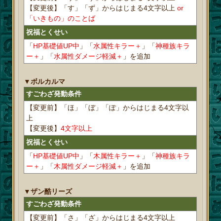
【変更後】「す」「ず」からはじまる4文字以上
or
「いきもの」のことば
祝福とくせい
「
HP基礎値UP中
」「
水属性キラー＋
」「
神種族キラ
ー＋
」「
水属性ダメージ軽減＋
」を追加
▼ボルカルマ
すごわざ発動条件
【変更前】「ほ」「ぼ」「ぽ」からはじまる4文字以
上
【変更後】
4文字以上
祝福とくせい
「
HP基礎値UP中
」「
木属性キラー＋
」「
神種族キラ
ー＋
」「
木属性ダメージ軽減＋
」を追加
▼ザン酷リーズ
すごわざ発動条件
【変更前】「さ」「ざ」からはじまる4文字以上