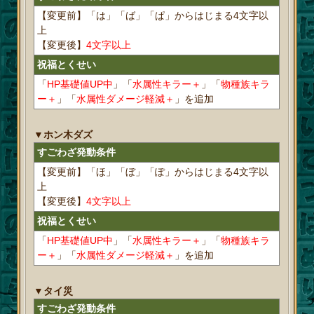
【変更前】「は」「ば」「ぱ」からはじまる4文字以
上
【変更後】
4文字以上
祝福とくせい
「
HP基礎値UP中
」「
水属性キラー＋
」「
物種族キラ
ー＋
」「
水属性ダメージ軽減＋
」を追加
▼ホン木ダズ
すごわざ発動条件
【変更前】「ほ」「ぼ」「ぽ」からはじまる4文字以
上
【変更後】
4文字以上
祝福とくせい
「
HP基礎値UP中
」「
水属性キラー＋
」「
物種族キラ
ー＋
」「
水属性ダメージ軽減＋
」を追加
▼タイ災
すごわざ発動条件