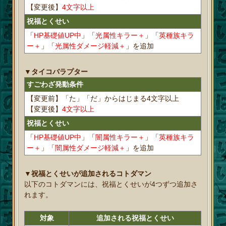
【変更後】
4文字以上
祝福とくせい
「
HP基礎値UP中
」「
光属性キラー＋
」「
英種族キラ
ー＋
」「
光属性ダメージ軽減＋
」を追加
▼タイコバラプター
すごわざ発動条件
【変更前】「た」「だ」からはじまる4文字以上
【変更後】
4文字以上
祝福とくせい
「
HP基礎値UP中
」「
闇属性キラー＋
」「
英種族キラ
ー＋
」「
闇属性ダメージ軽減＋
」を追加
▼祝福とくせいが追加されるコトダマン
以下のコトダマンには、祝福とくせいが4つずつ追加さ
れます。
対象
追加される祝福とくせい