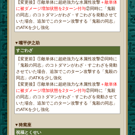
【変更後】①敵単体に超絶強力な水属性攻撃
＋敵単体
に被ダメージ増加状態を2ターン付与
②同時に「鬼殺
の同志」のコトダマンがわざ・すごわざを発動させて
いた場合、追加でこのターン攻撃する「鬼殺の同志」
のATKを少し強化
▼嘴平伊之助
すごわざ
【変更前】①敵単体に超絶強力な木属性攻撃②同時に
「鬼殺の同志」のコトダマンがわざ・すごわざを発動
させていた場合、追加でこのターン攻撃する「鬼殺の
同志」のATKを少し強化
【変更後】①敵単体に超絶強力な木属性攻撃
＋敵単体
に被ダメージ増加状態を2ターン付与
②同時に「鬼殺
の同志」のコトダマンがわざ・すごわざを発動させて
いた場合、追加でこのターン攻撃する「鬼殺の同志」
のATKを少し強化
▼猗窩座
祝福とくせい