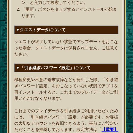
ン」と入力して検索してください。
「更新」ボタンをタップするとインストールが始ま
ります。
▼クエストデータについて
クエストが終了していない状態でアップデートをおこな
った場合、クエストデータは保持されません。ご注意く
ださい。
▼「引き継ぎパスワード設定」について
機種変更や不意の端末故障などが発生した際、「引き継
ぎパスワード設定」をおこなっていない状態でアプリを
再インストールすると、これまでのプレイデータがご利
用いただけなくなります。
これまでのプレイデータを引き続きご利用いただくため
には、「引き継ぎパスワード設定」が必要です。お客様
の大切なアカウントを復旧できるよう、事前にご設定い
ただくことを推奨しております。設定方法は「
【重要】