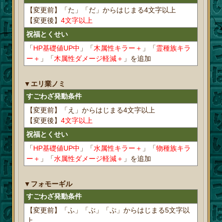
【変更前】「た」「だ」からはじまる4文字以上
【変更後】
4文字以上
祝福とくせい
「
HP基礎値UP中
」「
木属性キラー＋
」「
霊種族キラ
ー＋
」「
木属性ダメージ軽減＋
」を追加
▼エリ業ノミ
すごわざ発動条件
【変更前】「え」からはじまる4文字以上
【変更後】
4文字以上
祝福とくせい
「
HP基礎値UP中
」「
水属性キラー＋
」「
物種族キラ
ー＋
」「
水属性ダメージ軽減＋
」を追加
▼フォモーギル
すごわざ発動条件
【変更前】「ふ」「ぶ」「ぷ」からはじまる5文字以
上