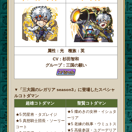
属性：光 種族：英
CV：杉田智和
グループ：三国の願い
▼「三大国のレガリア season3」に登場したスペシャ
ルコトダマン
超雄コトダマン
聖賢コトダマン
★5 燦めきの女神・イシュタ
★5 閃星将・タズレイジ
ーリア
★5 真慈騎士団長・ソーリー
★5 老練の執事・ウミュトス
コート
★5 高級参謀・ユグーデリア