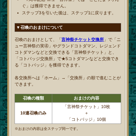
ぐ」は獲得できません。
ステップ3を引いた後は、ステップ1に戻ります。
▼召喚のおまけについて
召喚のおまけとして、「
言神祭チケット交換所
」で「ニ
ュー言神祭の実④」やグランドコトダマン、レジェンド
コトダマンなどと交換できる「言神祭チケット」と、
「コトバッジ交換所」で★5コトダマンなどと交換でき
る「コトバッジ」を獲得できます。
各交換所へは「ホーム」→「交換所」の順で進むことが
できます。
召喚の種類
おまけの内容
「言神祭チケット」10枚
10連召喚のみ
＋
「コトバッジ」10個
※おまけの内容は全ステップ同一です。