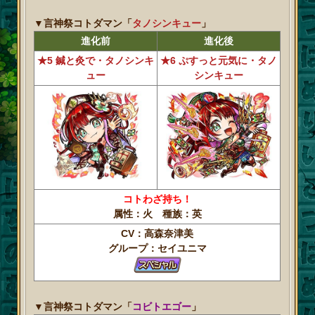
▼言神祭コトダマン「
タノシンキュー
」
進化前
進化後
★5 鍼と灸で・タノシンキ
★6 ぷすっと元気に・タノ
ュー
シンキュー
コトわざ持ち！
属性：火 種族：英
CV：高森奈津美
グループ：セイユニマ
▼言神祭コトダマン「
コビトエゴー
」