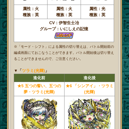
属性：火
属性：火
属性：光
種族：英
種族：英
種族：英
CV：伊智生士冶
グループ：いにしえの記憶
※「モード・シフト」による属性の切り替えは、バトル開始前の
編成画面にておこなうことができます。バトル開始後は切り替え
ることができませんので、ご注意ください。
▼「
ツラミ(光輝)
」
進化前
進化後
★5 五つの誓い、五つの
★6 「シンアイ」・ツラミ
夢・ツラミ(光輝)
(光輝)