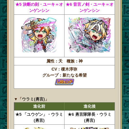
★5 決断の刻・ユーキ＝オ
★6 音言ノ剣・ユーキ＝オ
ンゲンシン
ンゲンシン
属性：天 種族：神
CV：榎木淳弥
グループ：新たなる希望
▼「
ウラミ(勇言)
」
進化前
進化後
★5 「ユウゲン」・ウラミ
★6 勇言隊隊長・ウラミ
(勇言)
(勇言)