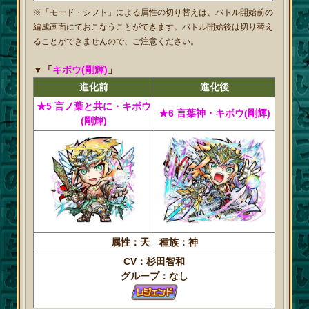
※「モード・シフト」による属性の切り替えは、バトル開始前の
編成画面にておこなうことができます。バトル開始後は切り替え
ることができませんので、ご注意ください。
▼「
キボウ(剛輝)
」
進化前
進化後
★5 言ノ葉と共に・キボウ
★6 言葉神・キボウ(剛輝)
(剛輝)
属性：天 種族：神
CV：杉田智和
グループ：なし