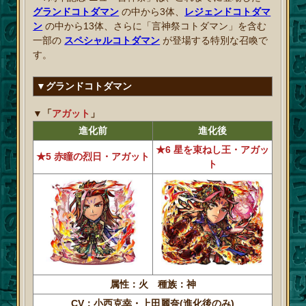
グランドコトダマン
の中から3体、
レジェンドコトダマ
ン
の中から13体、さらに「言神祭コトダマン」を含む
一部の
スペシャルコトダマン
が登場する特別な召喚で
す。
▼グランドコトダマン
▼「
アガット
」
進化前
進化後
★6 星を束ねし王・アガッ
★5 赤瞳の烈日・アガット
ト
属性：火 種族：神
CV：小西克幸・上田麗奈(進化後のみ)