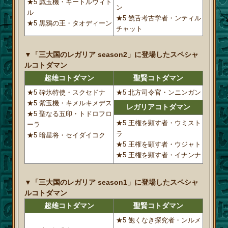
★5 戯玉機・キートルウィト
ン
ル
★5 饒舌考古学者・ンティル
★5 黒鴉の王・タオディーン
チャット
▼「三大国のレガリア season2」に登場したスペシャ
ルコトダマン
超雄コトダマン
聖賢コトダマン
★5 砕氷特使・スクセドナ
★5 北方司令官・ンニンガン
★5 紫玉機・キメルキメデス
レガリアコトダマン
★5 聖なる五印・トドロフロ
★5 王権を顕す者・ウミスト
ーラ
ラ
★5 暗星将・セイダイコク
★5 王権を顕す者・ウジャト
★5 王権を顕す者・イナンナ
▼「三大国のレガリア season1」に登場したスペシャ
ルコトダマン
超雄コトダマン
聖賢コトダマン
★5 飽くなき探究者・ンルメ