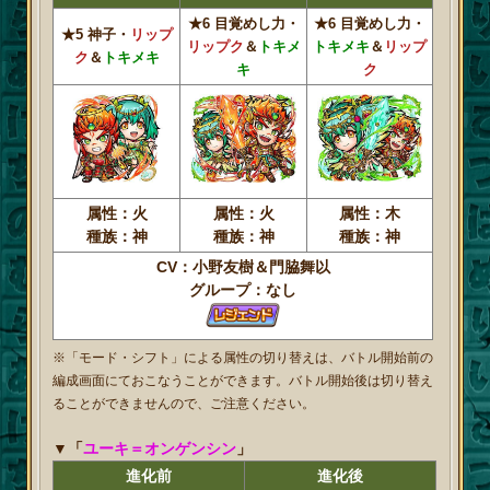
★6 目覚めし力・
★6 目覚めし力・
★5 神子・
リップ
リップク
＆
トキメ
トキメキ
＆
リップ
ク
＆
トキメキ
キ
ク
属性：火
属性：火
属性：木
種族：神
種族：神
種族：神
CV：小野友樹＆門脇舞以
グループ：なし
※「モード・シフト」による属性の切り替えは、バトル開始前の
編成画面にておこなうことができます。バトル開始後は切り替え
ることができませんので、ご注意ください。
▼「
ユーキ＝オンゲンシン
」
進化前
進化後