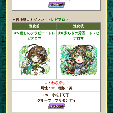
▼言神祭コトダマン「
トレビアロマ
」
進化前
進化後
★5 癒しのテラピー・トレ
★6 安らぎの芳香・トレビ
ビアロマ
アロマ
コトわざ持ち！
属性：木 種族：英
CV：小松未可子
グループ：ブリタンディ