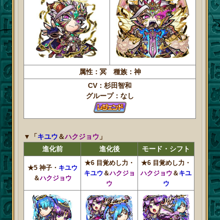
属性：冥 種族：神
CV：杉田智和
グループ：なし
▼「
キユウ
＆
ハクジョウ
」
進化前
進化後
モード・シフト
★6 目覚めし力・
★6 目覚めし力・
★5 神子・
キユウ
キユウ
＆
ハクジョ
ハクジョウ
＆
キユ
＆
ハクジョウ
ウ
ウ