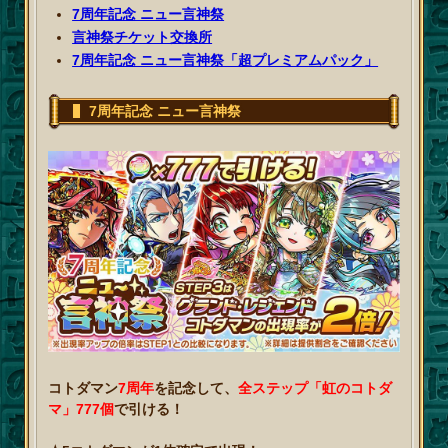
7周年記念 ニュー言神祭
言神祭チケット交換所
7周年記念 ニュー言神祭「超プレミアムパック」
7周年記念 ニュー言神祭
コトダマン
7周年
を記念して、
全ステップ「虹のコトダ
マ」777個
で引ける！