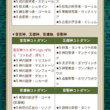
★5 武の探求者・ステュール
ス
★5 怪玉機・シュタイン
★5 狂気の科学者・ヨーミル
★5 鋼を断つ者・ゴーキエ
★5 軍略研究家・ウィクトリ
★5 炎星将・カセイ
ア
★5 占星の予言者・イシュム
▼音言神、五傑神、音遺物、音聖神
音言神コトダマン
五傑神コトダマン
★5 剣鬼・タンキュウ十兵衛
音言神コトダマンはいずれ
★5 神託聖者・テンケイダル
も「コトわざ」持ち！
ク
★5 神の旋律・トリコルド
★5 天才不良・ダァヴィンチ
★5 神の旋律・マエストーソ
★5 神聖教皇・ブンノ剣ティ
★5 神の旋律・コンフォーゴ
ウス
★5 神の旋律・ダセット
★5 会敵即撃・ホウゾウホウ
★5 神の旋律・ンカーポ
シ
音遺物コトダマン
音聖神コトダマン
★5 希望の紡ぎ手・ユーキ
(音遺物)
★5 秋空の乙女心・シノブ
★5 調律の音聖・ダント