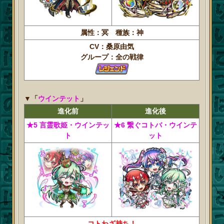
属性：冥 種族：神
CV：桑原由気
グループ：全の戦律
▼「
ウインテット
」
進化前
進化後
★5 言霊歌姫・ウインテッ
★6 繋ぐコトバ・ウインテ
ト
ット
コトわざ持ち！