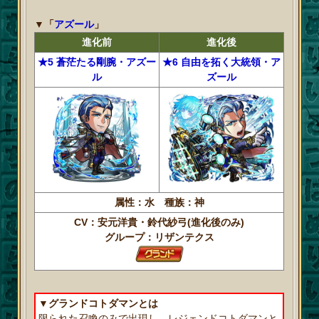
▼「
アズール
」
進化前
進化後
★5 蒼茫たる剛腕・アズー
★6 自由を拓く大統領・ア
ル
ズール
属性：水 種族：神
CV：安元洋貴・鈴代紗弓(進化後のみ)
グループ：リザンテクス
▼グランドコトダマンとは
限られた召喚のみで出現し、レジェンドコトダマンと