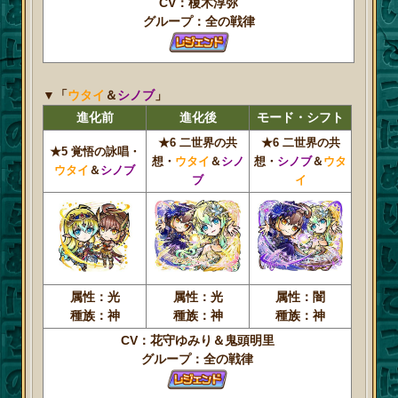
CV：榎木淳弥
グループ：全の戦律
▼「
ウタイ
＆
シノブ
」
進化前
進化後
モード・シフト
★6 二世界の共
★6 二世界の共
★5 覚悟の詠唱・
想・
ウタイ
＆
シノ
想・
シノブ
＆
ウタ
ウタイ
＆
シノブ
ブ
イ
属性：光
属性：光
属性：闇
種族：神
種族：神
種族：神
CV：花守ゆみり＆鬼頭明里
グループ：全の戦律