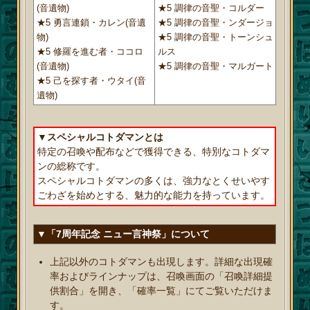
(音遺物)
★5 調律の音聖・コルダー
★5 勇言連鎖・カレン(音遺
★5 調律の音聖・ンダージョ
物)
★5 調律の音聖・トーンシュ
★5 修羅を進む者・ココロ
ルス
(音遺物)
★5 調律の音聖・マルガート
★5 己を探す者・ウタイ(音
遺物)
▼スペシャルコトダマンとは
特定の召喚や配布などで獲得できる、特別なコトダマ
ンの総称です。
スペシャルコトダマンの多くは、強力なとくせいやす
ごわざを始めとする、魅力的な能力を持っています。
▼「7周年記念 ニュー言神祭」について
上記以外のコトダマンも出現します。詳細な出現確
率およびラインナップは、召喚画面の「召喚詳細提
供割合」を開き、「確率一覧」にてご覧いただけま
す。