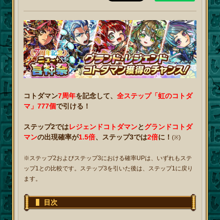
コトダマン
7周年
を記念して、
全ステップ「虹のコトダ
マ」777個
で引ける！
ステップ2では
レジェンドコトダマン
と
グランドコトダ
マン
の出現確率が
1.5倍
、ステップ3では
2倍
に！
(※)
※ステップ2およびステップ3における確率UPは、いずれもステ
ップ1との比較です。ステップ3を引いた後は、ステップ1に戻り
ます。
目次