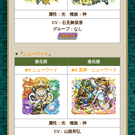
属性：光 種族：神
CV：石見舞菜香
グループ：なし
▼「
ニューワード
」
進化前
進化後
★5 ニューワード
★6 言神・ニューワード
属性：光 種族：神
CV：山路和弘