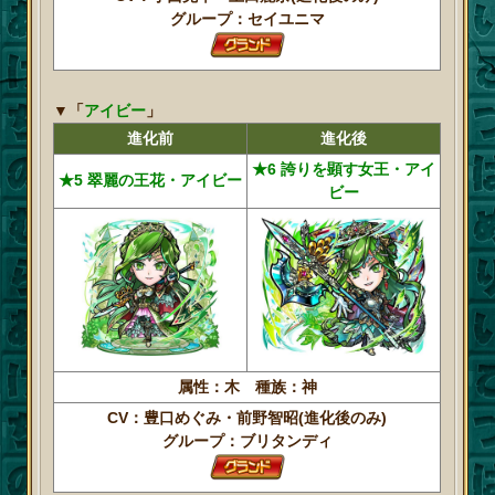
グループ：セイユニマ
▼「
アイビー
」
進化前
進化後
★6 誇りを顕す女王・アイ
★5 翠麗の王花・アイビー
ビー
属性：木 種族：神
CV：豊口めぐみ・前野智昭(進化後のみ)
グループ：ブリタンディ