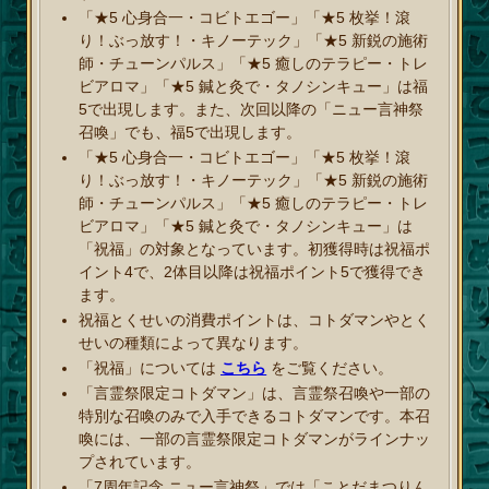
「★5 心身合一・コビトエゴー」「★5 枚挙！滾
り！ぶっ放す！・キノーテック」「★5 新鋭の施術
師・チューンパルス」「★5 癒しのテラピー・トレ
ビアロマ」「★5 鍼と灸で・タノシンキュー」は福
5で出現します。また、次回以降の「ニュー言神祭
召喚」でも、福5で出現します。
「★5 心身合一・コビトエゴー」「★5 枚挙！滾
り！ぶっ放す！・キノーテック」「★5 新鋭の施術
師・チューンパルス」「★5 癒しのテラピー・トレ
ビアロマ」「★5 鍼と灸で・タノシンキュー」は
「祝福」の対象となっています。初獲得時は祝福ポ
イント4で、2体目以降は祝福ポイント5で獲得でき
ます。
祝福とくせいの消費ポイントは、コトダマンやとく
せいの種類によって異なります。
「祝福」については
こちら
をご覧ください。
「言霊祭限定コトダマン」は、言霊祭召喚や一部の
特別な召喚のみで入手できるコトダマンです。本召
喚には、一部の言霊祭限定コトダマンがラインナッ
プされています。
「7周年記念 ニュー言神祭」では「ことだまつりん