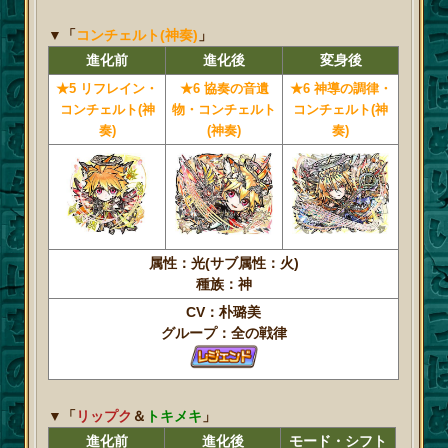
▼「
コンチェルト(神奏)
」
進化前
進化後
変身後
★5 リフレイン・
★6 協奏の音遺
★6 神導の調律・
コンチェルト(神
物・コンチェルト
コンチェルト(神
奏)
(神奏)
奏)
属性：光(サブ属性：火)
種族：神
CV：朴璐美
グループ：全の戦律
▼「
リップク
＆
トキメキ
」
進化前
進化後
モード・シフト