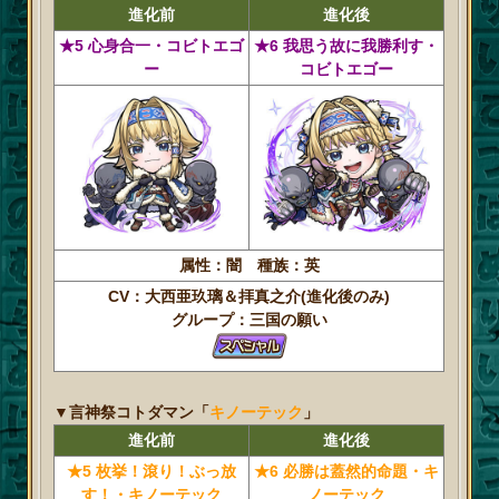
進化前
進化後
★5 心身合一・コビトエゴ
★6 我思う故に我勝利す・
ー
コビトエゴー
属性：闇 種族：英
CV：大西亜玖璃＆拝真之介(進化後のみ)
グループ：三国の願い
▼言神祭コトダマン「
キノーテック
」
進化前
進化後
★5 枚挙！滾り！ぶっ放
★6 必勝は蓋然的命題・キ
す！・キノーテック
ノーテック