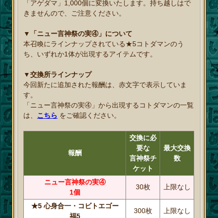
「アゲダマ」1,000個に変換いたします。持ち越しはで
きませんので、ご注意ください。
▼「ニュー言神祭の実④」について
本召喚にラインナップされている★5コトダマンのう
ち、いずれか1体が出現するアイテムです。
▼交換所ラインナップ
今回新たに追加された報酬は、赤文字で表示していま
す。
「ニュー言神祭の実④」から出現するコトダマンの一覧
は、
こちら
をご確認ください。
交換に必
要な
最大交換
報酬
言神祭チ
数
ケット
ニュー言神祭の実④
30枚
上限なし
1個
★5 心身合一・コビトエゴー
300枚
上限なし
福5