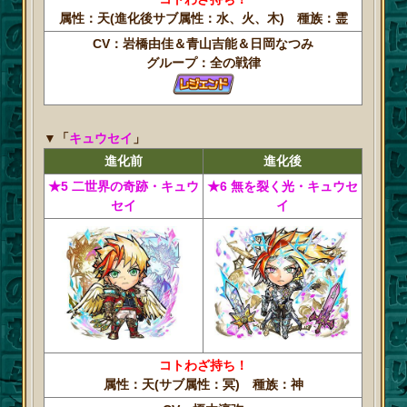
属性：天(進化後サブ属性：水、火、木) 種族：霊
CV：岩橋由佳＆青山吉能＆日岡なつみ
グループ：全の戦律
▼「
キュウセイ
」
進化前
進化後
★5 二世界の奇跡・キュウ
★6 無を裂く光・キュウセ
セイ
イ
コトわざ持ち！
属性：天(サブ属性：冥) 種族：神