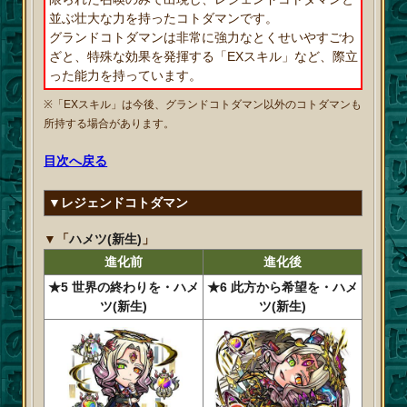
並ぶ壮大な力を持ったコトダマンです。
グランドコトダマンは非常に強力なとくせいやすごわ
ざと、特殊な効果を発揮する「EXスキル」など、際立
った能力を持っています。
※「EXスキル」は今後、グランドコトダマン以外のコトダマンも
所持する場合があります。
目次へ戻る
▼レジェンドコトダマン
▼「
ハメツ(新生)
」
進化前
進化後
★5 世界の終わりを・ハメ
★6 此方から希望を・ハメ
ツ(新生)
ツ(新生)