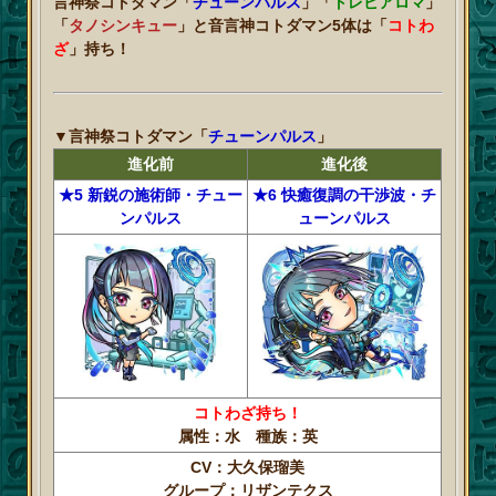
言神祭コトダマン「
チューンパルス
」「
トレビアロマ
」
「
タノシンキュー
」と音言神コトダマン5体は「
コトわ
ざ
」持ち！
▼言神祭コトダマン「
チューンパルス
」
進化前
進化後
★5 新鋭の施術師・チュー
★6 快癒復調の干渉波・チ
ンパルス
ューンパルス
コトわざ持ち！
属性：水 種族：英
CV：大久保瑠美
グループ：リザンテクス