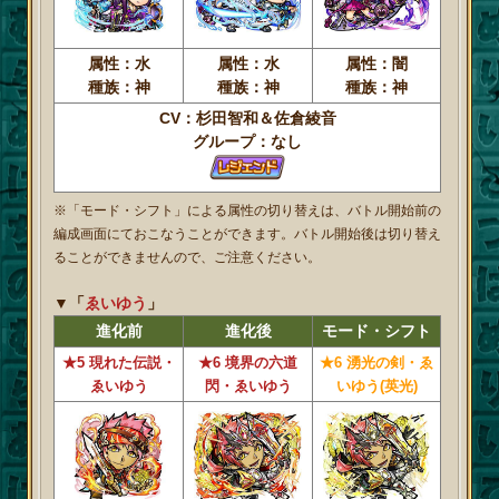
属性：水
属性：水
属性：闇
種族：神
種族：神
種族：神
CV：杉田智和＆佐倉綾音
グループ：なし
※「モード・シフト」による属性の切り替えは、バトル開始前の
編成画面にておこなうことができます。バトル開始後は切り替え
ることができませんので、ご注意ください。
▼「
ゑいゆう
」
進化前
進化後
モード・シフト
★5 現れた伝説・
★6 境界の六道
★6 湧光の剣・ゑ
ゑいゆう
閃・ゑいゆう
いゆう(英光)