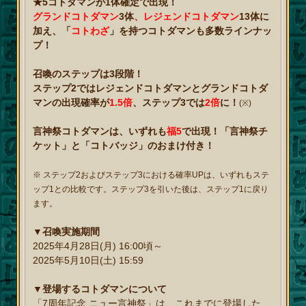
★5コトダマンが1体確定で出現！
グランドコトダマン
3体
、
レジェンドコトダマン
13体に
加え、「
コトわざ
」を持つコトダマンも多数ラインナッ
プ！
召喚のステップは3段階！
ステップ2ではレジェンドコトダマンとグランドコトダ
マンの出現確率が
1.5倍
、ステップ3では
2倍
に！
(※)
言神祭コトダマンは、いずれも
福5
で出現！「言神祭チ
ケット」と「コトバッジ」のおまけ付き！
※ ステップ2およびステップ3における確率UPは、いずれもステ
ップ1との比較です。ステップ3を引いた後は、ステップ1に戻り
ます。
▼召喚実施期間
2025年4月28日(月) 16:00頃～
2025年5月10日(土) 15:59
▼登場するコトダマンについて
「7周年記念 ニュー言神祭」は、これまでに登場した