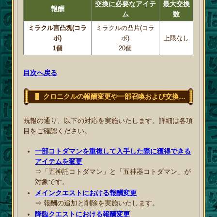
交換に必要なアイテ
最大交換
報酬
ム
数
ミラクル言凸塊(コラ
ミラクルの凸片(コラ
ボ)
ボ)
上限なし
1個
20個
目次へ戻る
クロニクルの報酬変更や一部召喚および交換所の追加・変更・削除
既報の通り、以下の対応を実施いたします。詳細は各項
目をご確認ください。
一部コトダマンを重複して入手した際に獲得できる
アイテムを変更
⇒「五神託コトダマン」と「五神器コトダマン」が
対象です。
メインクエストにおける報酬変更
⇒ 報酬の追加と削除を実施いたします。
降臨クエストにおける報酬変更