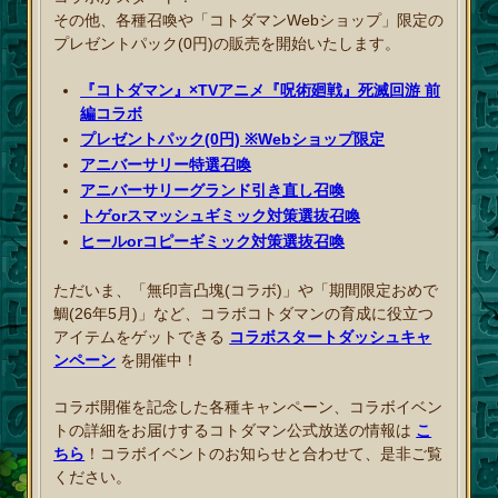
その他、各種召喚
や「コトダマンWebショップ」限定の
プレゼントパック(0円)の販売
を開始いたします。
『コトダマン』×TVアニメ『呪術廻戦』死滅回游 前
編コラボ
プレゼントパック(0円) ※Webショップ限定
アニバーサリー特選召喚
アニバーサリーグランド引き直し召喚
トゲorスマッシュギミック対策選抜召喚
ヒールorコピーギミック対策選抜召喚
ただいま、「無印言凸塊(コラボ)」や「期間限定おめで
鯛(26年5月)」など、コラボコトダマンの育成に役立つ
アイテムをゲットできる
コラボスタートダッシュキャ
ンペーン
を開催中！
コラボ開催を記念した各種キャンペーン、コラボイベン
トの詳細をお届けするコトダマン公式放送の情報は
こ
ちら
！コラボイベントのお知らせと合わせて、是非ご覧
ください。