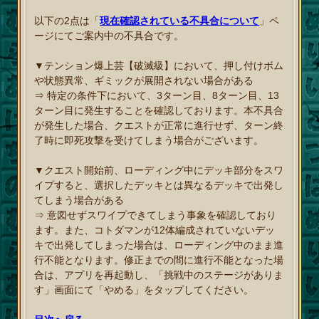
以下の2点は「
現在確認されている不具合について
」ペ
ージにてご案内中の不具合です。
▼テンション爆上芸【破滅級】において、押し付けボム
や状態異常、ギミックが展開されない場合がある
⇒ 特定の条件下において、3ターン目、8ターン目、13
ターン目に発生することを確認しております。本不具合
が発生した場合、クエストが正常に進行せず、ターン終
了時に即死攻撃を受けてしまう場合がございます。
▼クエスト開始前、ローディング中にデッキ部分をスワ
イプすると、選択したデッキとは異なるデッキで出発し
てしまう場合がある
⇒ 意図せずスワイプできてしまう事象を確認しており
ます。また、コトダマンが12体編成されていないデッ
キで出発してしまった場合は、ローディング中のまま進
行不能となります。修正までの間に進行不能となった場
合は、アプリを再起動し、「挑戦中のステージがありま
す」画面にて「やめる」をタップしてください。