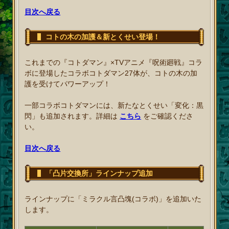
目次へ戻る
コトの木の加護＆新とくせい登場！
これまでの『コトダマン』×TVアニメ『呪術廻戦』コラ
ボに登場したコラボコトダマン27体が、コトの木の加
護を受けてパワーアップ！
一部コラボコトダマンには、新たなとくせい「変化：黒
閃」も追加されます。詳細は
こちら
をご確認くださ
い。
目次へ戻る
「凸片交換所」ラインナップ追加
ラインナップに「ミラクル言凸塊(コラボ)」を追加いた
します。