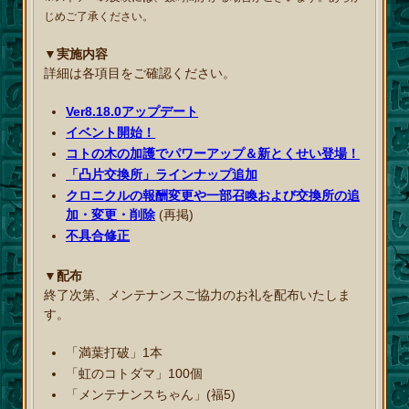
じめご了承ください。
▼実施内容
詳細は各項目をご確認ください。
Ver8.18.0アップデート
イベント開始！
コトの木の加護でパワーアップ＆新とくせい登場！
「凸片交換所」ラインナップ追加
クロニクルの報酬変更や一部召喚および交換所の追
加・変更・削除
(再掲)
不具合修正
▼配布
終了次第、メンテナンスご協力のお礼を配布いたしま
す。
「満葉打破」1本
「虹のコトダマ」100個
「メンテナンスちゃん」(福5)