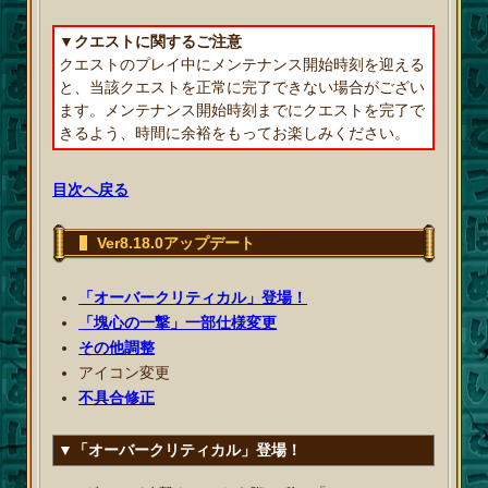
▼クエストに関するご注意
クエストのプレイ中にメンテナンス開始時刻を迎える
と、当該クエストを正常に完了できない場合がござい
ます。メンテナンス開始時刻までにクエストを完了で
きるよう、時間に余裕をもってお楽しみください。
目次へ戻る
Ver8.18.0アップデート
「オーバークリティカル」登場！
「塊心の一撃」一部仕様変更
その他調整
アイコン変更
不具合修正
▼「オーバークリティカル」登場！