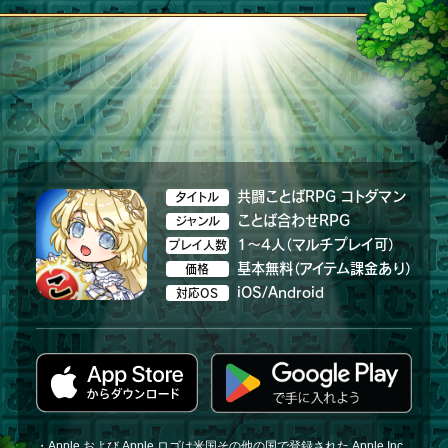
共闘ことばRPG コトダマン
タイトル
ことば合わせRPG
ジャンル
1～4人（マルチプレイ可）
プレイ人数
基本無料（アイテム課金あり）
価格
iOS/Android
対応OS
・Apple および Apple ロゴは米国その他の国で登録された Apple Inc.