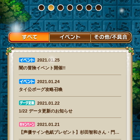
1
2
3
4
5
6
7
2021.01.25
闇の冒険イベント開催!!
2021.01.24
タイ公ボーグ攻略召喚
2021.01.22
1/22 データ更新のお知らせ
2021.01.21
【声優サイン色紙プレゼント】杉田智和さん・門脇舞以さん・佐倉綾音さん・小野友樹さん