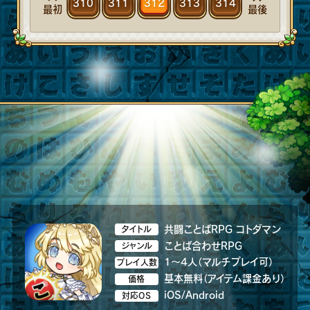
310
311
312
313
314
最初
最後
共闘ことばRPG コトダマン
タイトル
ことば合わせRPG
ジャンル
1～4人（マルチプレイ可）
プレイ人数
基本無料（アイテム課金あり）
価格
iOS/Android
対応OS