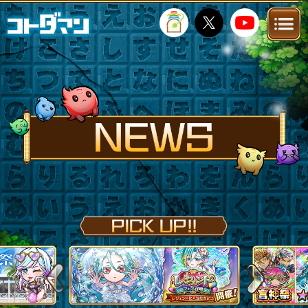
TOP
STORY
NEWS
FANKIT
FAQ
Previous
Next