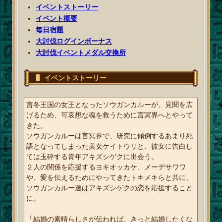
イベントストーリー
イベント概要
毎日宿題
大討伐ログインボーナス
大討伐イベントメダル交換所
イベントストーリー
言冬王国の女王となったソウガンカルーが、見聞を広
げるため、可哀想な魂を救うために言冥界へとやって
きた。
ソウガンカルーは言冥界で、研究に傾倒するあまり死
語となってしまった美女ケイトウリと、彼女に告白し
ては玉砕する青年アキズシゲクに出会う。
２人の関係を応援するヨキオッカケ、メーデサワワ
や、愛を伝えるためにやってきたトキメキらと共に、
ソウガンカルー達はアキズシゲクの恋を応援すること
に。
「結婚の素晴らしさが伝われば、きっと結婚したくな