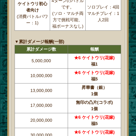
4ターンのバトル
ケイトウリ初心
です。
ソロプレイ：4回
者向け
(ソロ・マルチ両
マルチプレイ：1
(消費バトルパワ
方で挑戦可能、
人2回
ー：1)
福ボーナスなし)
▼累計ダメージ報酬(一部)
累計ダメージ数
報酬
★6 ケイトウリ(花嫁)
5,000,000
福1
★6 ケイトウリ(花嫁)
10,000,000
福5
昇華書（銀）
13,000,000
1個
無印の凸片(コラボ)
17,000,000
1個
★6 ケイトウリ(花嫁)
20,000,000
福5
★6 ケイトウリ(花嫁)
30,000,000