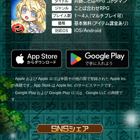
共闘ことばRPG コトダマン
タイトル
ことば合わせRPG
ジャンル
1～4人（マルチプレイ可）
プレイ人数
基本無料（アイテム課金あり）
価格
iOS/Android
対応OS
・Apple および Apple ロゴは米国その他の国で登録された Apple Inc.
の商標です。App Store は Apple Inc. のサービスマークです。
・Google Play および Google Play ロゴは、Google LLC の商標で
す。