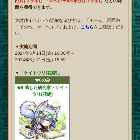
凸片(コラボ)
」「
スペシャルの凸片(コラボ)
」などの報
酬を獲得できます。
大討伐イベントの詳細な遊び方は、「ホーム」画面内
「その他」⇒「ヘルプ」および、
こちら
をご確認くださ
い。
▼実施期間
2024年6月14日(金) 16:00頃～
2024年6月21日(金) 15:59
▼「
ケイトウリ(花嫁)
」
★6のみ
★6 逃した研究家・ケイト
ウリ(花嫁)