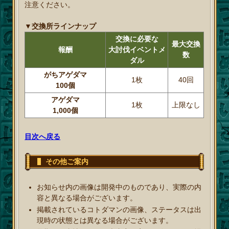
注意ください。
▼交換所ラインナップ
交換に必要な
最大交換
報酬
大討伐イベントメ
数
ダル
がちアゲダマ
1枚
40回
100個
アゲダマ
1枚
上限なし
1,000個
目次へ戻る
その他ご案内
お知らせ内の画像は開発中のものであり、実際の内
容と異なる場合がございます。
掲載されているコトダマンの画像、ステータスは出
現時の状態とは異なる場合がございます。