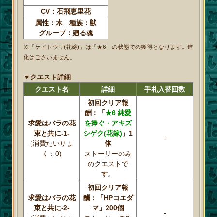
CV：石飛恵里花
属性：木 種族：獣
グループ：廻る魂
※「ケイトウリ(花嫁)」は「★6」の状態での獲得となります。進
化はございません。
▼クエスト詳細
クエスト名
詳細
手札入替回数
初回クリア報
酬：「
★6 純愛
求愛はバラの花
を捧ぐ・アキズ
束と共に-1-
シゲク(花嫁)
」1
-
(消費たいりょ
体
く：0)
ストーリーのみ
のクエストで
す。
初回クリア報
求愛はバラの花
酬：「HPコエダ
束と共に-2-
マ」200個
-