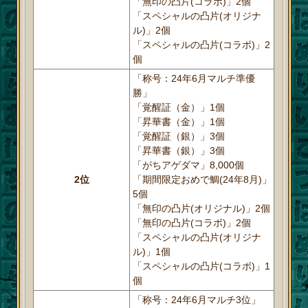
「無印の凸片(コラボ)」2個
「スペシャルの凸片(オリジナ
ル)」2個
「スペシャルの凸片(コラボ)」2
個
「称号：24年6月マルチ準優
勝」
「覚醒証（金）」1個
「昇華書（金）」1個
「覚醒証（銀）」3個
「昇華書（銀）」3個
「がちアゲダマ」8,000個
2位
「期間限定おめで鯛(24年8月)」
5個
「無印の凸片(オリジナル)」2個
「無印の凸片(コラボ)」2個
「スペシャルの凸片(オリジナ
ル)」1個
「スペシャルの凸片(コラボ)」1
個
「称号：24年6月マルチ3位」