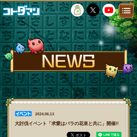
TOP
STORY
NEWS
FANKIT
FAQ
2024.06.13
大討伐イベント「求愛はバラの花束と共に」開催!!