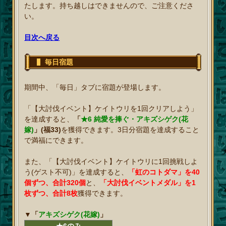
たします。持ち越しはできませんので、ご注意くださ
い。
目次へ戻る
毎日宿題
期間中、「毎日」タブに宿題が登場します。
「【大討伐イベント】ケイトウリを1回クリアしよう」
を達成すると、
「
★6 純愛を捧ぐ・アキズシゲク(花
嫁)
」(福33)
を獲得できます。3日分宿題を達成すること
で満福にできます。
また、「【大討伐イベント】ケイトウリに1回挑戦しよ
う(ゲスト不可)」を達成すると、
「虹のコトダマ」を40
個ずつ、合計320個
と、
「大討伐イベントメダル」を1
枚ずつ、合計8枚
獲得できます。
▼「
アキズシゲク(花嫁)
」
★6のみ