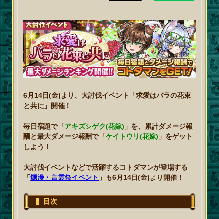
6月14日(金)より、大討伐イベント「求愛はバラの花束
と共に」開催！
毎日宿題で「
アキズシゲク(花嫁)
」を、累計ダメージ報
酬と最大ダメージ報酬で「
ケイトウリ(花嫁)
」をゲット
しよう！
大討伐イベントなどで活躍するコトダマンが登場する
「
爛漫・言霊祭イベント
」も6月14日(金)より開催！
目次