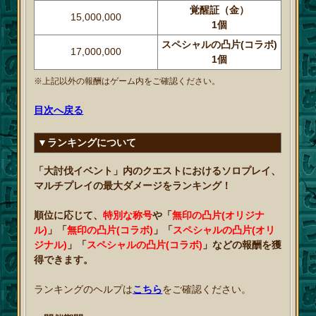
覚醒証（金）
15,000,000
1個
スペシャルの凸片(コラボ)
17,000,000
1個
※上記以外の報酬はゲーム内をご確認ください。
目次へ戻る
▼ランキングについて
「大討伐イベント」内のクエストにおけるソロプレイ、
マルチプレイの最大ダメージをランキング！
順位に応じて、
特別な称号
や「
無印の凸片(オリジナ
ル)
」「
無印の凸片(コラボ)
」「
スペシャルの凸片(オリ
ジナル)
」「
スペシャルの凸片(コラボ)
」などの報酬を獲
得できます。
ランキングのヘルプは
こちら
をご確認ください。