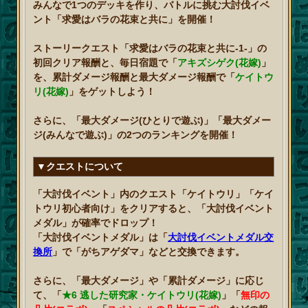
みんなで1つのデッキを作り、バトルに挑む大討伐イベ
ント「求愛はバラの花束と共に」を開催！
ストーリークエスト「求愛はバラの花束と共に-1-」の
初回クリア報酬と、毎日宿題で「
アキズシゲク(花嫁)
」
を、累計ダメージ報酬と最大ダメージ報酬で「
ケイトウ
リ(花嫁)
」をゲットしよう！
さらに、「最大ダメージ(ひとりで遊ぶ)」「最大ダメー
ジ(みんなで遊ぶ)」の2つのランキングを開催！
▼クエストについて
「大討伐イベント」内のクエスト「ケイトウリ」「ケイ
トウリ初心者向け」をクリアすると、「大討伐イベント
メダル」が確率でドロップ！
「大討伐イベントメダル」は「
大討伐イベントメダル交
換所
」で「がちアゲダマ」などと交換できます。
さらに、「最大ダメージ」や「累計ダメージ」に応じ
て、「
★6 逃した研究家・ケイトウリ(花嫁)
」「
無印の