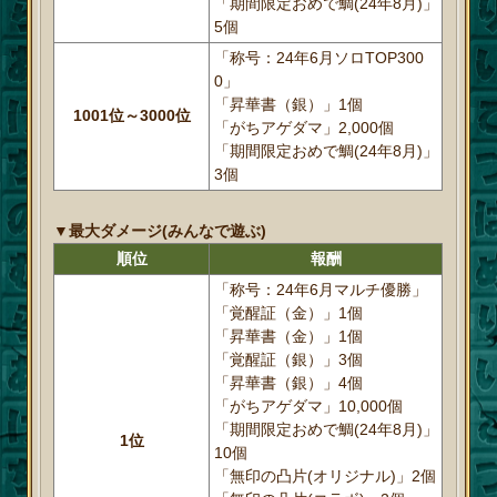
「期間限定おめで鯛(24年8月)」
5個
「称号：24年6月ソロTOP300
0」
「昇華書（銀）」1個
1001位～3000位
「がちアゲダマ」2,000個
「期間限定おめで鯛(24年8月)」
3個
▼最大ダメージ(みんなで遊ぶ)
順位
報酬
「称号：24年6月マルチ優勝」
「覚醒証（金）」1個
「昇華書（金）」1個
「覚醒証（銀）」3個
「昇華書（銀）」4個
「がちアゲダマ」10,000個
「期間限定おめで鯛(24年8月)」
1位
10個
「無印の凸片(オリジナル)」2個