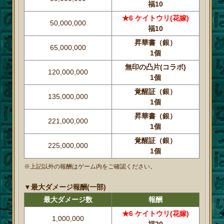
福10
★6 ケイトウリ(花嫁)
50,000,000
福10
昇華書（銀）
65,000,000
1個
無印の凸片(コラボ)
120,000,000
1個
覚醒証（銀）
135,000,000
1個
昇華書（銀）
221,000,000
1個
覚醒証（銀）
225,000,000
1個
※上記以外の報酬はゲーム内をご確認ください。
▼最大ダメージ報酬(一部)
最大ダメージ数
報酬
★6 ケイトウリ(花嫁)
1,000,000
福20