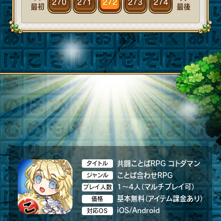
270
271
272
273
274
最初
最後
共闘ことばRPG コトダマン
タイトル
ことば合わせRPG
ジャンル
1～4人（マルチプレイ可）
プレイ人数
基本無料（アイテム課金あり）
価格
iOS/Android
対応OS