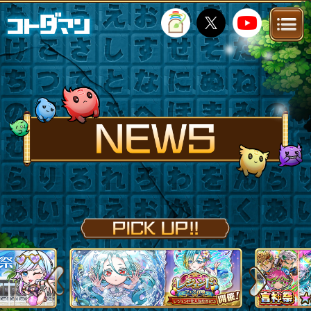
TOP
STORY
NEWS
FANKIT
FAQ
Previous
Next