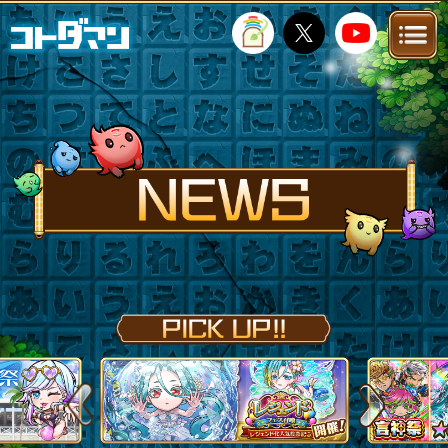
TOP
STORY
NEWS
FANKIT
FAQ
Previous
Next