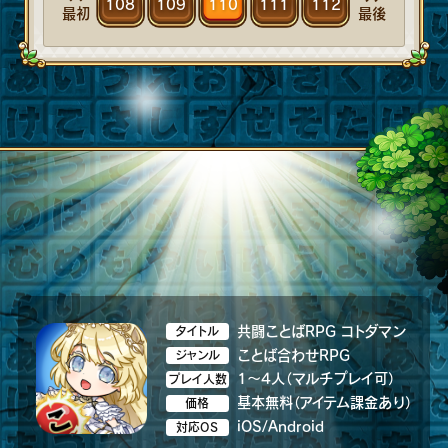
108
109
110
111
112
最初
最後
共闘ことばRPG コトダマン
タイトル
ことば合わせRPG
ジャンル
1～4人（マルチプレイ可）
プレイ人数
基本無料（アイテム課金あり）
価格
iOS/Android
対応OS