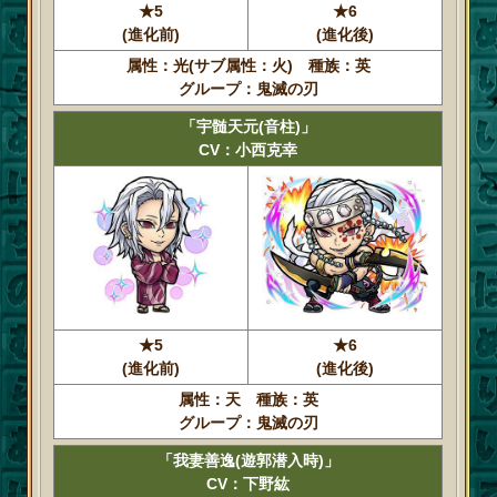
★5
★6
(進化前)
(進化後)
属性：光(サブ属性：火) 種族：英
グループ：鬼滅の刃
「宇髄天元(音柱)」
CV：小西克幸
★5
★6
(進化前)
(進化後)
属性：天 種族：英
グループ：鬼滅の刃
「我妻善逸(遊郭潜入時)」
CV：下野紘