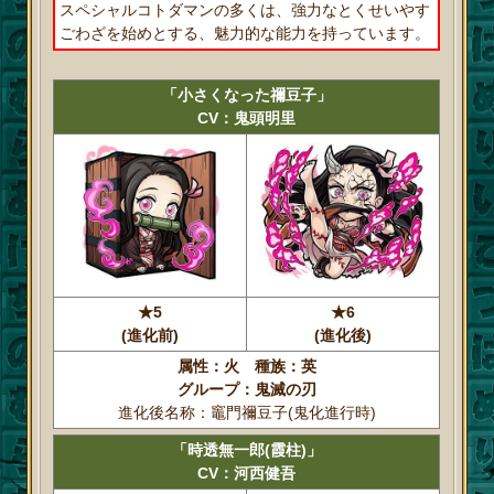
スペシャルコトダマンの多くは、強力なとくせいやす
ごわざを始めとする、魅力的な能力を持っています。
「小さくなった禰豆子」
CV：鬼頭明里
★5
★6
(進化前)
(進化後)
属性：火 種族：英
グループ：鬼滅の刃
進化後名称：竈門禰豆子(鬼化進行時)
「時透無一郎(霞柱)」
CV：河西健吾