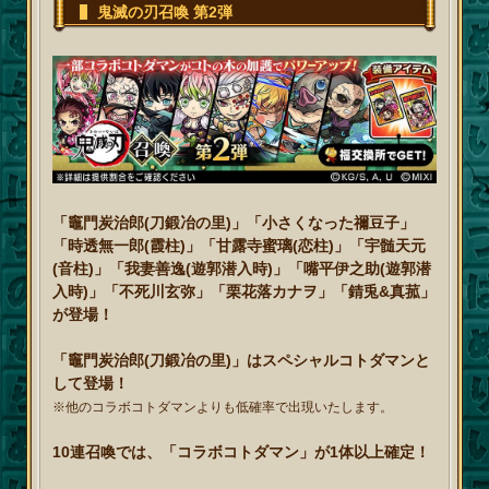
鬼滅の刃召喚 第2弾
「竈門炭治郎(刀鍛冶の里)」「小さくなった禰豆子」
「時透無一郎(霞柱)」「甘露寺蜜璃(恋柱)」「宇髄天元
(音柱)」「我妻善逸(遊郭潜入時)」「嘴平伊之助(遊郭潜
入時)」「不死川玄弥」「栗花落カナヲ」「錆兎&真菰」
が登場！
「竈門炭治郎(刀鍛冶の里)」はスペシャルコトダマンと
して登場！
※他のコラボコトダマンよりも低確率で出現いたします。
10連召喚では、「コラボコトダマン」が1体以上確定！