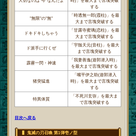
大切なのは"今"なんだよ
時)」を最大まで言塊突破
する
「時透無一郎(霞柱)」を最
"無限"の"無"
大まで言塊突破する
「甘露寺蜜璃(恋柱)」を最
ドキドキしちゃう
大まで言塊突破する
「宇髄天元(音柱)」を最大
ド派手に行くぜ
まで言塊突破する
「我妻善逸(遊郭潜入時)」
霹靂一閃・神速
を最大まで言塊突破する
「嘴平伊之助(遊郭潜入
猪突猛進
時)」を最大まで言塊突破
する
「不死川玄弥」を最大ま
特異体質
で言塊突破する
目次へ戻る
鬼滅の刃召喚 第1弾壱ノ型