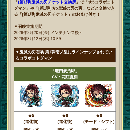
「
[第1弾]鬼滅の刃チケット交換所
」で「★5コラボコト
ダマン」や「[第1弾]★5鬼滅の刃の実」などと交換でき
る「[第1弾]鬼滅の刃チケット」のおまけ付き！
▼召喚実施期間
2026年2月20日(金) メンテナンス後～
2026年3月12日(木) 10:59
▼鬼滅の刃召喚 第1弾壱ノ型にラインナップされてい
るコラボコトダマン
「竈門炭治郎」
CV：花江夏樹
★5
★6
★6
(進化前)
(進化後)
(モード・シフト)
属性：水
属性：水
属性：火