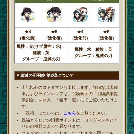
★4
★5
★4
★5
(進化前)
(進化後)
(進化前)
(進化後)
属性：光(サブ属性：水)
属性：水 種族：英
種族：英
グループ：鬼滅の刃
グループ：鬼滅の刃
▼鬼滅の刃召喚 第2弾について
上記以外のコトダマンも出現します。詳細な出現確
率およびラインナップは、召喚画面の「召喚詳細提
供割合」を開き、「確率一覧」にてご覧いただけま
す。
「祝福」については、
こちら
をご覧ください。
祝福とくせいの消費ポイントは、コトダマンやとく
せいの種類によって異なります。
コトダマンによってわざ・すごわざ名が同じでも、