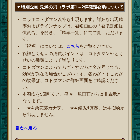
▼特別企画 鬼滅の刃コラボ第1～2弾確定召喚について
コラボコトダマン以外も出現します。詳細な出現確
率およびラインナップは、召喚画面の「召喚詳細提
供割合」を開き、「確率一覧」にてご覧いただけま
す。
「祝福」については、
こちら
をご覧ください。
祝福とくせいの消費ポイントは、コトダマンやとく
せいの種類によって異なります。
コトダマンによってわざ・すごわざ名が同じでも、
効果が異なる場合がございます。各わざ・すごわざ
の効果は、コトダマンの詳細画面をご確認くださ
い。
本召喚を5回引くと、召喚一覧画面からは非表示と
なります。
「★4 栗花落カナヲ」「★4 錆兎&真菰」は本召喚か
ら出現しません。
目次へ戻る