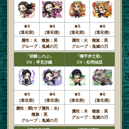
★5
★6
★5
★6
(進化前)
(進化後)
(進化前)
(進化後)
属性：火 種族：英
属性：火 種族：英
グループ：鬼滅の刃
グループ：鬼滅の刃
「胡蝶しのぶ」
「嘴平伊之助」
CV：早見沙織
CV：松岡禎丞
★5
★6
★5
★6
(進化前)
(進化後)
(進化前)
(進化後)
属性：闇(サブ属性：水)
属性：木 種族：英
種族：英
グループ：鬼滅の刃
グループ：鬼滅の刃