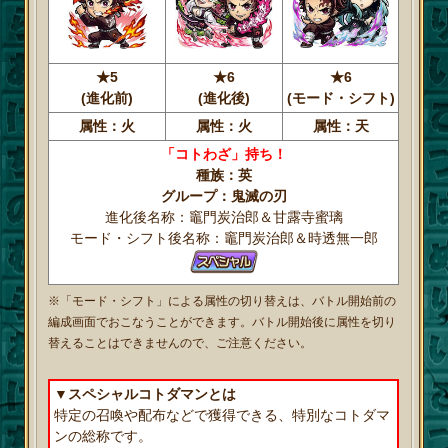
★5
★6
★6
(進化前)
(進化後)
(モード・シフト)
属性：火
属性：火
属性：天
「コトわざ」持ち！
種族：英
グループ：鬼滅の刃
進化後名称：竈門炭治郎＆甘露寺蜜璃
モード・シフト後名称：竈門炭治郎＆時透無一郎
※「モード・シフト」による属性の切り替えは、バトル開始前の
編成画面でおこなうことができます。バトル開始後に属性を切り
替えることはできませんので、ご注意ください。
▼スペシャルコトダマンとは
特定の召喚や配布などで獲得できる、特別なコトダマ
ンの総称です。