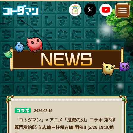
TOP
STORY
NEWS
FANKIT
FAQ
2026.02.19
「コトダマン」× アニメ「鬼滅の刃」コラボ 第3弾
竈門炭治郎 立志編～柱稽古編 開催!! (2/26 19:10追