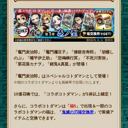
「竈門炭治郎」「竈門禰豆子」「煉獄杏寿郎」「胡蝶し
のぶ」「嘴平伊之助」「悲鳴嶼行冥」「不死川実弥」
「栗花落カナヲ」「錆兎&真菰」が登場！
「竈門炭治郎」はスペシャルコトダマンとして登場！
※他のコラボコトダマンよりも低確率で出現いたします。
10連召喚では、「コラボコトダマン」が1体以上確定！
さらに、コラボコトダマンは「
福5
」で出現＆一部のコ
ラボコトダマンの福は、「
鬼滅の刃福交換所
」で装備ア
イテムと交換できます。