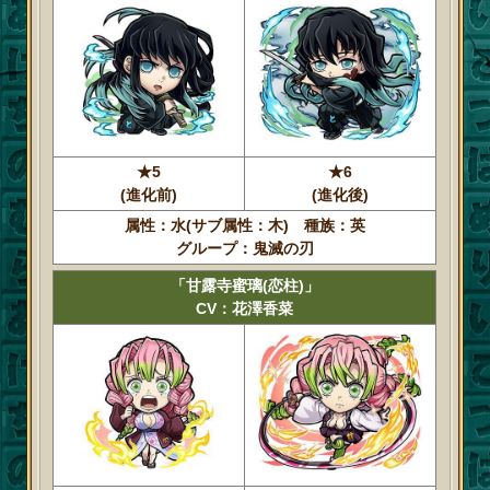
★5
★6
(進化前)
(進化後)
属性：水(サブ属性：木) 種族：英
グループ：鬼滅の刃
「甘露寺蜜璃(恋柱)」
CV：花澤香菜