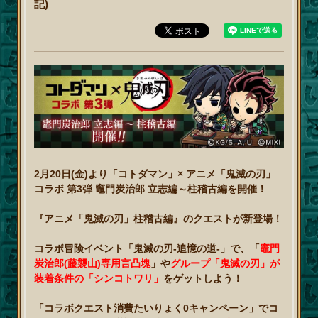
記)
2月20日(金)より「コトダマン」× アニメ「鬼滅の刃」
コラボ 第3弾 竈門炭治郎 立志編～柱稽古編を開催！
『アニメ「鬼滅の刃」柱稽古編』のクエストが新登場！
コラボ冒険イベント「鬼滅の刃‐追憶の道‐」で、「
竈門
炭治郎(藤襲山)専用言凸塊
」や
グループ「鬼滅の刃」が
装着条件の「シンコトワリ」
をゲットしよう！
「コラボクエスト消費たいりょく0キャンペーン」でコ