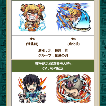
★5
★6
(進化前)
(進化後)
属性：水 種族：英
グループ：鬼滅の刃
「嘴平伊之助(遊郭潜入時)」
CV：松岡禎丞