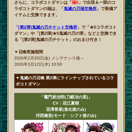
さらに、コラボコトダマンは「
福5
」で出現＆一部のコ
ラボコトダマンの福は、「
鬼滅の刃福交換所
」で装備ア
イテムと交換できます。
「
[第2弾]鬼滅の刃チケット交換所
」で「★5コラボコト
ダマン」や「[第2弾]★5鬼滅の刃の実」などと交換でき
る「[第2弾]鬼滅の刃チケット」のおまけ付き！
▼召喚実施期間
2026年2月20日(金) メンテナンス後～
2026年3月12日(木) 10:59
▼鬼滅の刃召喚 第2弾にラインナップされているコラ
ボコトダマン
「竈門炭治郎(刀鍛冶の里)」
CV：花江夏樹
花澤香菜(進化後のみ)
河西健吾(モード・シフト後のみ)