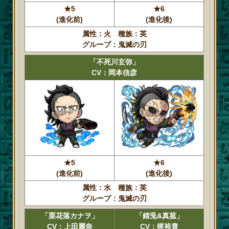
★5
★6
(進化前)
(進化後)
属性：火 種族：英
グループ：鬼滅の刃
「不死川玄弥」
CV：岡本信彦
★5
★6
(進化前)
(進化後)
属性：水 種族：英
グループ：鬼滅の刃
「栗花落カナヲ」
「錆兎&真菰」
CV：上田麗奈
CV：梶裕貴