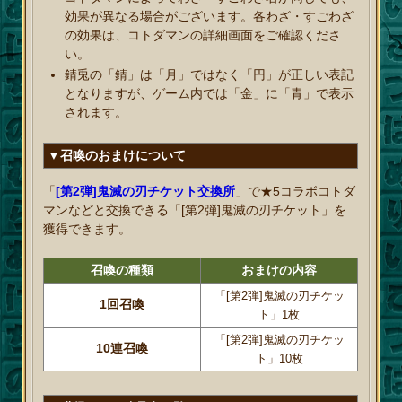
効果が異なる場合がございます。各わざ・すごわざ
の効果は、コトダマンの詳細画面をご確認くださ
い。
錆兎の「錆」は「月」ではなく「円」が正しい表記
となりますが、ゲーム内では「金」に「青」で表示
されます。
▼召喚のおまけについて
「
[第2弾]鬼滅の刃チケット交換所
」で★5コラボコトダ
マンなどと交換できる「[第2弾]鬼滅の刃チケット」を
獲得できます。
召喚の種類
おまけの内容
「[第2弾]鬼滅の刃チケッ
1回召喚
ト」1枚
「[第2弾]鬼滅の刃チケッ
10連召喚
ト」10枚