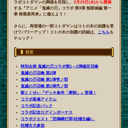
ラボコトダマンの満福を目指し、
2月25日(水)から開催
する『アニメ「鬼滅の刃」コラボ 第3弾 無限城編 第一
章 猗窩座再来』に備えよう！
さらに、再登場の一部コトダマンはコトの木の加護を受
けてパワーアップ！コトの木の加護の詳細は、
こちら
を
チェック！
目次
特別企画 鬼滅の刃コラボ第1～2弾確定召喚
鬼滅の刃召喚 第2弾
鬼滅の刃召喚 第1弾壱ノ型
鬼滅の刃召喚 第1弾弐ノ型
新とくせい『デッキ条件「牽制」』登場！
コラボ装備アイテム
コラボ記念パック
コラボ記念ログインボーナス
コラボクエスト「悲鳴嶼行冥(柱稽古編)」
柱稽古大参加