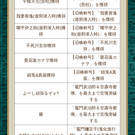
宇髄天元(音柱)獲得
(音柱)」を獲得
【召喚称号】「我妻善逸
我妻善逸(遊郭潜入時)獲得
(遊郭潜入時)」を獲得
嘴平伊之助(遊郭潜入時)獲
【召喚称号】「嘴平伊之
得
助(遊郭潜入時)」を獲得
【召喚称号】「不死川玄
不死川玄弥獲得
弥」を獲得
【召喚称号】「栗花落カ
栗花落カナヲ獲得
ナヲ」を獲得
【召喚称号】「錆兎&真
錆兎&真菰獲得
菰」を獲得
「竈門炭治郎＆甘露寺蜜
よーし頑張るぞォ!!
璃」を最大まで言塊突破
する
「竈門炭治郎＆甘露寺蜜
朧
璃」を最大まで言塊突破
する
「竈門禰豆子(鬼化進行