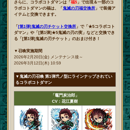
さらに、コラボコトダマンは「
福5
」で出現＆一部のコ
ラボコトダマンの福は、「
鬼滅の刃福交換所
」で装備ア
イテムと交換できます。
「
[第1弾]鬼滅の刃チケット交換所
」で「★5コラボコト
ダマン」や「[第1弾]★5鬼滅の刃の実」などと交換でき
る「[第1弾]鬼滅の刃チケット」のおまけ付き！
▼召喚実施期間
2026年2月20日(金) メンテナンス後～
2026年3月12日(木) 10:59
▼鬼滅の刃召喚 第1弾弐ノ型にラインナップされてい
るコラボコトダマン
「竈門炭治郎」
CV：花江夏樹