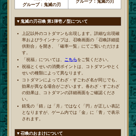
グループ：鬼滅の刃
グループ：鬼滅の刃
▼鬼滅の刃召喚 第1弾壱ノ型について
上記以外のコトダマンも出現します。詳細な出現確
率およびラインナップは、召喚画面の「召喚詳細提
供割合」を開き、「確率一覧」にてご覧いただけま
す。
「祝福」については、
こちら
をご覧ください。
祝福とくせいの消費ポイントは、コトダマンやとく
せいの種類によって異なります。
コトダマンによってわざ・すごわざ名が同じでも、
効果が異なる場合がございます。各わざ・すごわざ
の効果は、コトダマンの詳細画面をご確認くださ
い。
錆兎の「錆」は「月」ではなく「円」が正しい表記
となりますが、ゲーム内では「金」に「青」で表示
されます。
▼召喚のおまけについて