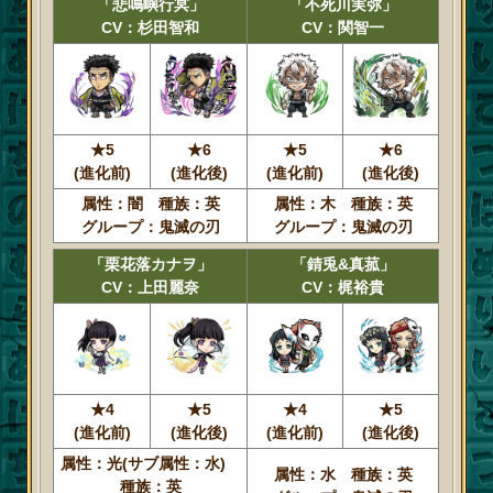
「悲鳴嶼行冥」
「不死川実弥」
CV：杉田智和
CV：関智一
★5
★6
★5
★6
(進化前)
(進化後)
(進化前)
(進化後)
属性：闇 種族：英
属性：木 種族：英
グループ：鬼滅の刃
グループ：鬼滅の刃
「栗花落カナヲ」
「錆兎&真菰」
CV：上田麗奈
CV：梶裕貴
★4
★5
★4
★5
(進化前)
(進化後)
(進化前)
(進化後)
属性：光(サブ属性：水)
属性：水 種族：英
種族：英