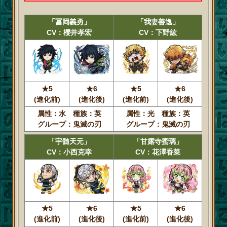
「冨岡義勇」
「我妻善逸」
CV：櫻井孝宏
CV：下野紘
★5
★6
★5
★6
(進化前)
(進化後)
(進化前)
(進化後)
属性：水 種族：英
属性：光 種族：英
グループ：鬼滅の刃
グループ：鬼滅の刃
「宇髄天元」
「甘露寺蜜璃」
CV：小西克幸
CV：花澤香菜
★5
★6
★5
★6
(進化前)
(進化後)
(進化前)
(進化後)