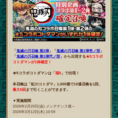
「
鬼滅の刃召喚 第2弾
」「
鬼滅の刃召喚 第1弾壱ノ型
」
「
鬼滅の刃召喚 第1弾弐ノ型
」から出現する
★5コラボ
コトダマンが1体確定！
★5コラボコトダマンは「
福5
」で出現！
本召喚は「虹のコトダマ」1,000個で10連召喚を1回、
最大5回
まで引くことができます。
▼実施期間
2026年2月20日(金) メンテナンス後～
2026年3月12日(木) 10:59