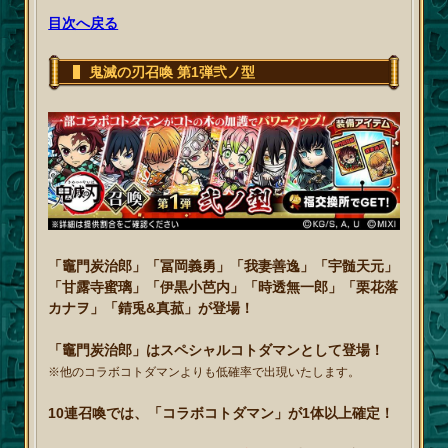
目次へ戻る
鬼滅の刃召喚 第1弾弐ノ型
「竈門炭治郎」「冨岡義勇」「我妻善逸」「宇髄天元」
「甘露寺蜜璃」「伊黒小芭内」「時透無一郎」「栗花落
カナヲ」「錆兎&真菰」が登場！
「竈門炭治郎」はスペシャルコトダマンとして登場！
※他のコラボコトダマンよりも低確率で出現いたします。
10連召喚では、「コラボコトダマン」が1体以上確定！