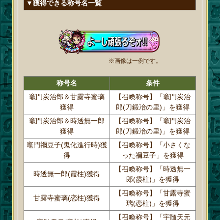
▼獲得できる称号名一覧
※画像は一例です。
称号名
条件
竈門炭治郎＆甘露寺蜜璃
【召喚称号】「竈門炭治
獲得
郎(刀鍛冶の里)」を獲得
竈門炭治郎＆時透無一郎
【召喚称号】「竈門炭治
獲得
郎(刀鍛冶の里)」を獲得
竈門禰豆子(鬼化進行時)獲
【召喚称号】「小さくな
得
った禰豆子」を獲得
【召喚称号】「時透無一
時透無一郎(霞柱)獲得
郎(霞柱)」を獲得
【召喚称号】「甘露寺蜜
甘露寺蜜璃(恋柱)獲得
璃(恋柱)」を獲得
【召喚称号】「宇髄天元