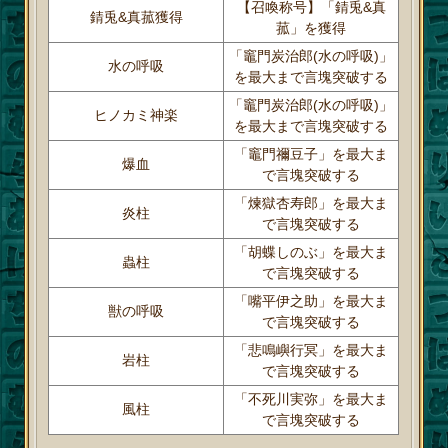
【召喚称号】「錆兎&真
錆兎&真菰獲得
菰」を獲得
「竈門炭治郎(水の呼吸)」
水の呼吸
を最大まで言塊突破する
「竈門炭治郎(水の呼吸)」
ヒノカミ神楽
を最大まで言塊突破する
「竈門禰豆子」を最大ま
爆血
で言塊突破する
「煉獄杏寿郎」を最大ま
炎柱
で言塊突破する
「胡蝶しのぶ」を最大ま
蟲柱
で言塊突破する
「嘴平伊之助」を最大ま
獣の呼吸
で言塊突破する
「悲鳴嶼行冥」を最大ま
岩柱
で言塊突破する
「不死川実弥」を最大ま
風柱
で言塊突破する