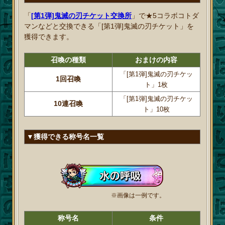
「
[第1弾]鬼滅の刃チケット交換所
」で★5コラボコトダ
マンなどと交換できる「[第1弾]鬼滅の刃チケット」を
獲得できます。
召喚の種類
おまけの内容
「[第1弾]鬼滅の刃チケッ
1回召喚
ト」1枚
「[第1弾]鬼滅の刃チケッ
10連召喚
ト」10枚
▼獲得できる称号名一覧
※画像は一例です。
称号名
条件