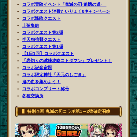
コラボ冒険イベント「鬼滅の刃‐追憶の道‐」
コラボクエスト消費たいりょく0キャンペーン
コラボ降臨クエスト
上弦集結
コラボクエスト第2弾
半天狗強襲クエスト
コラボクエスト第1弾
【1日1回】コラボクエスト
「岩切りの試練攻略コトダマン」プレゼント！
コラボ記念宿題
コラボ限定神社「天元のしごき」
鬼の血を集めよう！
コラボコンプリート称号
各種交換所
特別企画 鬼滅の刃コラボ第1～2弾確定召喚