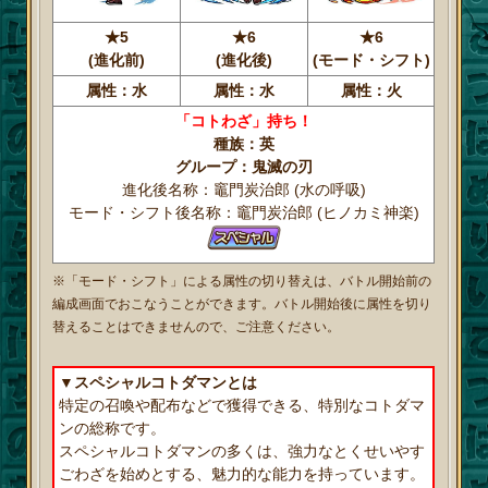
★5
★6
★6
(進化前)
(進化後)
(モード・シフト)
属性：水
属性：水
属性：火
「コトわざ」持ち！
種族：英
グループ：鬼滅の刃
進化後名称：竈門炭治郎 (水の呼吸)
モード・シフト後名称：竈門炭治郎 (ヒノカミ神楽)
※「モード・シフト」による属性の切り替えは、バトル開始前の
編成画面でおこなうことができます。バトル開始後に属性を切り
替えることはできませんので、ご注意ください。
▼スペシャルコトダマンとは
特定の召喚や配布などで獲得できる、特別なコトダマ
ンの総称です。
スペシャルコトダマンの多くは、強力なとくせいやす
ごわざを始めとする、魅力的な能力を持っています。