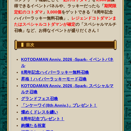
得できるイベントパネルや、ラッキーだったら「
期間限
定虹のコトダマ
」
3,000個
をゲットできる「8周年記念
ハイパーラッキー無料召喚」、
レジェンドコトダマンま
たはスペシャルコトダマンが確定
の「スペシャルマルチ
召喚」など、お得なイベントが盛りだくさん！
目次
KOTODAMAN Anniv. 2026 -Spark- イベントパネ
ル
8周年記念ハイパーラッキー無料召喚
昇格！ハイパーラッキーモード召喚
KOTODAMAN Anniv. 2026 -Spark- スペシャルマ
ルチ召喚
グランドフェス召喚
「ンケーワイ(8th Anniv.)」プレゼント！
燦めくドレスを纏い
8周年記念プレゼント！
絢爛たる祝宴