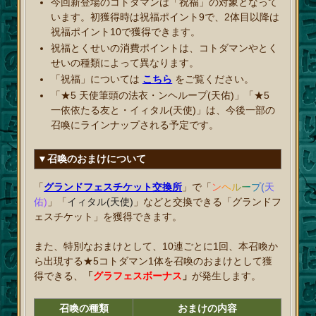
今回新登場のコトダマンは「祝福」の対象となって
います。初獲得時は祝福ポイント9で、2体目以降は
祝福ポイント10で獲得できます。
祝福とくせいの消費ポイントは、コトダマンやとく
せいの種類によって異なります。
「祝福」については
こちら
をご覧ください。
「★5 天使筆頭の法衣・ンヘループ(天佑)」「★5
一依依たる友と・イィタル(天使)」は、今後一部の
召喚にラインナップされる予定です。
▼召喚のおまけについて
「
グランドフェスチケット交換所
」で「
ンヘループ(天
佑)
」「
イィタル(天使)
」などと交換できる「グランドフ
ェスチケット」を獲得できます。
また、特別なおまけとして、10連ごとに1回、本召喚か
ら出現する★5コトダマン1体を召喚のおまけとして獲
得できる、
「
グラフェスボーナス
」
が発生します。
召喚の種類
おまけの内容