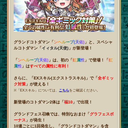
グランドコトダマン「
ンヘループ(天佑)
」と、スペシャ
ルコトダマン「
イィタル(天使)
」が新登場！
「
ンヘループ(天佑)
」は、初の「
虹属性
」で登場！「
虹
属性
」は
すべての属性に有利！
さらに、「EXスキル(エクストラスキル)」で「
全ギミッ
ク対策
」が使える！
※「EXスキル」については、
こちら
をご確認ください。
新登場のコトダマン2体は「
福10
」で出現！
グランドフェス召喚では、特別なおまけ「
グラフェスボ
ーナス
」が発生！
10連ごとに1回発生し、「グランドコトダマン」を含