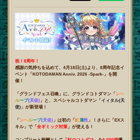
祝！8周年！
感謝の気持ちを込めて、4月18日(土)より、8周年記念イ
ベント「KOTODAMAN Anniv. 2026 -Spark-」を開
催！
「グランドフェス召喚」に、グランドコトダマン「
ンヘ
ループ(天佑)
」と、スペシャルコトダマン「
イィタル(天
使)
」が新登場！
「
ンヘループ(天佑)
」は初の「
虹属性
」！さらに「EXス
キル」で「
全ギミック対策
」が使える！
コンプリート報酬として「
虹のコトダマ
」を
5,000個
獲