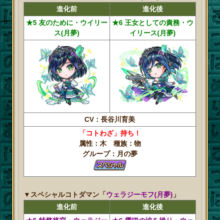
進化前
進化後
★5 友のために・ウイリー
★6 王女としての責務・ウ
ス(月夢)
イリース(月夢)
CV：長谷川育美
「コトわざ」持ち！
属性：木 種族：物
グループ：月の夢
▼スペシャルコトダマン「
ウェラジーモフ(月夢)
」
進化前
進化後