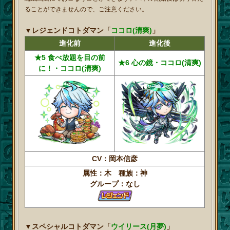
ることができませんので、ご注意ください。
▼レジェンドコトダマン「
ココロ(清爽)
」
進化前
進化後
★5 食べ放題を目の前
★6 心の鏡・ココロ(清爽)
に！・ココロ(清爽)
CV：岡本信彦
属性：木 種族：神
グループ：なし
▼スペシャルコトダマン「
ウイリース(月夢)
」