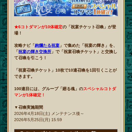
★6コトダマンが10体確定
の「祝宴チケット召喚」が登
場！
攻略ナビ「
絢爛たる祝宴
」で集めた「祝宴の輝き」を、
「
祝宴の輝き交換所
」で「祝宴召喚チケット」と交換し
て召喚を引こう！
「祝宴召喚チケット」10枚で10連召喚を1回引くことが
できます。
100連目には、グループ「廻る魂」の
スペシャルコトダ
マンが1体確定！
▼召喚実施期間
2026年4月18日(土) メンテナンス後～
2026年5月25日(月) 15:59