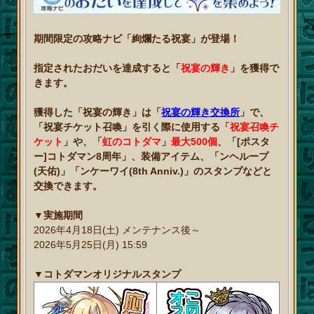
期間限定の攻略ナビ「絢爛たる祝宴」が登場！
指定されたおだいを達成すると「
祝宴の輝き
」を獲得で
きます。
獲得した「祝宴の輝き」は「
祝宴の輝き交換所
」で、
「祝宴チケット召喚」を引く際に使用する「
祝宴召喚チ
ケット
」や、「
虹のコトダマ
」
最大500個
、「[ポスタ
ー]コトダマン8周年」、装備アイテム、「ンヘループ
(天佑)」「ンケーワイ(8th Anniv.)」のスタンプなどと
交換できます。
▼実施期間
2026年4月18日(土) メンテナンス後～
2026年5月25日(月) 15:59
▼コトダマンオリジナルスタンプ