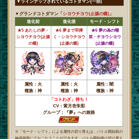
▼ラインナップされているコトダマン(一部)
▼グランドコトダマン「
シヨウチヨウ(止揚の蝶)
」
進化前
進化後
モード・シフト
★5 あたしの夢・
★6 夢まで羽搏
★6 夢の為の嘲
シヨウチヨウ(止揚
く・シヨウチヨウ
笑・チヨウシヨウ
の蝶)
(止揚の蝶)
(止揚の蝶)
属性：火
属性：火
属性：闇
種族：神
種族：神
種族：神
「コトわざ」持ち！
CV：紫月杏朱彩
グループ：『夢』への旅路
※「モード・シフト」による属性の切り替えは、バトル開始前の
編成画面にておこなうことができます。バトル開始後は切り替え