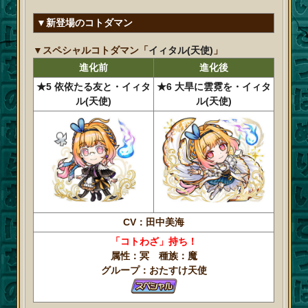
▼新登場のコトダマン
▼スペシャルコトダマン「
イィタル(天使)
」
進化前
進化後
★5 依依たる友と・イィタ
★6 大旱に雲霓を・イィタ
ル(天使)
ル(天使)
CV：田中美海
「コトわざ」持ち！
属性：冥 種族：魔
グループ：おたすけ天使