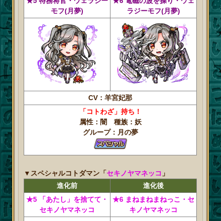
★5 特務将官・ウェラジー
★6 電磁の波を操り・ウェ
モフ(月夢)
ラジーモフ(月夢)
CV：羊宮妃那
「コトわざ」持ち！
属性：闇 種族：妖
グループ：月の夢
▼スペシャルコトダマン「
セキノヤマネッコ
」
進化前
進化後
★5 「あたし」を捨てて・
★6 まねまねまねっこ・セ
セキノヤマネッコ
キノヤマネッコ