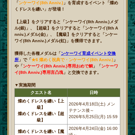
「
ンケーワイ(8th Anniv.)
」を育成するイベント「燦め
くドレスを纏い」が登場！
【上級】をクリアすると「ンケーワイ(8th Anniv.)メダ
ル(銀)」、【超級】をクリアすると「ンケーワイ(8th A
nniv.)メダル(金)」、【魔級】をクリアすると「ンケー
ワイ(8th Anniv.)メダル(虹)」を獲得できます。
獲得した各種メダルは「
ンケーワイ育成イベント交換
所
」で「
★6 燦めく祝典で・ンケーワイ(8th Anniv.)
」
や「
ンケーワイ(8th Anniv.)専用おめで鯛
」「
ンケーワ
イ(8th Anniv.)専用言凸塊
」と交換できます。
▼実施期間
クエスト名
日時
燦めくドレスを纏い【上
2026年4月18日(土) メン
級】
テナンス後～
燦めくドレスを纏い【超
2026年5月25日(月) 15:59
級】
2026年4月24日(金) 16:00
燦めくドレスを纏い【魔
頃～