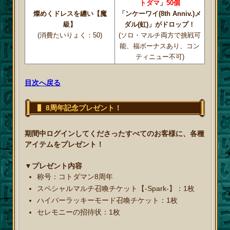
トダマ
」
50個
燦めくドレスを纏い【魔
「ンケーワイ(8th Anniv.)メ
級】
ダル(虹)」がドロップ！
(消費たいりょく：50)
(ソロ・マルチ両方で挑戦可
能、福ボーナスあり、コン
ティニュー不可)
目次へ戻る
8周年記念プレゼント！
期間中ログインしてくださったすべてのお客様に、各種
アイテムをプレゼント！
▼プレゼント内容
称号：コトダマン8周年
スペシャルマルチ召喚チケット【-Spark-】：1枚
ハイパーラッキーモード召喚チケット：1枚
セレモニーの招待状：1枚