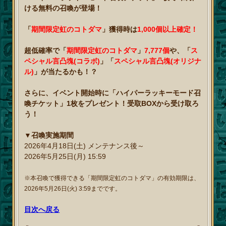
ける無料の召喚が登場！
「
期間限定虹のコトダマ
」獲得時は
1,000個以上確定！
超低確率で「
期間限定虹のコトダマ
」
7,777個
や、「
ス
ペシャル言凸塊(コラボ)
」「
スペシャル言凸塊(オリジナ
ル)
」が当たるかも！？
さらに、イベント開始時に「ハイパーラッキーモード召
喚チケット」1枚をプレゼント！受取BOXから受け取ろ
う！
▼召喚実施期間
2026年4月18日(土) メンテナンス後～
2026年5月25日(月) 15:59
※本召喚で獲得できる「期間限定虹のコトダマ」の有効期限は、
2026年5月26日(火) 3:59までです。
目次へ戻る