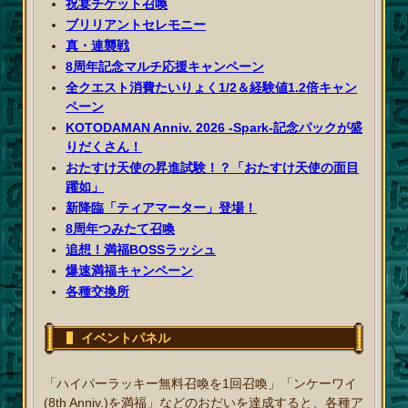
祝宴チケット召喚
ブリリアントセレモニー
真・連襲戦
8周年記念マルチ応援キャンペーン
全クエスト消費たいりょく1/2＆経験値1.2倍キャン
ペーン
KOTODAMAN Anniv. 2026 -Spark-記念パックが盛
りだくさん！
おたすけ天使の昇進試験！？「おたすけ天使の面目
躍如」
新降臨「ティアマーター」登場！
8周年つみたて召喚
追想！満福BOSSラッシュ
爆速満福キャンペーン
各種交換所
イベントパネル
「ハイパーラッキー無料召喚を1回召喚」「ンケーワイ
(8th Anniv.)を満福」などのおだいを達成すると、各種ア