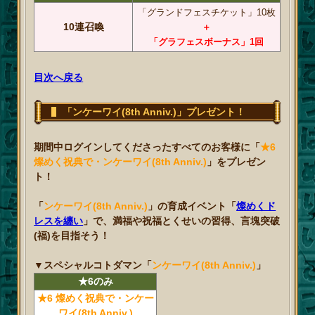
「グランドフェスチケット」10枚
10連召喚
＋
「グラフェスボーナス」1回
目次へ戻る
「ンケーワイ(8th Anniv.)」プレゼント！
期間中ログインしてくださったすべてのお客様に「
★6
燦めく祝典で・ンケーワイ(8th Anniv.)
」をプレゼン
ト！
「
ンケーワイ(8th Anniv.)
」の育成イベント「
燦めくド
レスを纏い
」で、満福や祝福とくせいの習得、言塊突破
(福)を目指そう！
▼スペシャルコトダマン「
ンケーワイ(8th Anniv.)
」
★6のみ
★6 燦めく祝典で・ンケー
ワイ(8th Anniv.)