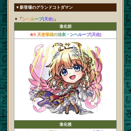
▼新登場のグランドコトダマン
▼「
ンヘループ(天佑)
」
進化前
★5 天使筆頭の法衣・ンヘループ(天佑)
進化後