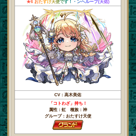
★6 おたすけ天使です！・ンヘループ(天佑)
CV：高木美佑
「コトわざ」持ち！
属性：虹 種族：神
グループ：おたすけ天使