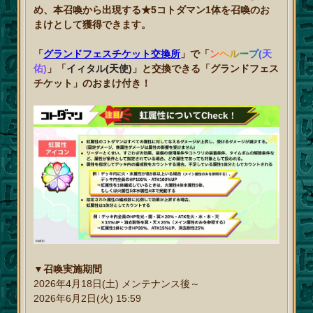
め、本召喚から出現する★5コトダマン1体を召喚のお
まけとして獲得できます。
「
グランドフェスチケット交換所
」で「
ンヘループ(天
佑)
」「
イィタル(天使)
」と交換できる「グランドフェス
チケット」のおまけ付き！
▼召喚実施期間
2026年4月18日(土) メンテナンス後～
2026年6月2日(火) 15:59