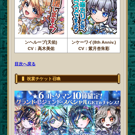
ンヘループ(天佑)
ンケーワイ(8th Anniv.)
CV：高木美佑
CV：紫月杏朱彩
目次へ戻る
祝宴チケット召喚