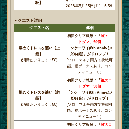
級】
2026年5月25日(月) 15:59
▼クエスト詳細
クエスト名
詳細
初回クリア報酬：「
虹のコ
トダマ
」
50個
燦めくドレスを纏い【上
「ンケーワイ(8th Anniv.)メ
級】
ダル(銀)」がドロップ！
(消費たいりょく：50)
(ソロ・マルチ両方で挑戦可
能、福ボーナスあり、コン
ティニュー可)
初回クリア報酬：「
虹のコ
トダマ
」
50個
燦めくドレスを纏い【超
「ンケーワイ(8th Anniv.)メ
級】
ダル(金)」がドロップ！
(消費たいりょく：50)
(ソロ・マルチ両方で挑戦可
能、福ボーナスあり、コン
ティニュー可)
初回クリア報酬：「
虹のコ