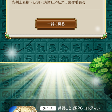
ⓒ川上泰樹・伏瀬・講談社／転スラ製作委員会
一覧に戻る
共闘ことばRPG コトダマン
タイトル