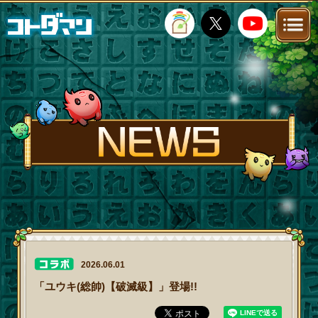
TOP
STORY
NEWS
FANKIT
FAQ
2026.06.01
「ユウキ(総帥)【破滅級】」登場!!