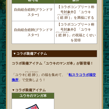
称号名
条件
【コラボコンプリート称
自由組合総帥(グランドマ
号対象外】「ユウキ
スター)
グランドマスター
(総帥)
」を満福にする
【コラボコンプリート称
号対象外】「ユウキ
自由組合総帥(グランドマ
グランドマスター
スター)
(総帥)
」の祝福とくせい
を習得
▼コラボ装備アイテム
コラボ装備アイテム「ユウキのマンガ本」が新登場！
グランドマスター
「ユウキ
(総帥)
」の福を集めて、「
転スラコラボ福交
換所
」で交換しよう！
▼コラボ装備アイテム
ユウキのマンガ本