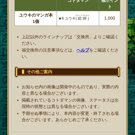
コトダマン
福ポイン
ト
ユウキのマンガ本
グランドマスター
1,000
★6 ユウキ
(総帥)
1個
上記以外のラインナップは「交換所」よりご確認く
ださい。
福交換所の注意事項などは、
ヘルプ
をご確認くださ
い。
その他ご案内
お知らせ内の画像は開発中のものであり、実際の内
容と異なる場合がございます。
掲載されているコトダマンの画像、ステータスは出
現時の状態とは異なる場合がございます。
予期せぬ事情により、本内容が変更・終了される場
合がございます。あらかじめご了承ください。