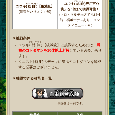
グランドマスター
「ユウキ
(総帥)
専用言凸
グランドマスター
ユウキ
(総帥)
【破滅級】
塊」を3個まで獲得可能！
(消費たいりょく：60)
(ソロ・マルチ両方で挑戦可
能、福ボーナスあり、コン
ティニュー不可)
▼挑戦条件
グランドマスター
ユウキ
(総帥)
【破滅級】に挑戦するためには、
満
福のコトダマンを10体以上所持
している必要があり
ます。
クエスト挑戦時のデッキに満福のコトダマンを編成
する必要はございません。
▼獲得できる称号名一覧
※画像は一例です。