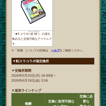
グランドマスター
「★6 ユウキ
(総帥)
」の福を
集めると交換可能なアイテムで
す。
※「装備」についての詳細は、
ヘルプ
をご確認ください。
▼転スラコラボ福交換所
▼交換所期間
2026年5月25日(月) 16:00頃～
2026年6月19日(金) 3:59
▼追加ラインナップ
交換に必
交換に使用可能な
要な
報酬