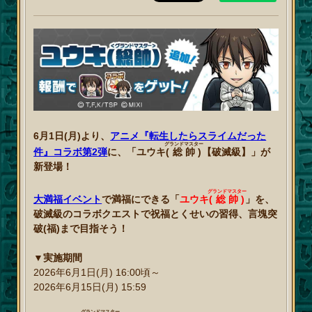
6月1日(月)より、
アニメ『転生したらスライムだった
グランドマスター
件』コラボ第2弾
に、「ユウキ
(総帥)
【破滅級】」が
新登場！
グランドマスター
大満福イベント
で満福にできる「
ユウキ
(総帥)
」を、
破滅級のコラボクエストで祝福とくせいの習得、言塊突
破(福)まで目指そう！
▼実施期間
2026年6月1日(月) 16:00頃～
2026年6月15日(月) 15:59
グランドマスター