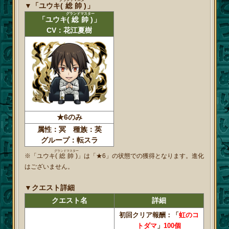
▼「ユウキ
(総帥)
」
グランドマスター
「ユウキ
(総帥)
」
CV：花江夏樹
★6のみ
属性：冥 種族：英
グループ：転スラ
グランドマスター
※「ユウキ
(総帥)
」は「★6」の状態での獲得となります。進化
はございません。
▼クエスト詳細
クエスト名
詳細
初回クリア報酬：「
虹のコ
トダマ
」
100個