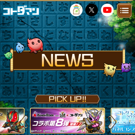
TOP
STORY
NEWS
FANKIT
FAQ
Previous
Next