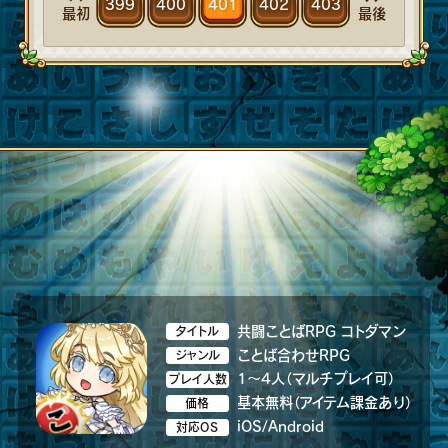
399
400
401
402
403
最初
最後
共闘ことばRPG コトダマン
タイトル
ことば合わせRPG
ジャンル
1～4人（マルチプレイ可）
プレイ人数
基本無料（アイテム課金あり）
価格
iOS/Android
対応OS